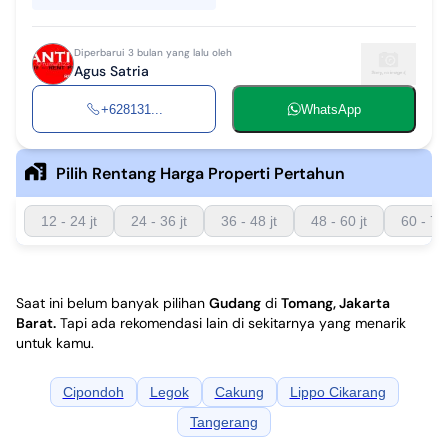
Diperbarui 3 bulan yang lalu oleh
Agus Satria
+628131...
WhatsApp
Pilih Rentang Harga Properti Pertahun
12 - 24 jt
24 - 36 jt
36 - 48 jt
48 - 60 jt
60 - 72 
Saat ini belum banyak pilihan
Gudang
di
Tomang, Jakarta
Barat
.
Tapi ada rekomendasi lain di sekitarnya yang menarik
untuk kamu.
Cipondoh
Legok
Cakung
Lippo Cikarang
Tangerang