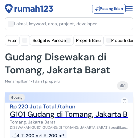
Pasang Iklan
Lokasi, keyword, area, project, developer
Filter
Budget & Periode
Properti Baru
Properti deng
Gudang Disewakan di
Tomang, Jakarta Barat
Menampilkan 1-1 dari 1 properti
1
Gudang
Rp 220 Juta Total /tahun
G101 Gudang di Tomang, Jakarta Bara
Tomang, Jakarta Barat
DISEWAKAN GU101 GUDANG DI TOMANG, JAKARTA BARAT Spesifikasi
: SHM Luas Tanah 200m UK 10x20m Lokasi Strategis Pinggir Jalan
4
LT
:
200 m²
LB
:
200 m²
SEWA Rp. 220 JT/Thn