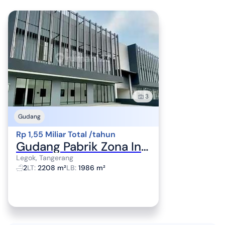
3
Gudang
Rp 1,55 Miliar Total /tahun
Gudang Pabrik Zona Industri Strategis Legok Tangerang Luas 1896M2
Legok, Tangerang
2
LT
:
2208 m²
LB
:
1986 m²