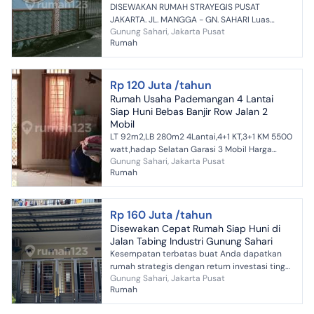
DISEWAKAN RUMAH STRAYEGIS PUSAT
JAKARTA. JL. MANGGA - GN. SAHARI Luas
Gunung Sahari, Jakarta Pusat
Tanah : 300 m² (10x30m) Luas Bangunan : 300
Rumah
m² Dimensi : 10 x 30 m Kamar T...
Rp 120 Juta /tahun
Rumah Usaha Pademangan 4 Lantai
Siap Huni Bebas Banjir Row Jalan 2
Mobil
LT 92m2,LB 280m2 4Lantai,4+1 KT,3+1 KM 5500
watt,hadap Selatan Garasi 3 Mobil Harga
Gunung Sahari, Jakarta Pusat
sewa 120juta/th
Rumah
Rp 160 Juta /tahun
Disewakan Cepat Rumah Siap Huni di
Jalan Tabing Industri Gunung Sahari
Kesempatan terbatas buat Anda dapatkan
rumah strategis dengan return investasi tinggi
Gunung Sahari, Jakarta Pusat
di Gunung Sahari, Jakarta Pusat. Rumah ini
Rumah
menawarkan lokasi...