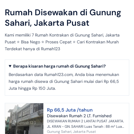
Rumah Disewakan di Gunung
Sahari, Jakarta Pusat
Kami memiliki 7 Rumah Kontrakan di Gunung Sahari, Jakarta
Pusat ⭐️ Bisa Nego ⭐️ Proses Cepat ⭐️ Cari Kontrakan Murah
Terdekat hanya di Rumah123
Berapa kisaran harga rumah di Gunung Sahari?
Berdasarkan data Rumah123.com, Anda bisa menemukan
harga rumah disewa di Gunung Sahari mulai dari Rp 66,5
Juta hingga Rp 150 Juta.
Rp 66,5 Juta /tahun
Disewakan Rumah 2 LT. Furnished
DISEWAKAN RUMAH 2 LANTAI PUSAT JAKARTA.
JL. KRAN - GN. SAHARI Luas Tanah : 88 m² Luas
Gunung Sahari, Jakarta Pusat
Bangunan : 150 m² Dimensi : 7 x 12 m Kamar