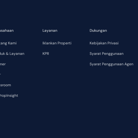
usahaan
Layanan
Dukungan
tang Kami
Iklankan Properti
Kebijakan Privasi
duk & Layanan
KPR
Syarat Penggunaan
ner
Syarat Penggunaan Agen
r
ssroom
ropInsight