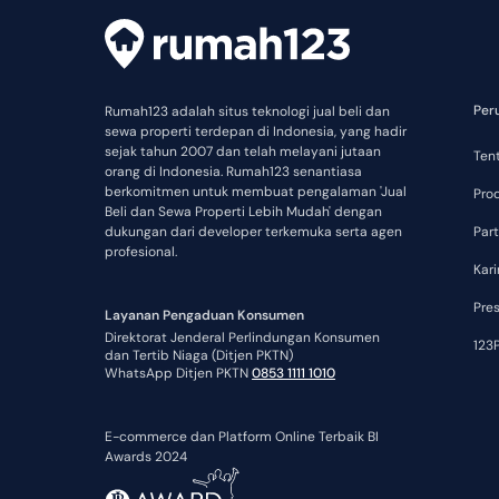
Per
Rumah123 adalah situs teknologi jual beli dan
sewa properti terdepan di Indonesia, yang hadir
sejak tahun 2007 dan telah melayani jutaan
Ten
orang di Indonesia. Rumah123 senantiasa
berkomitmen untuk membuat pengalaman 'Jual
Pro
Beli dan Sewa Properti Lebih Mudah' dengan
dukungan dari developer terkemuka serta agen
Part
profesional.
Kari
Pre
Layanan Pengaduan Konsumen
Direktorat Jenderal Perlindungan Konsumen
123P
dan Tertib Niaga (Ditjen PKTN)
WhatsApp Ditjen PKTN
0853 1111 1010
E-commerce dan Platform Online Terbaik BI
Awards 2024