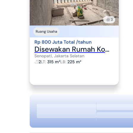
3
Ruang Usaha
Rp 800 Juta Total /tahun
Disewakan Rumah Komersial Strategis di Kebayoran Baru - Jaksel
Senopati, Jakarta Selatan
2
LT
:
315 m²
LB
:
225 m²