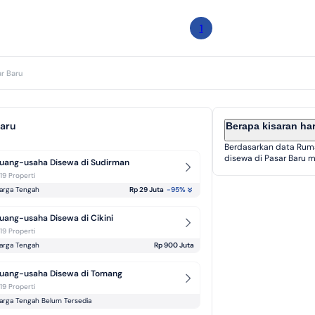
1
r Baru
Baru
Berapa kisaran ha
Berdasarkan data Rum
disewa di Pasar Baru mu
uang-usaha Disewa di Sudirman
-19 Properti
arga Tengah
Rp 29 Juta
-95
%
uang-usaha Disewa di Cikini
-19 Properti
arga Tengah
Rp 900 Juta
uang-usaha Disewa di Tomang
-19 Properti
arga Tengah Belum Tersedia