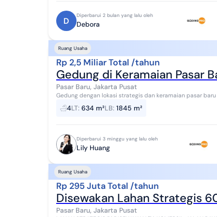
Diperbarui 2 bulan yang lalu oleh
D
Debora
Ruang Usaha
Rp 2,5 Miliar Total /tahun
Gedung di Keramaian Pasar Ba
Pasar Baru, Jakarta Pusat
4
LT
:
634 m²
LB
:
1845 m²
Diperbarui 3 minggu yang lalu oleh
Lily Huang
Ruang Usaha
Rp 295 Juta Total /tahun
Disewakan Lahan Strategis 6
Pasar Baru, Jakarta Pusat