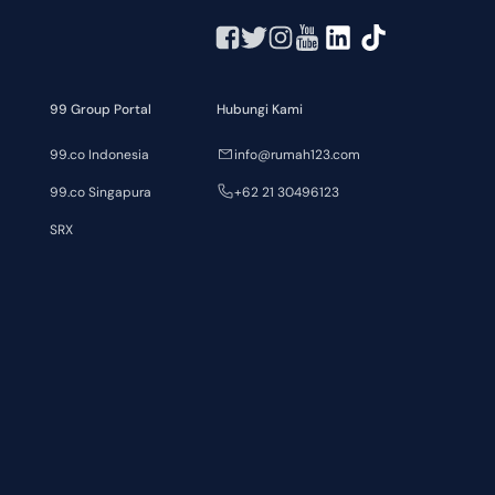
99 Group Portal
Hubungi Kami
99.co Indonesia
info@rumah123.com
99.co Singapura
+62 21 30496123
SRX