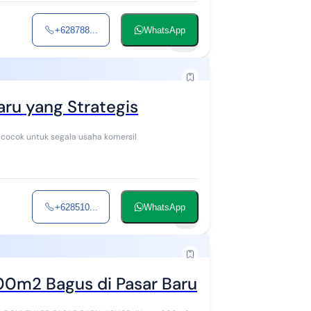
+628788...
WhatsApp
14
ru yang Strategis
Gedung dengan lokasi strategis dan keramaian pasar baru cocok untuk segala usaha komersil
+628510...
WhatsApp
1
00m2 Bagus di Pasar Baru