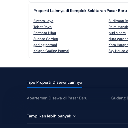
Properti Lainnya di Komplek Sekitaran Pasar Baru
Bintaro Jaya
Sudirman R
Tebet Raya
Palm Mansi
Permata HIjau
puri cinere
Sunrise Garden
duta garde
gading permai
Kota Harap
Kelapa Gading Permai
Sky House 
Tipe Properti Disewa Lainnya
Apartemen Disewa di Pasar Baru
Gudang D
Rumah Disewa di Pasar Baru
Tanah Di
Tampilkan lebih banyak