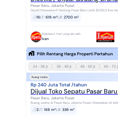
Pasar Baru, Jakarta Pusat
Dijual/Disewakan‼️ Gedung Pasar Baru Listik B2/82,5 Kva Hadap Timur Air PAM Lantai Basement : Parkir mobil
±20 mobil, ±5 mobil depan, Ruang ...
16
LT
:
618 m²
LB
:
2700 m²
Diperbarui 1 hari yang lalu oleh
Ivan
Pilih Rentang Harga Properti Pertahun
24 - 36 jt
36 - 48 jt
48 - 60 jt
60 - 72 j
Ruang Usaha
Rp 240 Juta Total /tahun
Dijual Toko Sepatu Pasar Baru
Pasar Baru, Jakarta Pusat
Ruang usaha di Pasar Baru, Jakarta Pusat. Disewakan di wilayah yang tenang. Dengan kategorinya adalah
sebagai berikut: - Kamar Mandi: 2 - Sert...
2
LT
:
168 m²
LB
:
336 m²