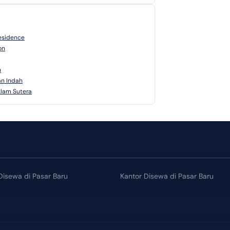
esidence
on
n
an Indah
Alam Sutera
isewa di Pasar Baru
Kantor Disewa di Pasar Baru
sewa di Pasar Baru