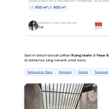
LAHAN STRATEGIS Di DISEWAKAN ‼`* KOMERSIL, JALAN RAYA BOULEVARD PASAR BARU #SHGB #Luas 600m2
#Pam #Listrik 4.400 lokasi ramai Sewa 295 jt/t...
LT
:
600 m²
LB
:
600 m²
Diperbarui 3 bulan yang lalu oleh
Fifi
Saat ini belum banyak pilihan
Ruang Usaha
di
Pasar B
di sekitarnya yang menarik untuk kamu.
Kebayoran Baru
Kemang
Cipete
Senopati