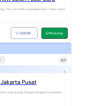
+628188...
WhatsApp
t
2
 Jakarta Pusat