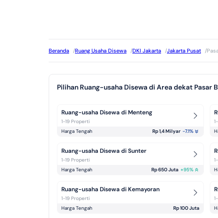
Beranda
/
Ruang Usaha Disewa
/
DKI Jakarta
/
Jakarta Pusat
/
Pasa
Pilihan Ruang-usaha Disewa di Area dekat Pasar 
Ruang-usaha Disewa di Menteng
R
1-19 Properti
1
Harga Tengah
Rp 1,4 Milyar
-7.1
%
H
Ruang-usaha Disewa di Sunter
R
1-19 Properti
1
Harga Tengah
Rp 650 Juta
+
95
%
H
Ruang-usaha Disewa di Kemayoran
R
1-19 Properti
1
Harga Tengah
Rp 100 Juta
H