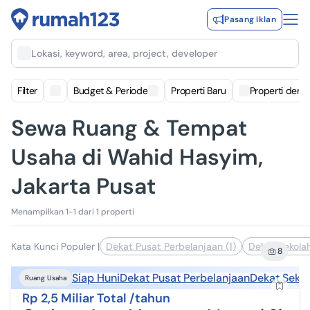
Pasang Iklan
Lokasi, keyword, area, project, developer
Filter
Budget & Periode
Properti Baru
Properti deng
Sewa Ruang & Tempat
Usaha di Wahid Hasyim,
Jakarta Pusat
Menampilkan 1-1 dari 1 properti
Kata Kunci Populer
|
Dekat Pusat Perbelanjaan (1)
Dekat Sekolah
8
Siap Huni
Dekat Pusat Perbelanjaan
Dekat Seko
Ruang Usaha
Rp 2,5 Miliar Total /tahun