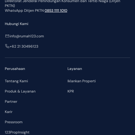
Direktorat Jenderal Perlindungan Konsumen dan Tertib Niaga (Ditjen
PKTN)
WhatsApp Ditjen PKTN
0853 1111 1010
Hubungi Kami
info@rumah123.com
+62 21 30496123
Perusahaan
Layanan
Tentang Kami
Iklankan Properti
Produk & Layanan
KPR
Partner
Karir
Pressroom
123PropInsight