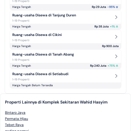
1-19 Properti
Harga Tengah
Rp 29 Juta
-95
%
Ruang-usaha Disewa di Tanjung Duren
1-19 Properti
Harga Tengah
Rp 38 Juta
+
1
%
Ruang-usaha Disewa di Cikini
1-19 Properti
Harga Tengah
Rp 900 Juta
Ruang-usaha Disewa di Tanah Abang
1-19 Properti
Harga Tengah
Rp 240 Juta
+
75
%
Ruang-usaha Disewa di Setiabudi
1-19 Properti
Harga Tengah Belum Tersedia
Properti Lainnya di Komplek Sekitaran Wahid Hasyim
Bintaro Jaya
Permata HIjau
Tebet Raya