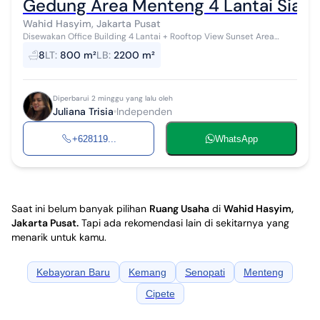
Gedung Area Menteng 4 Lantai Siap H
Wahid Hasyim, Jakarta Pusat
Disewakan Office Building 4 Lantai + Rooftop View Sunset Area
lokasi : Menteng , Jakarta Pusat Lebar 5 (total 3 unit) Spesifikasi
8
LT
:
800 m²
LB
:
2200 m²
Luas tanah :...
Diperbarui 2 minggu yang lalu oleh
Juliana Trisia
Independen
+628119...
WhatsApp
Saat ini belum banyak pilihan
Ruang Usaha
di
Wahid Hasyim,
Jakarta Pusat
.
Tapi ada rekomendasi lain di sekitarnya yang
menarik untuk kamu.
Kebayoran Baru
Kemang
Senopati
Menteng
Cipete