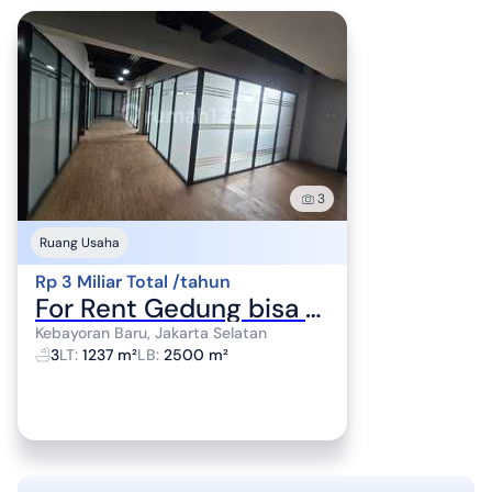
3
Ruang Usaha
Rp 3 Miliar Total /tahun
For Rent Gedung bisa Kantor atau Klinik atau Ruang Usaha atau Multifungsi Area Komersial Lokasi Strategis Dekat MRT dan Senopati Area Kebayoran Baru Jakarta Selatan
Kebayoran Baru, Jakarta Selatan
3
LT
:
1237 m²
LB
:
2500 m²