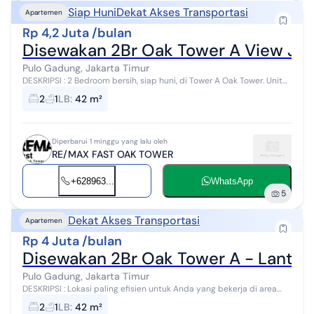
Siap Huni
Dekat Akses Transportasi
Apartemen
Rp 4,2 Juta /bulan
Disewakan 2Br Oak Tower A View Jala
Pulo Gadung, Jakarta Timur
DESKRIPSI : 2 Bedroom bersih, siap huni, di Tower A Oak Tower. Unit
lantai 6, view langsung ke Jalan hadap Barat, hangat saat sore.
2
1
LB
:
42 m²
Cocok untuk And...
Diperbarui 1 minggu yang lalu oleh
RE/MAX FAST OAK TOWER
+628963...
WhatsApp
5
Dekat Akses Transportasi
Apartemen
Rp 4 Juta /bulan
Disewakan 2Br Oak Tower A - Lantai 3
Pulo Gadung, Jakarta Timur
DESKRIPSI : Lokasi paling efisien untuk Anda yang bekerja di area
Pulogadung, Rawamangun, atau Kelapa Gading. Akses tol Cakung-
2
1
LB
:
42 m²
Cikampek dekat, dan ...