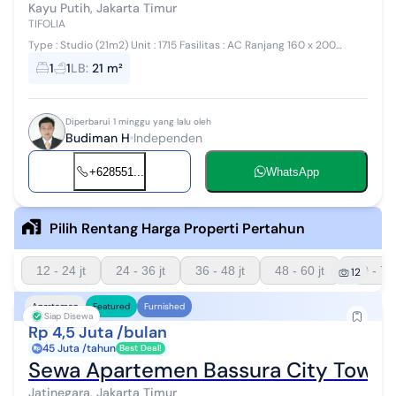
Kayu Putih, Jakarta Timur
TIFOLIA
Type : Studio (21m2) Unit : 1715 Fasilitas : AC Ranjang 160 x 200
Kulkas Lemari Pakaian Meja Rias Rak Sepatu TV LG 42" Kamar Mandi :
1
1
LB
:
21 m²
...
Diperbarui 1 minggu yang lalu oleh
Budiman H
Independen
+628551...
WhatsApp
Pilih Rentang Harga Properti Pertahun
12 - 24 jt
24 - 36 jt
36 - 48 jt
48 - 60 jt
60 - 72 
12
Apartemen
Featured
Furnished
Siap Disewa
Rp 4,5 Juta /bulan
45 Juta /tahun
Best Deal!
Sewa Apartemen Bassura City Tower 
Jatinegara, Jakarta Timur