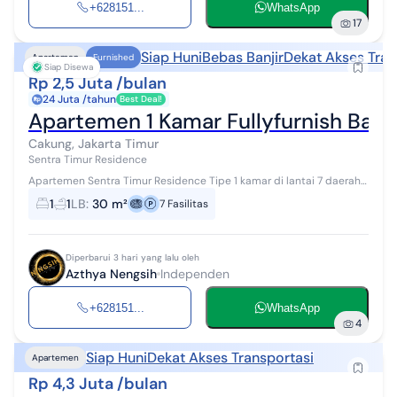
+628151...
WhatsApp
17
Siap Huni
Bebas Banjir
Dekat Akses Tran
Apartemen
Furnished
Siap Disewa
Rp 2,5 Juta /bulan
24 Juta /tahun
Best Deal!
Apartemen 1 Kamar Fullyfurnish Bag
Cakung, Jakarta Timur
Sentra Timur Residence
Apartemen Sentra Timur Residence Tipe 1 kamar di lantai 7 daerah
Cakung, Jakarta Timur. For rent di wilayah yang tenang. Dengan
1
1
LB
:
30 m²
7
Fasilitas
spesifikasinya ada...
Diperbarui 3 hari yang lalu oleh
Azthya Nengsih
Independen
+628151...
WhatsApp
4
Siap Huni
Dekat Akses Transportasi
Apartemen
Rp 4,3 Juta /bulan