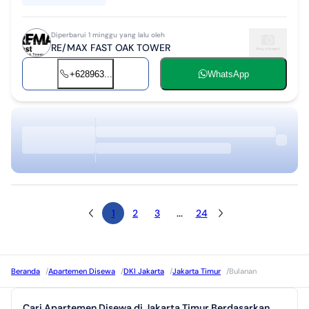
Diperbarui 1 minggu yang lalu oleh
RE/MAX FAST OAK TOWER
+628963...
WhatsApp
1
2
3
...
24
Beranda
/
Apartemen Disewa
/
DKI Jakarta
/
Jakarta Timur
/
Bulanan
Cari Apartemen Disewa di Jakarta Timur Berdasarkan