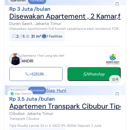
Apartemen
Furnished
Rp 3 Juta /bulan
Disewakan Apartement , 2 Kamar,full
Duren Sawit, Jakarta Timur
Disewakan Apartement Full furnish casablanca east residence FOR
RENT Apartemen Casablanca East Residence Luas 31 m2 2
2
1
LB
:
31 m²
1
Fasilitas
Bedroom 1 Bathroom Full F...
Diperbarui 1 hari yang lalu oleh
ANDRI
+628186...
WhatsApp
6
Siap Huni
Apartemen
Furnished
Siap Disewa
Rp 3,5 Juta /bulan
Apartemen Transpark Cibubur Tipe S
Cibubur, Jakarta Timur
Transpark Cibubur
Tipe Studio Lantai 33 Lt A 3302 IPL 450rb Deposit 2 Juta