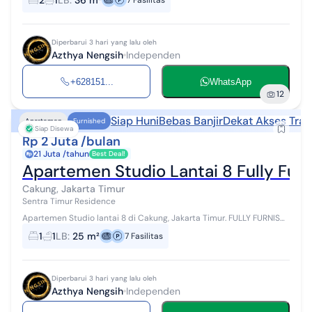
2
1
LB
:
36 m²
7
Fasilitas
adalah sebagai berikut...
Diperbarui 3 hari yang lalu oleh
Azthya Nengsih
Independen
+628151...
WhatsApp
12
Siap Huni
Bebas Banjir
Dekat Akses Tran
Apartemen
Furnished
Siap Disewa
Rp 2 Juta /bulan
21 Juta /tahun
Best Deal!
Apartemen Studio Lantai 8 Fully Fur
Cakung, Jakarta Timur
Sentra Timur Residence
Apartemen Studio lantai 8 di Cakung, Jakarta Timur. FULLY FURNISH
For rent di wilayah yang nyaman. Dengan spesifikasinya adalah
1
1
LB
:
25 m²
7
Fasilitas
sebagai berikut: ...
Diperbarui 3 hari yang lalu oleh
Azthya Nengsih
Independen