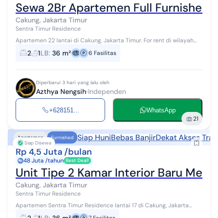
Sewa 2Br Apartemen Full Furnished 
Cakung, Jakarta Timur
Sentra Timur Residence
Apartemen 22 lantai di Cakung, Jakarta Timur. For rent di wilayah
yang asri. Dengan kategorinya adalah sebagai berikut: - Kamar
2
1
LB
:
36 m²
6
Fasilitas
Tidur: 2 - Kam...
Diperbarui 3 hari yang lalu oleh
Azthya Nengsih
Independen
+628151...
WhatsApp
21
Siap Huni
Bebas Banjir
Dekat Akses Tran
Apartemen
Furnished
Siap Disewa
Rp 4,5 Juta /bulan
48 Juta /tahun
Best Deal!
Unit Tipe 2 Kamar Interior Baru Mewa
Cakung, Jakarta Timur
Sentra Timur Residence
Apartemen Sentra Timur Residence lantai 17 di Cakung, Jakarta
Timur. Disewakan di wilayah yang strategus. Dengan rinciannya