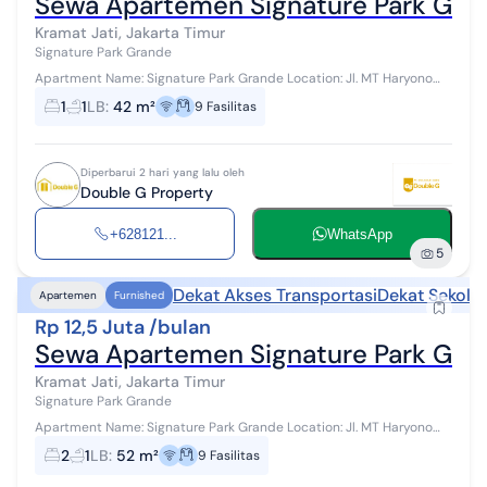
Sewa Apartemen Signature Park Gran
Kramat Jati, Jakarta Timur
Signature Park Grande
Apartment Name: Signature Park Grande Location: Jl. MT Haryono
kav. 20, Kramat Jati, Jakarta Timur Tower / Floor / View: Light /
1
1
LB
:
42 m²
9
Fasilitas
Middle Floor / Cit...
Diperbarui 2 hari yang lalu oleh
Double G Property
+628121...
WhatsApp
5
Dekat Akses Transportasi
Dekat Sekola
Apartemen
Furnished
Rp 12,5 Juta /bulan
Sewa Apartemen Signature Park Gran
Kramat Jati, Jakarta Timur
Signature Park Grande
Apartment Name: Signature Park Grande Location: Jl. MT Haryono
kav. 20, Kramat Jati, Jakarta Timur Tower / Floor / View: Green / Low
2
1
LB
:
52 m²
9
Fasilitas
Floor / City V...