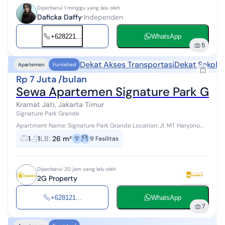
Diperbarui 1 minggu yang lalu oleh
Daficka Daffy
Independen
+628221...
WhatsApp
5
Dekat Akses Transportasi
Dekat Sekola
Apartemen
Furnished
Rp 7 Juta /bulan
Sewa Apartemen Signature Park Gran
Kramat Jati, Jakarta Timur
Signature Park Grande
Apartment Name: Signature Park Grande Location: Jl. MT Haryono
kav. 20, Kramat Jati, Jakarta Timur Tower / Floor / View: Green / Low
1
1
LB
:
26 m²
9
Fasilitas
Floor / City V...
Diperbarui 20 jam yang lalu oleh
2G Property
+628121...
WhatsApp
7