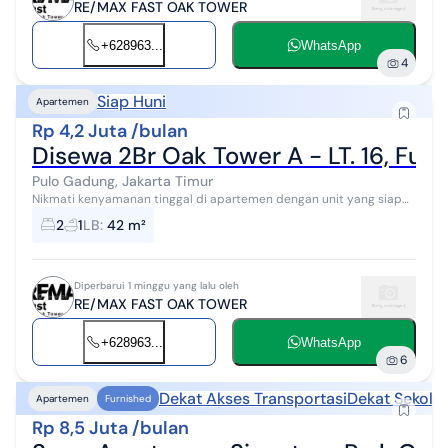
RE/MAX FAST OAK TOWER
+628963...
WhatsApp
4
Siap Huni
Apartemen
Rp 4,2 Juta /bulan
Disewa 2Br Oak Tower A - LT. 16, Full 
Pulo Gadung, Jakarta Timur
Nikmati kenyamanan tinggal di apartemen dengan unit yang siap
huni, lengkap dengan furnitur, serta memiliki view jalan menghadap
2
1
LB
:
42 m²
ke arah timur yang...
Diperbarui 1 minggu yang lalu oleh
RE/MAX FAST OAK TOWER
+628963...
WhatsApp
6
Dekat Akses Transportasi
Dekat Sekola
Apartemen
Furnished
Rp 8,5 Juta /bulan