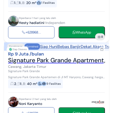
1
1
LB
:
20 m²
1
Fasilitas
Diperbarui 1 hari yang lalu oleh
Hesty hadiatini
Independen
+628968...
WhatsApp
8
Siap Huni
Bebas Banjir
Dekat Akses Tran
Apartemen
Furnished
Siap Disewa
Rp 9 Juta /bulan
Signature Park Grande Apartment, Fu
Cawang, Jakarta Timur
Signature Park Grande
Signature Park Grande Apartemen di Jl MT Haryono, Cawang. harga
sewa per bulan Rp. 9.000.000, sudah termasuk IPL (Service Charge
2
1
LB
:
40 m²
9
Fasilitas
& Sinking Fund), ...
Diperbarui 2 hari yang lalu oleh
Noni Karyanto