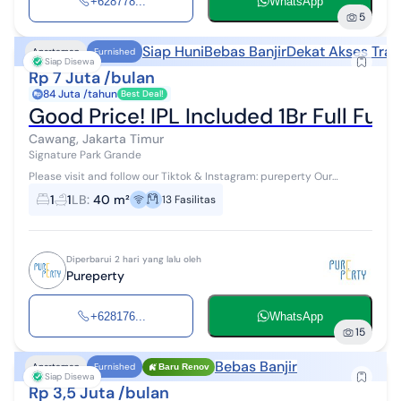
+628778...
WhatsApp
5
Siap Huni
Bebas Banjir
Dekat Akses Tran
Apartemen
Furnished
Siap Disewa
Rp 7 Juta /bulan
84 Juta /tahun
Best Deal!
Good Price! IPL Included 1Br Full Fur
Cawang, Jakarta Timur
Signature Park Grande
Please visit and follow our Tiktok & Instagram: pureperty Our
Website: ******** Thank you! Apartemen 1 lantai di Cawang, Jakarta
1
1
LB
:
40 m²
13
Fasilitas
Timur. Disewaka...
Diperbarui 2 hari yang lalu oleh
Pureperty
+628176...
WhatsApp
15
Bebas Banjir
Apartemen
Furnished
Baru Renov
Siap Disewa
Rp 3,5 Juta /bulan