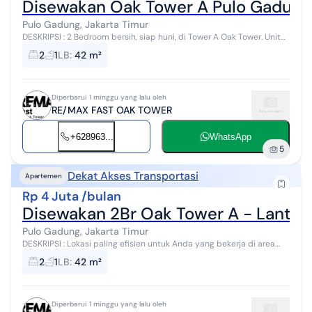
Disewakan Oak Tower A Pulo Gadung 2 
Pulo Gadung, Jakarta Timur
DESKRIPSI : 2 Bedroom bersih, siap huni, di Tower A Oak Tower. Unit
lantai 6, view langsung ke Jalan hadap Barat, hangat saat sore.
2
1
LB
:
42 m²
Cocok untuk And...
Diperbarui 1 minggu yang lalu oleh
RE/MAX FAST OAK TOWER
+628963...
WhatsApp
5
Dekat Akses Transportasi
Apartemen
Rp 4 Juta /bulan
Disewakan 2Br Oak Tower A - Lantai R
Pulo Gadung, Jakarta Timur
DESKRIPSI : Lokasi paling efisien untuk Anda yang bekerja di area
Pulogadung, Rawamangun, atau Kelapa Gading. Akses tol Cakung-
2
1
LB
:
42 m²
Cikampek dekat, dan ...
Diperbarui 1 minggu yang lalu oleh