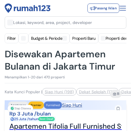
Pasang Iklan
Lokasi, keyword, area, project, developer
Filter
Budget & Periode
Properti Baru
Properti deng
Disewakan Apartemen
Bulanan di Jakarta Timur
Menampilkan 1-20 dari 470 properti
Kata Kunci Populer
|
Siap Huni (198)
Dekat Sekolah (170)
Deka
11
Siap Huni
Apartemen
Premier
Furnished
Siap Disewa
Rp 3 Juta /bulan
25 Juta /tahun
Best Deal!
Apartemen Tifolia Full Furnished Stud