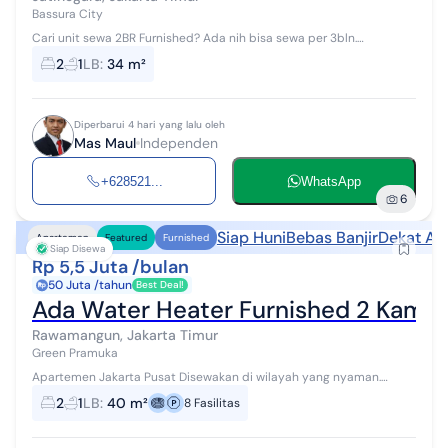
Bassura City
Cari unit sewa 2BR Furnished? Ada nih bisa sewa per 3bln.
Apartemen Bassura City Tower Flamboyan Lantai 26 View Kota Luas
2
1
LB
:
34 m²
unit 34m² 2 Kamar Tid...
Diperbarui 4 hari yang lalu oleh
Mas Maul
Independen
+628521...
WhatsApp
6
Siap Huni
Bebas Banjir
Dekat Ak
Apartemen
Featured
Furnished
Siap Disewa
Rp 5,5 Juta /bulan
50 Juta /tahun
Best Deal!
Ada Water Heater Furnished 2 Kamar
Rawamangun, Jakarta Timur
Green Pramuka
Apartemen Jakarta Pusat Disewakan di wilayah yang nyaman.
Dengan kategorinya adalah sebagai berikut: - Kamar Tidur: 2 -
2
1
LB
:
40 m²
8
Fasilitas
Kamar Mandi: 1 - Ser...