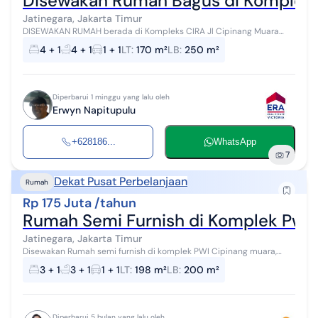
Disewakan Rumah Bagus di Komplek Ci
Jatinegara, Jakarta Timur
DISEWAKAN RUMAH berada di Kompleks CIRA Jl Cipinang Muara
dekat Mall Basura Akses jalan masuk melalui 1 pintu (one gate) dgn
4 + 1
4 + 1
1 + 1
LT
:
170 m²
LB
:
250 m²
row jalan lebar R...
Diperbarui 1 minggu yang lalu oleh
Erwyn Napitupulu
+628186...
WhatsApp
7
Dekat Pusat Perbelanjaan
Rumah
Rp 175 Juta /tahun
Rumah Semi Furnish di Komplek Pwi C
Jatinegara, Jakarta Timur
Disewakan Rumah semi furnish di komplek PWI Cipinang muara,
Jatinegara, jakarta timur. LT 198 m² LB 250 m² KT 3 + 1 (pembantu),
3 + 1
3 + 1
1 + 1
LT
:
198 m²
LB
:
200 m²
KM 3 + 1 (pembant...
Diperbarui 5 bulan yang lalu oleh