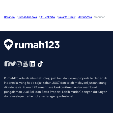
Beranda
/
Rumah Disewa
/
DKI Jakarta
/
Jakarta Timur
/
Jatinegara
/
Tahunan
Rumah123 adalah situs teknologi jual beli dan sewa properti terdepan di
Indonesia, yang hadir sejak tahun 2007 dan telah melayani jutaan orang
di Indonesia. Rumah123 senantiasa berkomitmen untuk membuat
pengalaman 'Jual Beli dan Sewa Properti Lebih Mudah' dengan dukungan
dari developer terkemuka serta agen profesional.