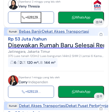
Diperbarui 2 minggu yang lalu oleh
Veny Thresia
+628129...
WhatsApp
14
Bebas Banjir
Dekat Akses Transportasi
Rumah
Rp 53 Juta /tahun
Disewakan Rumah Baru Selesai Renova
Jatinegara, Jakarta Timur
375 Luas tanah 120m2 Luas bangunan 144m2 SHM 2 Lantai 6 Kamar
Tidur 2 Kamar Mandi Dapur Laundry Room 2 Carport Kawasan Elit Di
6
2
LT
:
120 m²
LB
:
144 m²
Pusat Kota Bebas ba...
Diperbarui 1 minggu yang lalu oleh
Corry
Independen
+628119...
WhatsApp
11
Dekat Akses Transportasi
Dekat Pusat Perbelanjaa
Rumah