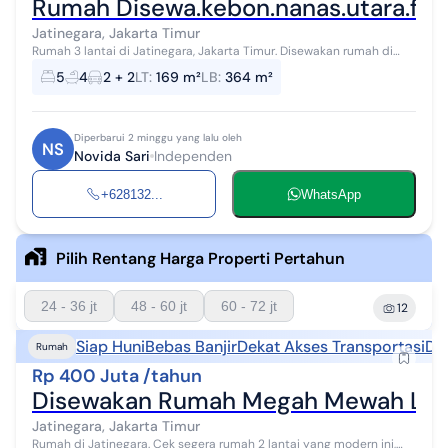
Rumah Disewa.kebon.nanas.utara.fasil
Jatinegara, Jakarta Timur
Rumah 3 lantai di Jatinegara, Jakarta Timur. Disewakan rumah di
wilayah yang asri. Properti 3 lantai ini berada di lingkungan
5
4
2 + 2
LT
:
169 m²
LB
:
364 m²
strategis. Kategori...
Diperbarui 2 minggu yang lalu oleh
NS
Novida Sari
Independen
+628132...
WhatsApp
Pilih Rentang Harga Properti Pertahun
24 - 36 jt
48 - 60 jt
60 - 72 jt
12
Siap Huni
Bebas Banjir
Dekat Akses Transportasi
De
Rumah
Rp 400 Juta /tahun
Disewakan Rumah Megah Mewah Luas T
Jatinegara, Jakarta Timur
Rumah di Jatinegara. Cek segera rumah 2 lantai yang modern ini,