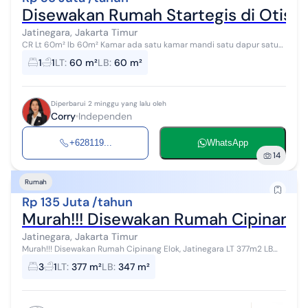
Disewakan Rumah Startegis di Otista
Jatinegara, Jakarta Timur
CR Lt 60m² lb 60m² Kamar ada satu kamar mandi satu dapur satu
Listrik 2200 wat token Air Pam akses motor harga 35 juta/tahun
1
1
LT
:
60 m²
LB
:
60 m²
Diperbarui 2 minggu yang lalu oleh
Corry
Independen
+628119...
WhatsApp
14
Rumah
Rp 135 Juta /tahun
Murah!!! Disewakan Rumah Cipinang E
Jatinegara, Jakarta Timur
Murah!!! Disewakan Rumah Cipinang Elok, Jatinegara LT 377m2 LB
347m2 KT 3+1 135jt nego
3
1
LT
:
377 m²
LB
:
347 m²