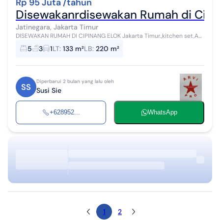
Rp 95 Juta /tahun
Disewakanrdisewakan Rumah di Cipina
Jatinegara, Jakarta Timur
DISEWAKAN RUMAH DI CIPINANG ELOK Jakarta Timur.,kitchen set,AC
3 terpasang Spesikasi SHM LT 7x19 : 133m² LB 220 2 lantai kt 5 (bisa
5
3
1
LT
:
133 m²
LB
:
220 m²
buat gudan...
Diperbarui 2 bulan yang lalu oleh
SS
Susi Sie
+628952...
WhatsApp
1
2