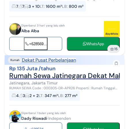
disewakan dengan pemandangan asri yang menambah nilai
7
7
3 + 10
LT
:
1600 m²
LB
:
800 m²
estetika di lingkungan huni...
Diperbarui 3 hari yang lalu oleh
Alba Alba
+628569...
WhatsApp
15
Dekat Pusat Perbelanjaan
Rumah
Rp 135 Juta /tahun
Rumah Sewa Jatinegara Dekat Mall B
Jatinegara, Jakarta Timur
RUMAH SEWA Code : 000305-DR-APR26 Properti : Rumah Tinggal
Lokasi jatinegara, Jakarta timur jakarta Luas Tanah :...
4
3
2 + 2
LT
:
347 m²
LB
:
277 m²
Diperbarui 1 bulan yang lalu oleh
Dady Riswadi
Independen