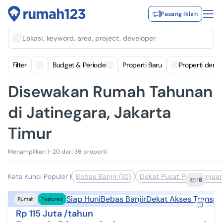
Pasang Iklan
Lokasi, keyword, area, project, developer
Filter
Budget & Periode
Properti Baru
Properti deng
Disewakan Rumah Tahunan
di Jatinegara, Jakarta
Timur
Menampilkan 1-20 dari 36 properti
Kata Kunci Populer
|
Bebas Banjir (10)
Dekat Pusat Perbelanjaan
18
Siap Huni
Bebas Banjir
Dekat Akses Transpo
Rumah
Featured
Rp 115 Juta /tahun