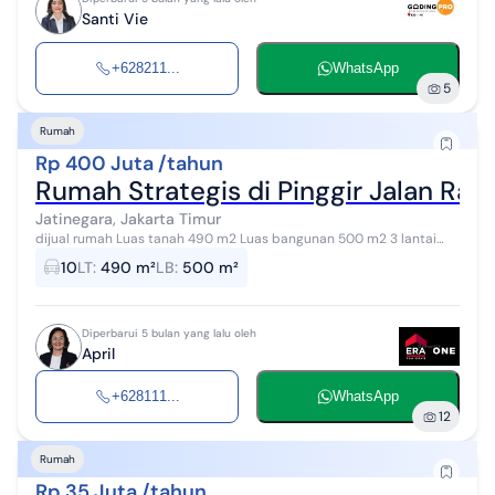
Santi Vie
+628211...
WhatsApp
5
Rumah
Rp 400 Juta /tahun
Rumah Strategis di Pinggir Jalan Ray
Jatinegara, Jakarta Timur
dijual rumah Luas tanah 490 m2 Luas bangunan 500 m2 3 lantai
Hadap barat Garasi 10 mobil Bisa untuk kantor, showroom atau toko
10
LT
:
490 m²
LB
:
500 m²
Harga sewa 400 jt/...
Diperbarui 5 bulan yang lalu oleh
April
+628111...
WhatsApp
12
Rumah
Rp 35 Juta /tahun