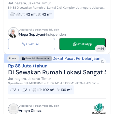
Jatinegara, Jakarta Timur
M488 Disewakan Rumah di Lantai 2 di Komplek Jatinegara Jakarta
Timur lt 42m lb 42m kt 1 km 1 Dapur Sudah Ada AC parkir mobil
1
1
LT
:
42 m²
LB
:
42 m²
Harga 28jt per tahun
Diperbarui 2 bulan yang lalu oleh
Mega Septiyani
Independen
+628139...
WhatsApp
14
Dekat Pusat Perbelanjaan
Rumah
Komplek Perumahan
Rp 88 Juta /tahun
Di Sewakan Rumah Lokasi Sangat Strat
Jatinegara, Jakarta Timur
Spesifikasi : SHM,PBB,IMB -LT. 102 M² -LB.136 M² -KT.3+1 -KM.3+1 -
Carport 1 -Listrik 3500 Watt -Hadap Barat -Akses jalan 2 mobil
3 + 1
3 + 1
1
LT
:
102 m²
LB
:
136 m²
Sem...
Diperbarui 4 bulan yang lalu oleh
Armyn Dimas