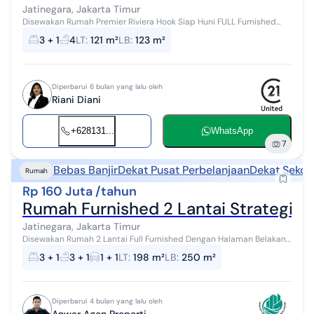
Jatinegara, Jakarta Timur
Disewakan Rumah Premier Riviera Hook Siap Huni FULL Furnished
R234727xxxx
3 + 1
4
LT
:
121 m²
LB
:
123 m²
Diperbarui 6 bulan yang lalu oleh
Riani Diani
+628131...
WhatsApp
7
Bebas Banjir
Dekat Pusat Perbelanjaan
Dekat Sekol
Rumah
Rp 160 Juta /tahun
Rumah Furnished 2 Lantai Strategis 
Jatinegara, Jakarta Timur
Disewakan Rumah 2 Lantai Full Furnished Dengan Halaman Belakang
luas ,Di Cipinang Indah, Kel. Cipinang Muara, Jatinegara, Jakarta
3 + 1
3 + 1
1 + 1
LT
:
198 m²
LB
:
250 m²
Timur. Spesifika...
Diperbarui 4 bulan yang lalu oleh
Anwar Agen Properti