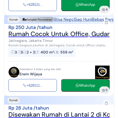
+628121...
WhatsApp
4
Bisa Nego
Siap Huni
Bebas Banjir
Rumah
Komplek Perumahan
Rp 250 Juta /tahun
Rumah Cocok Untuk Office, Gudang Di
Jatinegara, Jakarta Timur
Rumah bergaya pavilion di Jatinegara. Cocok untuk Office, Usaha
dan Gudang. Spesifikasi Utama Properti: - Kamar Tidur: 3 - Kamar
3
3
2 + 2
LT
:
400 m²
LB
:
559 m²
Mandi: 3 ...
Diperbarui 3 bulan yang lalu oleh
Erwin Wijaya
+628111...
WhatsApp
5
Rumah
Rp 28 Juta /tahun
Disewakan Rumah di Lantai 2 di Komp