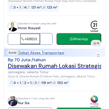
Disewakan Rumah Premier Riviera Hook Siap Huni FULL Furnished
R234727xxxx
3 + 1
4
LT
:
121 m²
LB
:
123 m²
Diperbarui 5 bulan yang lalu oleh
Imron Rosyadi
+628213...
WhatsApp
15
Dekat Akses Transportasi
Rumah
Rp 70 Juta /tahun
Disewakan Rumah Lokasi Strategis di
Jatinegara, Jakarta Timur
Dijual &: Disewa Rumah Di Kebon Pala, Jatinegara, Jakarta Timur
Luas Tanah 119 m2 Luas Bangunan 150 m2 Kmr tidur 4+1 Kmr mandi
4 + 1
2 + 1
1
LT
:
119 m²
LB
:
150 m²
2+1 PLN 2200 watt T...
Diperbarui 2 hari yang lalu oleh
Nur Sia