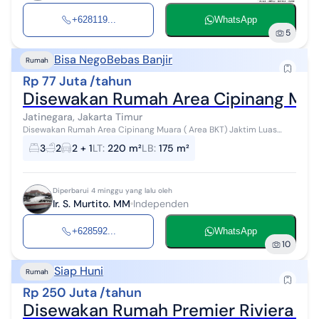
+628119...
WhatsApp
5
Bisa Nego
Bebas Banjir
Rumah
Rp 77 Juta /tahun
Disewakan Rumah Area Cipinang Muar
Jatinegara, Jakarta Timur
Disewakan Rumah Area Cipinang Muara ( Area BKT) Jaktim Luas
Tanah 220 m luas bantuan 175 m spec 3 kamar 2 kamar mandi air
3
2
2 + 1
LT
:
220 m²
LB
:
175 m²
PDAM listrik 22...
Diperbarui 4 minggu yang lalu oleh
Ir. S. Murtito. MM
Independen
+628592...
WhatsApp
10
Siap Huni
Rumah
Rp 250 Juta /tahun
Disewakan Rumah Premier Riviera Sia