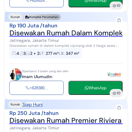
+628524...
WhatsApp
10
Rumah
Komplek Perumahan
Rp 190 Juta /tahun
Disewakan Rumah Dalam Komplek Ci
Jatinegara, Jakarta Timur
Disewakan rumah di dalam komplek cipinang elok 2 Harga sewa :
190 juta / tahun Spesifikasi: * Luas tanah : 277 M² * Luas bangunan :
4
3
2 + 2
LT
:
277 m²
LB
:
347 m²
347 M² * 2...
Diperbarui 3 bulan yang lalu oleh
Imam Ulumudin
+628380...
WhatsApp
10
Siap Huni
Rumah
Rp 250 Juta /tahun
Disewakan Rumah Premier Riviera Sia
Jatinegara, Jakarta Timur