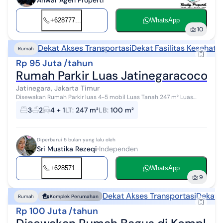
+628777...
WhatsApp
10
Dekat Akses Transportasi
Dekat Fasilitas Kesehata
Rumah
Rp 95 Juta /tahun
Rumah Parkir Luas Jatinegaracocok K
Jatinegara, Jakarta Timur
Disewakan Rumah Parkir luas 4-5 mobil Luas Tanah 247 m² Luas
Bangunan 100 m² Kamar Tidur 3 Kamar mandi 2 SHM STRATEGIS
3
2
4 + 1
LT
:
247 m²
LB
:
100 m²
Dekat Toll Jatinegara Hit...
Diperbarui 5 bulan yang lalu oleh
Sri Mustika Rezeqi
Independen
+628571...
WhatsApp
9
Dekat Akses Transportasi
Dekat 
Rumah
Komplek Perumahan
Rp 100 Juta /tahun