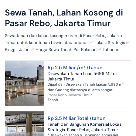
Sewa Tanah, Lahan Kosong di
Pasar Rebo, Jakarta Timur
Sewa tanah dan lahan kosong murah di Pasar Rebo, Jakarta
Timur untuk kebutuhan bisnis atau pribadi. ✅ Lokasi Strategis ✅
Pinggir Jalan ✅ Harga Sewa Tanah Per Bulanan ✅ Tahunan
Rp 2,5 Miliar /m² /tahun
Disewakan Tanah Luas 5696 M2 di
Jakarta Timur
Dijual dan Disewakan Tanah luasan 5.696 m²
dan Gudang diatasnya di area sangat
Pasar Rebo, Jakarta Timur
strategis Pasar Rebo, Jakarta Timur Luas
Tanah
Tanah : 5.696 m2 Luas...
Rp 2,5 Miliar Total /tahun
Tanah dan Bangunan Komersial Lokasi
Strategis, Pasar Rebo, Jakarta Timur
*Disewakan Tanah & Bangunan Komersial