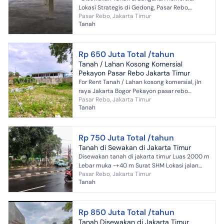
Lokasi Strategis di Gedong, Pasar Rebo,
Pasar Rebo, Jakarta Timur
Jakarta Timur* Spec : LT : 5.700 m2 LB : 2.500
Tanah
m2 ( 700 meter kanto...
Rp 650 Juta Total /tahun
Tanah / Lahan Kosong Komersial
Pekayon Pasar Rebo Jakarta Timur
For Rent Tanah / Lahan kosong komersial, jln
raya Jakarta Bogor Pekayon pasar rebo
Pasar Rebo, Jakarta Timur
Jakarta timur. LT 1400 m2 girik ppjb, pbb.
Tanah
pinggir jln raya Jaka...
Rp 750 Juta Total /tahun
Tanah di Sewakan di Jakarta Timur
Disewakan tanah di jakarta timur Luas 2000 m
Lebar muka -+40 m Surat SHM Lokasi jalan
Pasar Rebo, Jakarta Timur
raya bogor pekayon jakarta timur. Sudah
Tanah
pagar keliling Cocok...
Rp 850 Juta Total /tahun
Tanah Disewakan di Jakarta Timur