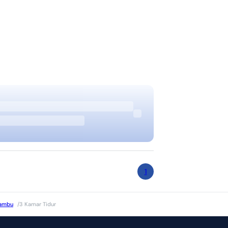
1
ambu
/
3 Kamar Tidur