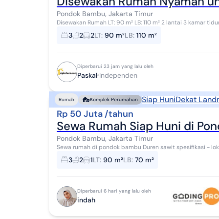
Disewakan Rumah Nyaman untu
Pondok Bambu, Jakarta Timur
Disewakan Rumah LT: 90 m² LB: 110 m² 2 lantai 3 kamar ti
cuci dan jemur di atas lantai 2 Balkon di...
3
2
2
LT
:
90 m²
LB
:
110 m²
Diperbarui 23 jam yang lalu oleh
Paskal
Independen
Siap Huni
Dekat Land
Rumah
Komplek Perumahan
Rp 50 Juta /tahun
Sewa Rumah Siap Huni di Po
Pondok Bambu, Jakarta Timur
Sewa rumah di pondok bambu Duren sawit spesifikasi - lokasi di dalam komplek strategis - luas tanah 90 -
luas bangunan 70 - 2 lantai - kamar tidur...
3
2
1
LT
:
90 m²
LB
:
70 m²
Diperbarui 6 hari yang lalu oleh
indah