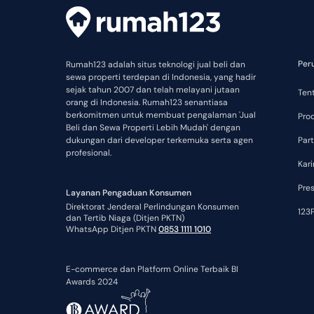
Per
Rumah123 adalah situs teknologi jual beli dan
sewa properti terdepan di Indonesia, yang hadir
sejak tahun 2007 dan telah melayani jutaan
Ten
orang di Indonesia. Rumah123 senantiasa
berkomitmen untuk membuat pengalaman 'Jual
Pro
Beli dan Sewa Properti Lebih Mudah' dengan
dukungan dari developer terkemuka serta agen
Part
profesional.
Kari
Pre
Layanan Pengaduan Konsumen
Direktorat Jenderal Perlindungan Konsumen
123P
dan Tertib Niaga (Ditjen PKTN)
WhatsApp Ditjen PKTN
0853 1111 1010
E-commerce dan Platform Online Terbaik BI
Awards 2024