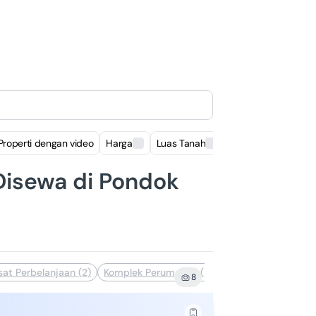
Properti dengan video
Harga
Luas Tanah
Luas Bangunan
Disewa di Pondok
at Perbelanjaan (2)
Komplek Perumahan (2)
Siap Huni (2)
Dek
8