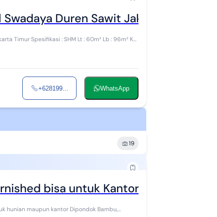
Jl Swadaya Duren Sawit Jakarta Timur
60m² Lb : 96m² KT:
+628199...
WhatsApp
19
rnished bisa untuk Kantor di Pondok Ba
ntuk hunian maupun kantor Dipondok Bambu,