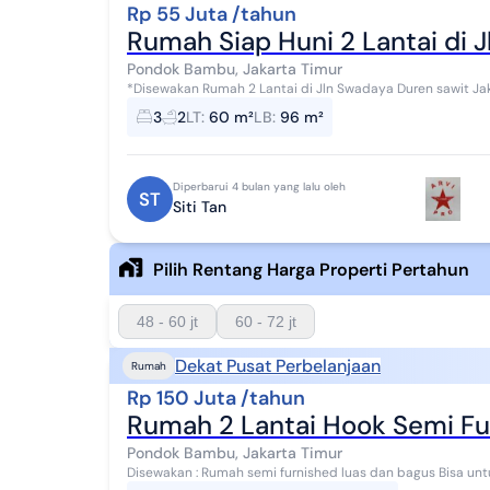
Rp 55 Juta /tahun
Rumah Siap Huni 2 Lantai di 
Pondok Bambu, Jakarta Timur
*Disewakan Rumah 2 Lantai di Jln Swadaya Duren sawit Jakarta Timur Spesifikasi : SHM Lt : 
3 (AC Tiap Kamar) Km : 2 Listri...
3
2
LT
:
60 m²
LB
:
96 m²
Diperbarui 4 bulan yang lalu oleh
ST
Siti Tan
Pilih Rentang Harga Properti Pertahun
48 - 60 jt
60 - 72 jt
Dekat Pusat Perbelanjaan
Rumah
Rp 150 Juta /tahun
Rumah 2 Lantai Hook Semi Fu
Pondok Bambu, Jakarta Timur
Disewakan : Rumah semi furnished luas dan bagus Bisa u