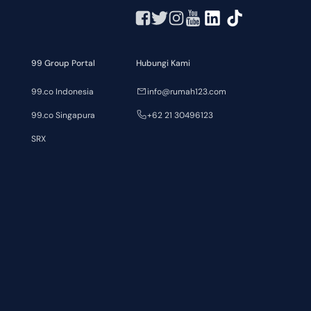
99 Group Portal
Hubungi Kami
99.co Indonesia
info@rumah123.com
99.co Singapura
+62 21 30496123
SRX