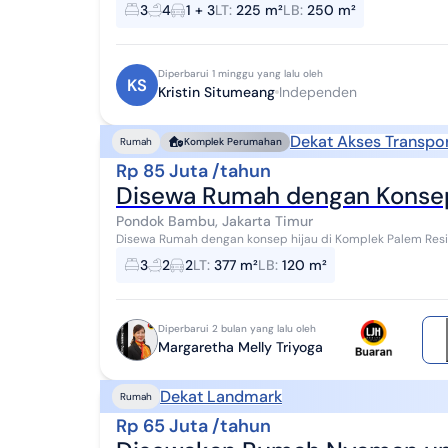
Jakarta Timur Minimal sewa 2 tahun Spesifikasi : ...
3
4
1 + 3
LT
:
225 m²
LB
:
250 m²
Diperbarui 1 minggu yang lalu oleh
KS
Kristin Situmeang
Independen
Dekat Akses Transpor
Rumah
Komplek Perumahan
Rp 85 Juta /tahun
Disewa Rumah dengan Konsep
Pondok Bambu, Jakarta Timur
Disewa Rumah dengan konsep hijau di Komplek Palem Res
Spesifikasi :  Luas tanah = 377 M2  Luas ...
3
2
2
LT
:
377 m²
LB
:
120 m²
Diperbarui 2 bulan yang lalu oleh
Margaretha Melly Triyoga
Dekat Landmark
Rumah
Rp 65 Juta /tahun