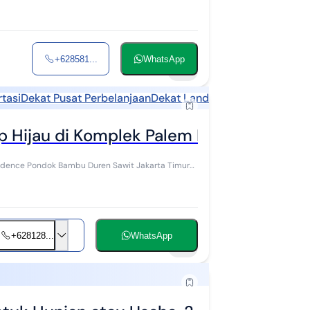
+628581...
WhatsApp
10
tasi
Dekat Pusat Perbelanjaan
Dekat Landmark
 Hijau di Komplek Palem Residence Pon
idence Pondok Bambu Duren Sawit Jakarta Timur
+628128...
WhatsApp
18