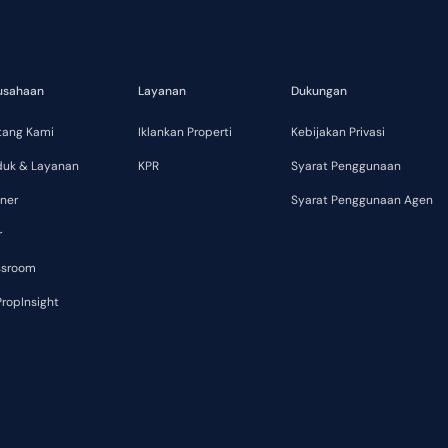
usahaan
Layanan
Dukungan
tang Kami
Iklankan Properti
Kebijakan Privasi
duk & Layanan
KPR
Syarat Penggunaan
ner
Syarat Penggunaan Agen
r
ssroom
ropInsight