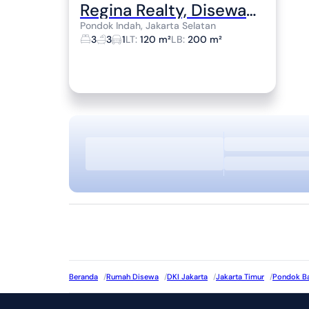
Regina Realty, Disewakan Rumah Nyaman Area Pondok Indah
Pondok Indah, Jakarta Selatan
3
3
1
LT
:
120 m²
LB
:
200 m²
Beranda
/
Rumah Disewa
/
DKI Jakarta
/
Jakarta Timur
/
Pondok B