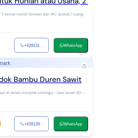
k Hunian atau Usaha, 2 Lantai Pondok
dur 2 kamar mandi (shower dan WC duduk) 1 ruang
+628131...
WhatsApp
7
mark
ndok Bambu Duren Sawit
+628129...
WhatsApp