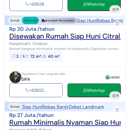
+628128...
WhatsApp
8
Siap Huni
Bebas Banjir
Rumah
Featured
Komplek Perumahan
Rp 20 Juta /tahun
Disewakan Rumah Siap Huni Citralan
Harjamukti, Cirebon
Rumah bergaya minimalist modern di Harjamukti. Dapatkan rumah 1
lantai yang nyaman ini, disewakan dengan pemandangan asri yang
2
1
LT
:
72 m²
LB
:
40 m²
menambah nilai est...
Diperbarui 3 hari yang lalu oleh
DIFA
+628222...
WhatsApp
8
Siap Huni
Bebas Banjir
Dekat Landmark
Rumah
Rp 27 Juta /tahun
Rumah Minimalis Nyaman Siap Huni Be
Harapan Indah, Bekasi