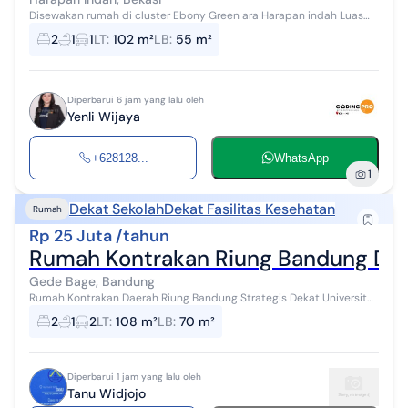
Disewakan rumah di cluster Ebony Green ara Harapan indah Luas
tanah 102 Luas bangunan 55 Kamar tidur 2 Kamar mandi 1 Dapur
2
1
1
LT
:
102 m²
LB
:
55 m²
Carport Listrik 1300 Ha...
Diperbarui 6 jam yang lalu oleh
Yenli Wijaya
+628128...
WhatsApp
1
Dekat Sekolah
Dekat Fasilitas Kesehatan
Rumah
Rp 25 Juta /tahun
Rumah Kontrakan Riung Bandung Dekat
Gede Bage, Bandung
Rumah Kontrakan Daerah Riung Bandung Strategis Dekat Universitas
UIN Dekat RS Al Islam
2
1
2
LT
:
108 m²
LB
:
70 m²
Diperbarui 1 jam yang lalu oleh
Tanu Widjojo