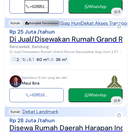
+628951...
WhatsApp
5
Siap Huni
Dekat Akses Transporta
Rumah
Komplek Perumahan
Rp 25 Juta /tahun
Di Jual/Disewakan Rumah Grand Risc
Rancaekek, Bandung
Di Jual/Disewakan Rumah Grand Riscon Rancaekek Siap Huni 2 KT -
1 KM - 36 m2 *Spesifikasi dan Keterangan* * Luas bangunan 36 *
2
1
1
LT
:
60 m²
LB
:
36 m²
Luas tanah 60 * Kam...
Diperbarui 10 jam yang lalu oleh
Maul Ibra
+628516...
WhatsApp
6
Dekat Landmark
Rumah
Rp 28 Juta /tahun
Disewa Rumah Daerah Harapan Inda