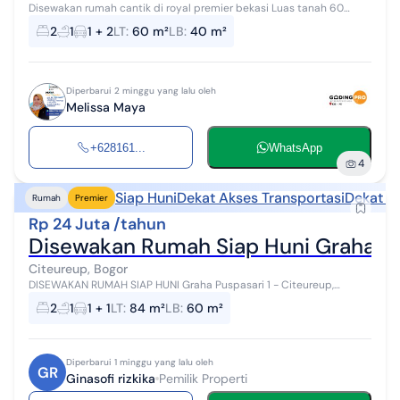
Disewakan rumah cantik di royal premier bekasi Luas tanah 60
Kamar tidur 2 Kamar mandi 1 Listrik 1300 Air PDAM Row 2 mobil
2
1
1 + 2
LT
:
60 m²
LB
:
40 m²
Selling point Ruma...
Diperbarui 2 minggu yang lalu oleh
Melissa Maya
+628161...
WhatsApp
4
Siap Huni
Dekat Akses Transportasi
Dekat P
Rumah
Premier
Rp 24 Juta /tahun
Disewakan Rumah Siap Huni Graha Pu
Citeureup, Bogor
DISEWAKAN RUMAH SIAP HUNI Graha Puspasari 1 - Citeureup,
Kabupaten Bogor Rumah nyaman di lingkungan yang aman, asri,
2
1
1 + 1
LT
:
84 m²
LB
:
60 m²
dan strategis. Cocok untuk ke...
Diperbarui 1 minggu yang lalu oleh
GR
Ginasofi rizkika
Pemilik Properti