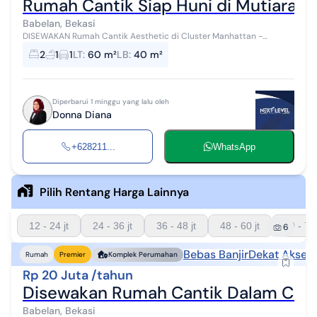
Rumah Cantik Siap Huni di Mutiara G
Babelan, Bekasi
DISEWAKAN Rumah Cantik Aesthetic di Cluster Manhattan -
Mutiara Gading City Termasuk Cluster depan,, bukan cluster yg di
2
1
1
LT
:
60 m²
LB
:
40 m²
belakang BEBAS BANJIR Sia...
Diperbarui 1 minggu yang lalu oleh
Donna Diana
+628211...
WhatsApp
Pilih Rentang Harga Lainnya
12 - 24 jt
24 - 36 jt
36 - 48 jt
48 - 60 jt
60 - 72 
6
Bebas Banjir
Dekat Akses 
Rumah
Premier
Komplek Perumahan
Rp 20 Juta /tahun
Disewakan Rumah Cantik Dalam Clust
Babelan, Bekasi