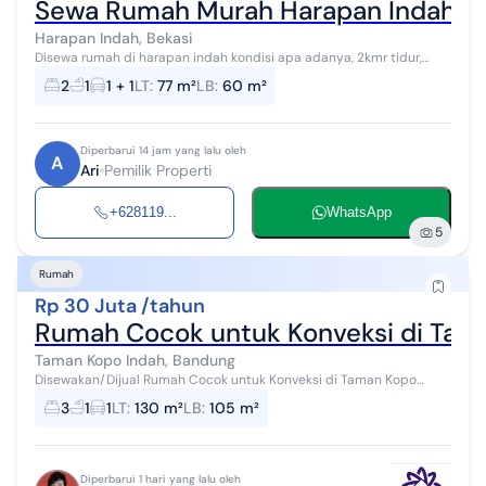
Sewa Rumah Murah Harapan Indah
Harapan Indah, Bekasi
Disewa rumah di harapan indah kondisi apa adanya, 2kmr tidur,
1kmr mandi, tidak banjir tinggi dr jalan, pam, listrik, depan sawah,
2
1
1 + 1
LT
:
77 m²
LB
:
60 m²
sewa min setahun...
Diperbarui 14 jam yang lalu oleh
A
Ari
Pemilik Properti
+628119...
WhatsApp
5
Rumah
Rp 30 Juta /tahun
Rumah Cocok untuk Konveksi di Tam
Taman Kopo Indah, Bandung
Disewakan/Dijual Rumah Cocok untuk Konveksi di Taman Kopo
Indah 1 LT 130m² LB 105m² Lebar muka 12m Hadap utara 3KT 1KM Air
3
1
1
LT
:
130 m²
LB
:
105 m²
jetpump Listrik 2200...
Diperbarui 1 hari yang lalu oleh