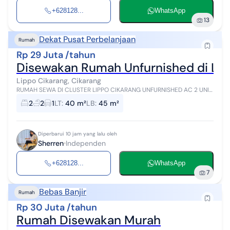
+628128...
WhatsApp
13
Dekat Pusat Perbelanjaan
Rumah
Rp 29 Juta /tahun
Disewakan Rumah Unfurnished di Lip
Lippo Cikarang, Cikarang
RUMAH SEWA DI CLUSTER LIPPO CIKARANG UNFURNISHED AC 2 UNIT
TIDAK BISA BULANAN
2
2
1
LT
:
40 m²
LB
:
45 m²
Diperbarui 10 jam yang lalu oleh
Sherren
Independen
+628128...
WhatsApp
7
Bebas Banjir
Rumah
Rp 30 Juta /tahun
Rumah Disewakan Murah