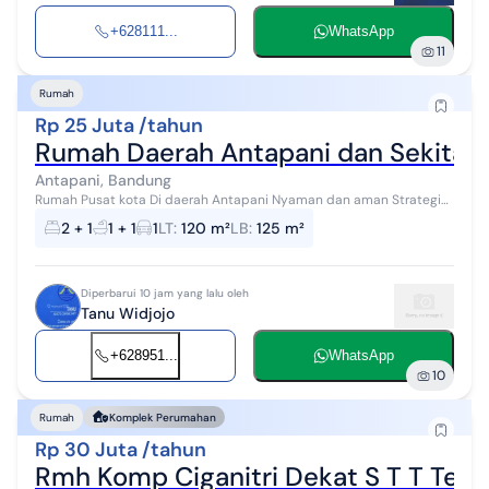
+628111...
WhatsApp
11
Rumah
Rp 25 Juta /tahun
Rumah Daerah Antapani dan Sekitar
Antapani, Bandung
Rumah Pusat kota Di daerah Antapani Nyaman dan aman Strategis
Akses mobil
2 + 1
1 + 1
1
LT
:
120 m²
LB
:
125 m²
Diperbarui 10 jam yang lalu oleh
Tanu Widjojo
+628951...
WhatsApp
10
Rumah
Komplek Perumahan
Rp 30 Juta /tahun
Rmh Komp Ciganitri Dekat S T T Tel