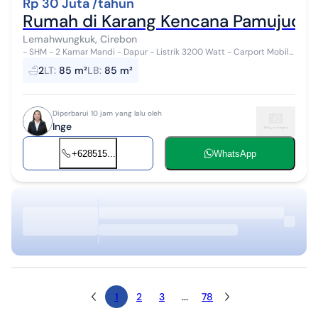
Rp 30 Juta /tahun
Rumah di Karang Kencana Pamujudan
Lemahwungkuk, Cirebon
- SHM - 2 Kamar Mandi - Dapur - Listrik 3200 Watt - Carport Mobil
#278354
2
LT
:
85 m²
LB
:
85 m²
Diperbarui 10 jam yang lalu oleh
Inge
+628515...
WhatsApp
1
2
3
...
78