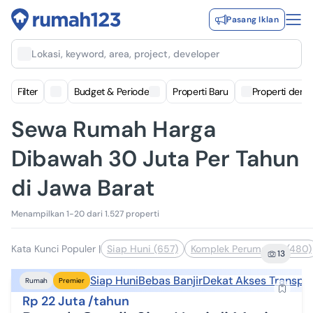
Pasang Iklan
Lokasi, keyword, area, project, developer
Filter
Budget & Periode
Properti Baru
Properti deng
Sewa Rumah Harga
Dibawah 30 Juta Per Tahun
di Jawa Barat
Menampilkan 1-20 dari 1.527 properti
Kata Kunci Populer
|
Siap Huni (657)
Komplek Perumahan (480)
13
Siap Huni
Bebas Banjir
Dekat Akses Transpor
Rumah
Premier
Rp 22 Juta /tahun