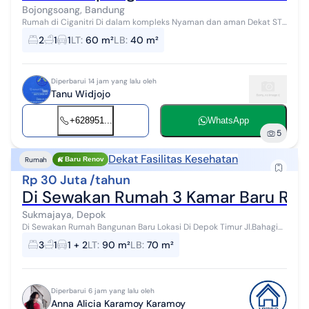
Bojongsoang, Bandung
Rumah di Ciganitri Di dalam kompleks Nyaman dan aman Dekat STT
TELKOM
2
1
1
LT
:
60 m²
LB
:
40 m²
Diperbarui 14 jam yang lalu oleh
Tanu Widjojo
+628951...
WhatsApp
5
Dekat Fasilitas Kesehatan
Rumah
Baru Renov
Rp 30 Juta /tahun
Di Sewakan Rumah 3 Kamar Baru Reno
Sukmajaya, Depok
Di Sewakan Rumah Bangunan Baru Lokasi Di Depok Timur Jl.Bahagia
Luas Tanah=90m Luas Bangunan=+/- 70m Kamar Mandi=1 Kamar
3
1
1 + 2
LT
:
90 m²
LB
:
70 m²
Tidur=3 Air=PAM Listik=2...
Diperbarui 6 jam yang lalu oleh
Anna Alicia Karamoy Karamoy