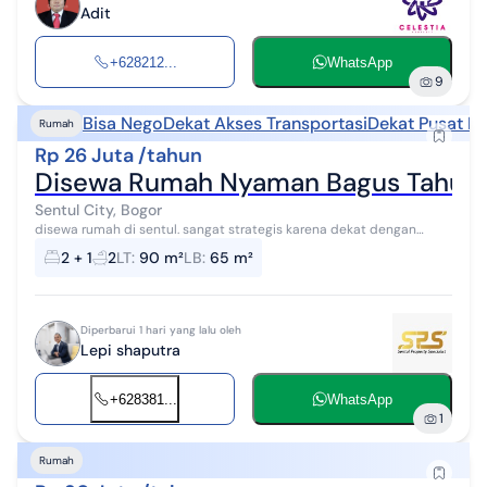
Adit
+628212...
WhatsApp
9
Bisa Nego
Dekat Akses Transportasi
Dekat Pusat Pe
Rumah
Rp 26 Juta /tahun
Disewa Rumah Nyaman Bagus Tahuna
Sentul City, Bogor
disewa rumah di sentul. sangat strategis karena dekat dengan
pasar ahpoong, bellanova, aeon sentul, ikea sekolah pelita harapan,
2 + 1
2
LT
:
90 m²
LB
:
65 m²
pintu tol jakart...
Diperbarui 1 hari yang lalu oleh
Lepi shaputra
+628381...
WhatsApp
1
Rumah