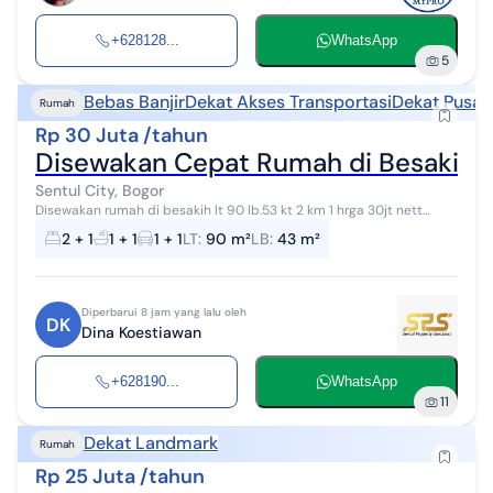
+628128...
WhatsApp
5
Bebas Banjir
Dekat Akses Transportasi
Dekat Pusat
Rumah
Rp 30 Juta /tahun
Disewakan Cepat Rumah di Besakih S
Sentul City, Bogor
Disewakan rumah di besakih lt 90 lb.53 kt 2 km 1 hrga 30jt nett
sethn. bebas banjir , tol lsg msuk sentul city, mall aeon
2 + 1
1 + 1
1 + 1
LT
:
90 m²
LB
:
43 m²
Diperbarui 8 jam yang lalu oleh
DK
Dina Koestiawan
+628190...
WhatsApp
11
Dekat Landmark
Rumah
Rp 25 Juta /tahun