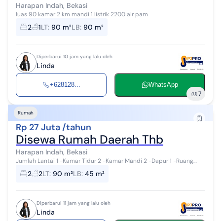
Harapan Indah, Bekasi
luas 90 kamar 2 km mandi 1 listrik 2200 air pam
2
1
LT
:
90 m²
LB
:
90 m²
Diperbarui 10 jam yang lalu oleh
Linda
+628128...
WhatsApp
7
Rumah
Rp 27 Juta /tahun
Disewa Rumah Daerah Thb
Harapan Indah, Bekasi
Jumlah Lantai 1 -Kamar Tidur 2 -Kamar Mandi 2 -Dapur 1 -Ruang
Tamu 1 -Listrik 2200 Watt -Garasi
2
2
LT
:
90 m²
LB
:
45 m²
Diperbarui 11 jam yang lalu oleh
Linda