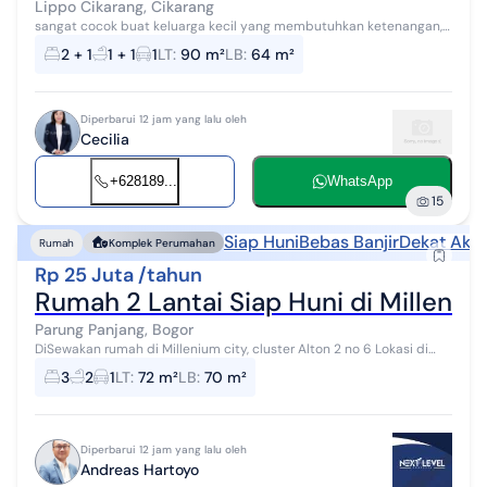
Lippo Cikarang, Cikarang
sangat cocok buat keluarga kecil yang membutuhkan ketenangan,
lingkungan hijau dan aman, bebas banjir
2 + 1
1 + 1
1
LT
:
90 m²
LB
:
64 m²
Diperbarui 12 jam yang lalu oleh
Cecilia
+628189...
WhatsApp
15
Siap Huni
Bebas Banjir
Dekat Akse
Rumah
Komplek Perumahan
Rp 25 Juta /tahun
Rumah 2 Lantai Siap Huni di Milleniu
Parung Panjang, Bogor
DiSewakan rumah di Millenium city, cluster Alton 2 no 6 Lokasi di
Cisauk, Parung panjang., kabupaten bogor SPESIFIKASI : - Luas tanah
3
2
1
LT
:
72 m²
LB
:
70 m²
: 72 m - L...
Diperbarui 12 jam yang lalu oleh
Andreas Hartoyo