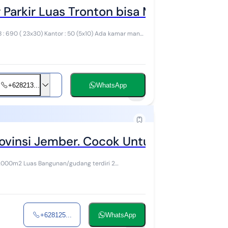
Parkir Luas Tronton bisa Masuk
+628213...
WhatsApp
1
ovinsi Jember. Cocok Untuk Gudang Dist
+628125...
WhatsApp
11