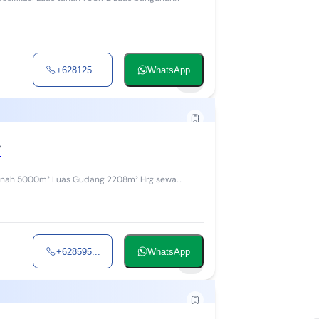
+628125...
WhatsApp
4
r
+628595...
WhatsApp
1