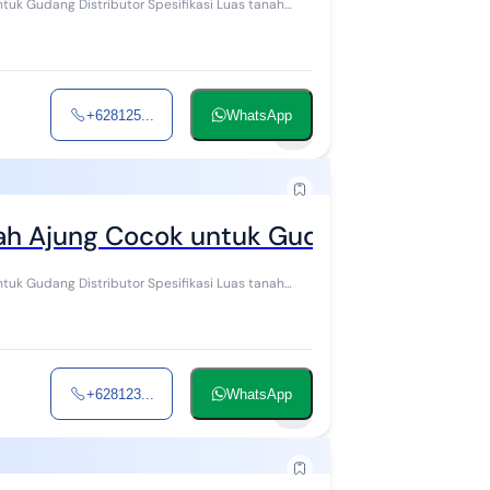
ibutor Spesifikasi Luas tanah
+628125...
WhatsApp
1
h Ajung Cocok untuk Gudang Distribut
ibutor Spesifikasi Luas tanah
+628123...
WhatsApp
1