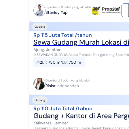
Diperbarui 3 bulan yang lalu oleh
Stanley Yap
Gudang
Rp 115 Juta Total /tahun
Sewa Gudang Murah Lokasi di
Ajung, Jember
DISEWAKAN GUDANG Akses Tronton, Truk gandeng Spesifikasi Luas Tanah : 750m² Dimensi Gudang : 23x30
Luas bangunan kantor : +/-40m² Listrik :...
2
LT
:
750 m²
LB
:
750 m²
Diperbarui 1 bulan yang lalu oleh
Riska
Independen
Gudang
Rp 110 Juta Total /tahun
Gudang + Kantor di Area Per
Kaliwates, Jember
Disewakan Gudang + Kantor Lokasi Daerah Pergudangan Spesifikasi Luas tanah 700m2 Luas bangunan