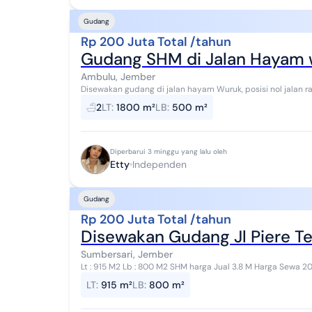
Gudang
Rp 200 Juta Total /tahun
Gudang SHM di Jalan Hayam w
Ambulu, Jember
Disewakan gudang di jalan hayam Wuruk, posisi nol jalan ra
sebelahnya ada dealer mobil Honda. cocok ...
2
LT
:
1800 m²
LB
:
500 m²
Diperbarui 3 minggu yang lalu oleh
Etty
Independen
Gudang
Rp 200 Juta Total /tahun
Disewakan Gudang Jl Piere T
Sumbersari, Jember
Lt : 915 M2 Lb : 800 M2 SHM harga Jual 3.8 M Harga Sewa 200 Juta / Tahun - Dekat ke alun alun jember - ada
office & Mess 04
LT
:
915 m²
LB
:
800 m²