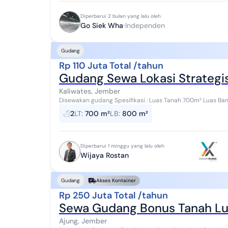
Diperbarui 2 bulan yang lalu oleh
Go Siek Wha
Independen
Gudang
Rp 110 Juta Total /tahun
Gudang Sewa Lokasi Strategi
Kaliwates, Jember
Disewakan gudang Spesifikasi : Luas Tanah 700m² Luas Bangunan 800m² Kantor Dilantai 2 Kamar Mandi 2
Listrik 6000 W SHM Harga Rp. 110 Juta /thn
2
LT
:
700 m²
LB
:
800 m²
Diperbarui 1 minggu yang lalu oleh
Wijaya Rostan
Gudang
Akses Kontainer
Rp 250 Juta Total /tahun
Sewa Gudang Bonus Tanah Lua
Ajung, Jember