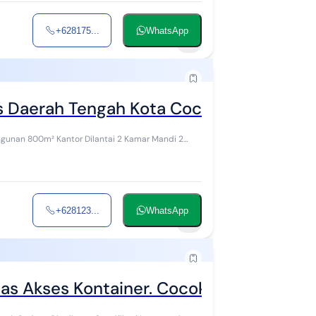
+628175...
WhatsApp
1
s Daerah Tengah Kota Cocok Untuk Guda
+628123...
WhatsApp
1
s Akses Kontainer. Cocok untuk Gudang