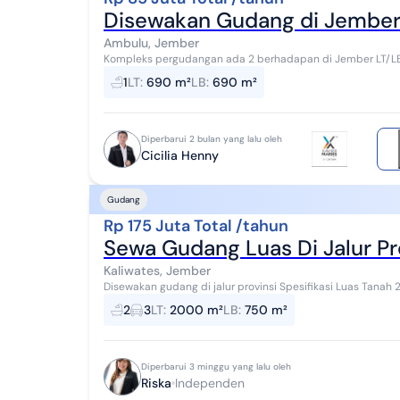
Disewakan Gudang di Jember 
Ambulu, Jember
Kompleks pergudangan ada 2 berhadapan di Jember LT/LB : 690 ( 23x30) Kantor : 50 (5x10) Ada kamar mandi
di luar Parkir luas Tronton masuk Harga ...
1
LT
:
690 m²
LB
:
690 m²
Diperbarui 2 bulan yang lalu oleh
Cicilia Henny
Gudang
Rp 175 Juta Total /tahun
Sewa Gudang Luas Di Jalur Pr
Kaliwates, Jember
Disewakan gudang di jalur provinsi Spesifikasi Luas Tanah 2000m2 Luas Bangunan/gudang terdiri 2
bangungan 750m2 Kamar Tidur 3 Bisa difungsikan sbg...
2
3
LT
:
2000 m²
LB
:
750 m²
Diperbarui 3 minggu yang lalu oleh
Riska
Independen