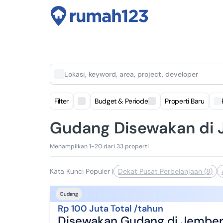
Lokasi, keyword, area, project, developer
Filter
Budget & Periode
Properti Baru
Gudang Disewakan di
Menampilkan 1-20 dari 33 properti
Kata Kunci Populer
|
Dekat Pusat Perbelanjaan (8)
Gudang
Rp 100 Juta Total /tahun
Disewakan Gudang di Jembe