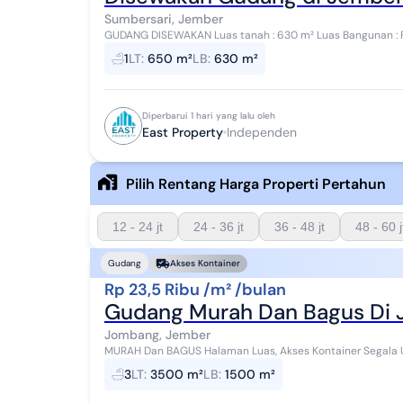
Sumbersari, Jember
GUDANG DISEWAKAN Luas tanah : 630 m² Luas Bangunan : Full Bangunan IMB Gudang Tersedia Ada kantor
Legalitas SHM Akses jalan provinsi Loka...
1
LT
:
650 m²
LB
:
630 m²
Diperbarui 1 hari yang lalu oleh
East Property
Independen
Pilih Rentang Harga Properti Pertahun
12 - 24 jt
24 - 36 jt
36 - 48 jt
48 - 60 j
Gudang
Akses Kontainer
Rp 23,5 Ribu /m² /bulan
Gudang Murah Dan Bagus Di
Jombang, Jember
3
LT
:
3500 m²
LB
:
1500 m²