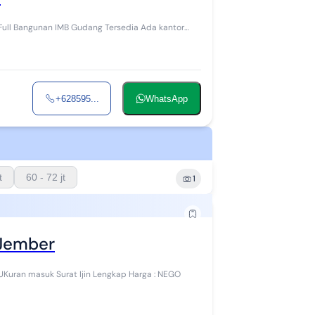
+628595...
WhatsApp
t
60 - 72 jt
1
 Jember
MURAH Dan BAGUS Halaman Luas, Akses Kontainer Segala UKuran masuk Surat Ijin Lengkap Harga : NEGO