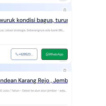
uruk kondisi bagus, turun harga
ya. Lokasi strategis. Seberangnya ada bank BRI,
+628523...
WhatsApp
9
endean Karang Rejo , Jember