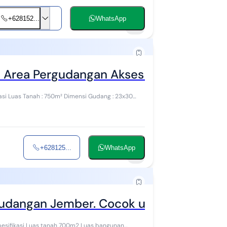
+628152...
WhatsApp
2
 Area Pergudangan Akses Tronton
+628125...
WhatsApp
1
gudangan Jember. Cocok untuk Gudang D