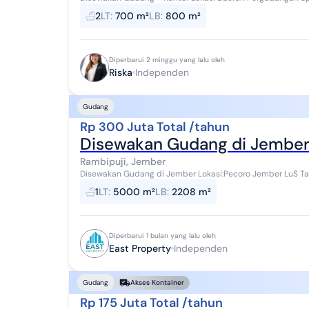
gudang 800m2 Surat SHM Kantor di lantai 2 Li...
2
LT
:
700 m²
LB
:
800 m²
Diperbarui 2 minggu yang lalu oleh
Riska
Independen
Gudang
Rp 300 Juta Total /tahun
Disewakan Gudang di Jembe
Rambipuji, Jember
Disewakan Gudang di Jember Lokasi:Pecoro Jember LuS Tanah 5000m² Luas Gudang 2208m² Hrg sewa
300jt/th nego (HP-PN) Nb. * Tidak Bekerjasama den...
1
LT
:
5000 m²
LB
:
2208 m²
Diperbarui 1 bulan yang lalu oleh
East Property
Independen
Gudang
Akses Kontainer
Rp 175 Juta Total /tahun