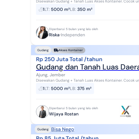
Disewakan Gudang + Tanah Luas Akses Kontainer. Cocok untuk Gudang Distr
5000m² Luas gudang 15x25m Ada rumah besar Li...
1
LT
:
5000 m²
LB
:
350 m²
Diperbarui 5 bulan yang lalu oleh
Riska
Independen
Gudang
Akses Kontainer
Rp 250 Juta Total /tahun
Gudang dan Tanah Luas Daera
Ajung, Jember
Disewakan Gudang + Tanah Luas Akses Kontainer. Cocok untuk Gudang Distr
5000m² Luas gudang 15x25m Ada rumah besar Li...
1
LT
:
5000 m²
LB
:
375 m²
Diperbarui 5 bulan yang lalu oleh
Wijaya Rostan
Bisa Nego
Gudang
Rp 85 Juta Total /tahun