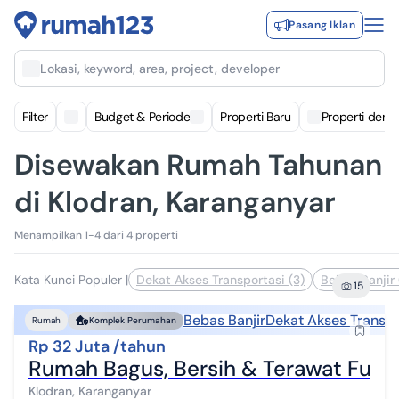
Pasang Iklan
Lokasi, keyword, area, project, developer
Filter
Budget & Periode
Properti Baru
Properti deng
Disewakan Rumah Tahunan
di Klodran, Karanganyar
Menampilkan 1-4 dari 4 properti
Kata Kunci Populer
|
Dekat Akses Transportasi (3)
Bebas Banjir 
15
Bebas Banjir
Dekat Akses Transpo
Rumah
Komplek Perumahan
Rp 32 Juta /tahun
Rumah Bagus, Bersih & Terawat Full 
Klodran, Karanganyar