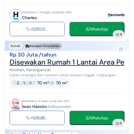
Diperbarui 1 minggu yang lalu oleh
Charles
+628121...
WhatsApp
8
Rumah
Komplek Perumahan
Rp 30 Juta /tahun
Disewakan Rumah 1 Lantai Area Peru
Klodran, Karanganyar
Lokasi strategis dan nyaman untuk tempat tinggal. Lingkungan
aman, tenang, dan cocok untuk keluarga. Dekat jalan utama Akses
2
1
1
LT
:
70 m²
LB
:
70 m²
mudah ke pusat kota Li...
Diperbarui 4 bulan yang lalu oleh
Iwan Hanoto
Independen
+628190...
WhatsApp
6