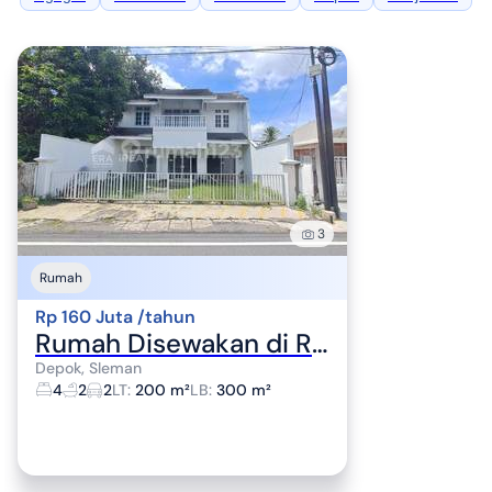
3
Rumah
Rp 160 Juta /tahun
Rumah Disewakan di Ringroad Utara, Dekat Lottemart, Dekat Rs Hermina
Depok, Sleman
4
2
2
LT
:
200 m²
LB
:
300 m²