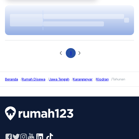
1
Beranda
/
Rumah Disewa
/
Jawa Tengah
/
Karanganyar
/
Klodran
/
Tahunan