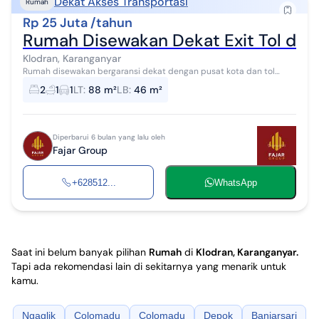
Dekat Akses Transportasi
Rumah
Rp 25 Juta /tahun
Rumah Disewakan Dekat Exit Tol dan
Klodran, Karanganyar
Rumah disewakan bergaransi dekat dengan pusat kota dan tol
cocok utk rumah singgah atau di huni 5 menit ke exit tol solo 15
2
1
1
LT
:
88 m²
LB
:
46 m²
menit ke bandara solo ...
Diperbarui 6 bulan yang lalu oleh
Fajar Group
+628512...
WhatsApp
Saat ini belum banyak pilihan
Rumah
di
Klodran, Karanganyar
.
Tapi ada rekomendasi lain di sekitarnya yang menarik untuk
kamu.
Ngaglik
Colomadu
Colomadu
Depok
Banjarsari