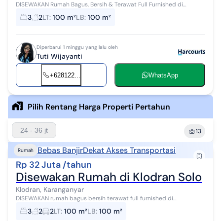
DISEWAKAN Rumah Bagus, Bersih & Terawat Full Furnished di
Perumahan Klodran, Solo Spesifikasi: Luas Tanah 100 Meter Persegi
3
2
LT
:
100 m²
LB
:
100 m²
Full Bangunan Lebar ...
Diperbarui 1 minggu yang lalu oleh
Tuti Wijayanti
+628122...
WhatsApp
Pilih Rentang Harga Properti Pertahun
24 - 36 jt
13
Bebas Banjir
Dekat Akses Transportasi
Rumah
Rp 32 Juta /tahun
Disewakan Rumah di Klodran Solo
Klodran, Karanganyar
DISEWAKAN rumah bagus bersih terawat full furnished di
perumahan di Klodran, Solo. Luas tanah : 100 Full bangunan Lebar
3
2
2
LT
:
100 m²
LB
:
100 m²
depan : 8m Hadap utara, SH...