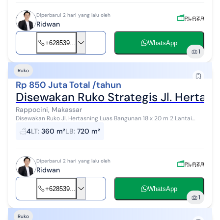
Diperbarui 2 hari yang lalu oleh
Ridwan
+628539...
WhatsApp
1
Ruko
Rp 850 Juta Total /tahun
Disewakan Ruko Strategis Jl. Hertas
Rappocini, Makassar
Disewakan Ruko Jl. Hertasning Luas Bangunan 18 x 20 m 2 Lantai
Harga Sewa 850 Juta Pertahun nego Kalau lantai 1 saja Harga Sewa
4
LT
:
360 m²
LB
:
720 m²
450 Juta Pertahun...
Diperbarui 2 hari yang lalu oleh
Ridwan
+628539...
WhatsApp
1
Ruko