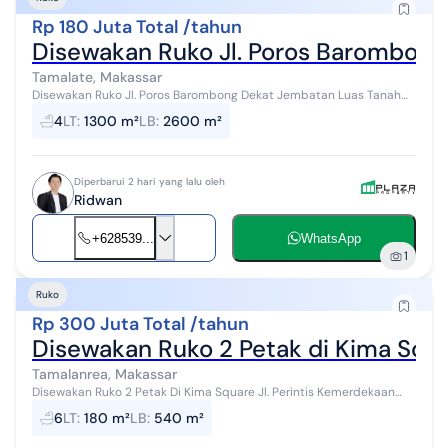
Rp 180 Juta Total /tahun
Disewakan Ruko Jl. Poros Barombon
Tamalate, Makassar
Disewakan Ruko Jl. Poros Barombong Dekat Jembatan Luas Tanah
13,5 x 20 m 2 Lantai Harga Sewa 180 Juta Pertahun
4
LT
:
1300 m²
LB
:
2600 m²
Diperbarui 2 hari yang lalu oleh
Ridwan
+628539...
WhatsApp
1
Ruko
Rp 300 Juta Total /tahun
Disewakan Ruko 2 Petak di Kima Squar
Tamalanrea, Makassar
Disewakan Ruko 2 Petak Di Kima Square Jl. Perintis Kemerdekaan
Luas Bangunan 10 x 18 m 3 Lantai KT 4 KM 3 Listrik 3500 Watt Air
6
LT
:
180 m²
LB
:
540 m²
PDAM & Sumur Bor S...