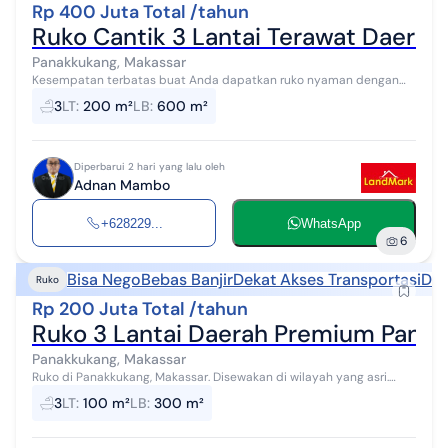
Rp 400 Juta Total /tahun
Ruko Cantik 3 Lantai Terawat Daer
Panakkukang, Makassar
Kesempatan terbatas buat Anda dapatkan ruko nyaman dengan
return investasi tinggi di Panakkukang, Makassar. Ruko ini
3
LT
:
200 m²
LB
:
600 m²
menawarkan kelengkapan fasili...
Diperbarui 2 hari yang lalu oleh
Adnan Mambo
+628229...
WhatsApp
6
Bisa Nego
Bebas Banjir
Dekat Akses Transportasi
Dek
Ruko
Rp 200 Juta Total /tahun
Ruko 3 Lantai Daerah Premium Pana
Panakkukang, Makassar
Ruko di Panakkukang, Makassar. Disewakan di wilayah yang asri.
Dengan spesifikasinya adalah sebagai berikut: - Kamar Mandi: 3 -
3
LT
:
100 m²
LB
:
300 m²
Sertifikat: SH...