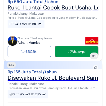
Rp 650 Juta Total /tahun
Ruko 1 Lantai Cocok Buat Usaha, Loka
Panakkukang, Makassar
Ruko di Panakkukang. Cek segera ruko yang modern ini, disewakan
menawarkan lingkungan fasilitas yang lengkap, cocok untuk Anda
LT
:
240 m²
LB
:
180 m²
yang menginginkan ...
Diperbarui 2 hari yang lalu oleh
Adnan Mambo
+628229...
WhatsApp
1
Ruko
Rp 165 Juta Total /tahun
Disewakan Ruko Jl. Boulevard Sampi
Panakkukang, Makassar
Disewakan Ruko Jl. Boulevard Samping Bank BCA Luas Tanah 95 m
Luas Bangunan 5 x 19 m 3 Lantai Kamar Tidur 2 Kamar Mandi 3
3
LT
:
95 m²
LB
:
285 m²
Listrik 5.500 Watt Air P...