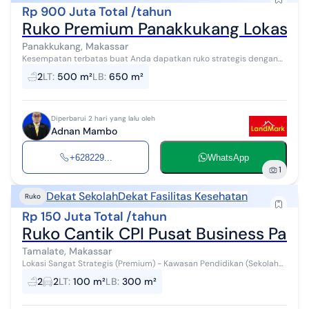
Rp 900 Juta Total /tahun
Ruko Premium Panakkukang Lokasi Te
Panakkukang, Makassar
Kesempatan terbatas buat Anda dapatkan ruko strategis dengan
return investasi tinggi di Panakkukang, Makassar. Ruko ini
2
LT
:
500 m²
LB
:
650 m²
menawarkan lokasi yang str...
Diperbarui 2 hari yang lalu oleh
Adnan Mambo
+628229...
WhatsApp
1
Dekat Sekolah
Dekat Fasilitas Kesehatan
Ruko
Rp 150 Juta Total /tahun
Ruko Cantik CPI Pusat Business Park
Tamalate, Makassar
Lokasi Sangat Strategis (Premium) - Kawasan Pendidikan (Sekolah
IPEKA, Universitas Ciputra) - Apartmen Delf - Perumahan Ciputra -
2
2
LT
:
100 m²
LB
:
300 m²
Dekat dari RS S...