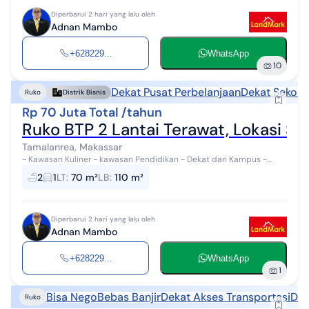
Diperbarui 2 hari yang lalu oleh
Adnan Mambo
+628229...
WhatsApp
10
Dekat Pusat Perbelanjaan
Dekat Sekola
Ruko
Distrik Bisnis
Rp 70 Juta Total /tahun
Ruko BTP 2 Lantai Terawat, Lokasi St
Tamalanrea, Makassar
- Kawasan Kuliner - kawasan Pendidikan - Dekat dari Kampus -
Dekat dari TK, SD, SMP, SMA - Dekat dari Mall Terbesar di Makassar -
2
1
LT
:
70 m²
LB
:
110 m²
Kawasan CBD Makas...
Diperbarui 2 hari yang lalu oleh
Adnan Mambo
+628229...
WhatsApp
1
Bisa Nego
Bebas Banjir
Dekat Akses Transportasi
Dek
Ruko