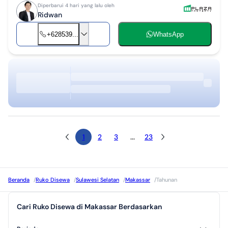
Diperbarui 4 hari yang lalu oleh
Ridwan
+628539...
WhatsApp
1
2
3
...
23
Beranda
/
Ruko Disewa
/
Sulawesi Selatan
/
Makassar
/
Tahunan
Cari Ruko Disewa di Makassar Berdasarkan