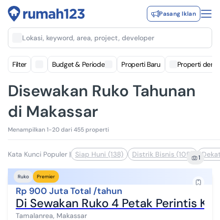
Pasang Iklan
Lokasi, keyword, area, project, developer
Filter
Budget & Periode
Properti Baru
Properti deng
Disewakan Ruko Tahunan
di Makassar
Menampilkan 1-20 dari 455 properti
Kata Kunci Populer
|
Siap Huni (138)
Distrik Bisnis (105)
Dekat
1
Ruko
Premier
Rp 900 Juta Total /tahun
Di Sewakan Ruko 4 Petak Perintis K
Tamalanrea, Makassar