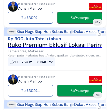
Diperbarui 2 hari yang lalu oleh
Adnan Mambo
+628229...
WhatsApp
7
Bisa Nego
Siap Huni
Bebas Banjir
Dekat Akses Transp
Ruko
Rp 900 Juta Total /tahun
Ruko Premium Eklusif Lokasi Perint
Tamalanrea, Makassar
Kesempatan terbatas buat Anda dapatkan ruko strategis dengan
return investasi tinggi di Tamalanrea, Makassar. Ruko ini
3
LT
:
1260 m²
LB
:
1840 m²
menawarkan kelengkapan fasi...
Diperbarui 2 hari yang lalu oleh
Adnan Mambo
+628229...
WhatsApp
1
Bisa Nego
Siap Huni
Bebas Banjir
Dekat Akses Transp
Ruko