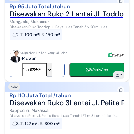
Rp 95 Juta Total /tahun
Disewakan Ruko 2 Lantai Jl. Toddopul
Manggala, Makassar
Disewakan Ruko Toddopuli Raya Luas Tanah 5 x 20 m Luas
Bangunan 5 x 15± m 2 Lantai Kamar Mandi 2 Listrik 2200 Watt Sumur
2
LT
:
100 m²
LB
:
150 m²
Bor SHM Harga 95 Juta P...
Diperbarui 2 hari yang lalu oleh
Ridwan
+628539...
WhatsApp
2
Ruko
Rp 110 Juta Total /tahun
Disewakan Ruko 3Lantai Jl. Pelita Ra
Rappocini, Makassar
Disewakan Ruko Jl. Pelita Raya Luas Tanah 127 m 3 Lantai Listrik
3600watt Air Sumur bor Harga sewa 110 Juta Pertahun
3
LT
:
127 m²
LB
:
300 m²