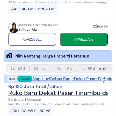
4½ lantai ada lift ruko loss 4 petak min 5 tahun sewa lokasi strategis
4
LT
:
460 m²
LB
:
2070 m²
Diperbarui 5 hari yang lalu oleh
felicya Alwi
+628565...
WhatsApp
Pilih Rentang Harga Properti Pertahun
12 - 24 jt
24 - 36 jt
36 - 48 jt
48 - 60 jt
60 - 72 
15
Siap Huni
Bebas Banjir
Dekat Pusat Perbelan
Ruko
Featured
Rp 120 Juta Total /tahun
Ruko Baru Dekat Pasar Tinumbu dan 
Bontoala, Makassar
Ruko Baru Dekat Pasar Tinumbu dan Dekat Jalan Bandang For rent
di wilayah yang dekat pasar dan jl Bandang. Dengan spesifikasinya
3
LT
:
80 m²
LB
:
180 m²
adalah sebagai be...