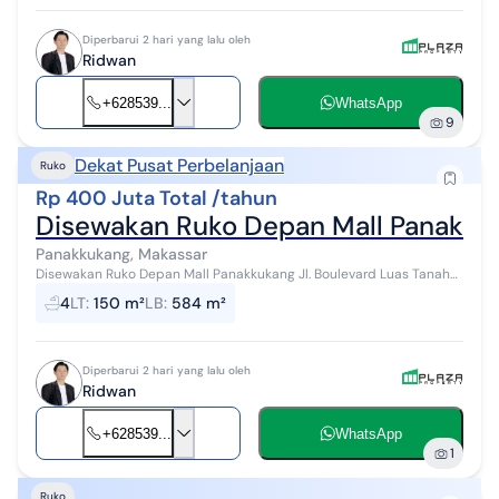
Diperbarui 2 hari yang lalu oleh
Ridwan
+628539...
WhatsApp
9
Dekat Pusat Perbelanjaan
Ruko
Rp 400 Juta Total /tahun
Disewakan Ruko Depan Mall Panakkuk
Panakkukang, Makassar
Disewakan Ruko Depan Mall Panakkukang Jl. Boulevard Luas Tanah
7,5 x 20 m Luas Bangunan 7,3 x 20 m 4 Lantai Kamar Mandi 4 Listrik
4
LT
:
150 m²
LB
:
584 m²
4400 watt Air Pd...
Diperbarui 2 hari yang lalu oleh
Ridwan
+628539...
WhatsApp
1
Ruko