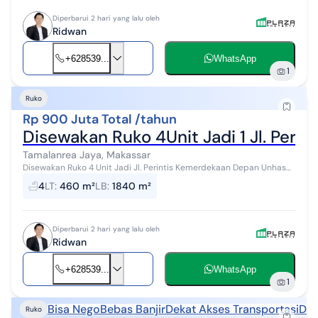
Diperbarui 2 hari yang lalu oleh
Ridwan
+628539...
WhatsApp
1
Ruko
Rp 900 Juta Total /tahun
Disewakan Ruko 4Unit Jadi 1 Jl. Perint
Tamalanrea Jaya, Makassar
Disewakan Ruko 4 Unit Jadi Jl. Perintis Kemerdekaan Depan Unhas
Ukuran 20 x 23 m 4½ Lantai Ada Lift Harga Sewa 900 Juta Pertahun
4
LT
:
460 m²
LB
:
1840 m²
Diperbarui 2 hari yang lalu oleh
Ridwan
+628539...
WhatsApp
1
Bisa Nego
Bebas Banjir
Dekat Akses Transportasi
Dek
Ruko