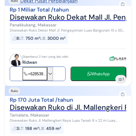
Dekat Pusat Perbelanjaan
Ruko
Rp 1 Miliar Total /tahun
Disewakan Ruko Dekat Mall Jl. Peng
Panakkukang, Makassar
Disewakan Ruko Dekat Mall Jl. Pengayoman Luas Bangunan 15 x 50
m Lebar Belakang 20 m 4 Lantai Harga Sewa 1 Milyar Pertahun Nego
8
LT
:
750 m²
LB
:
3000 m²
Diperbarui 2 hari yang lalu oleh
Ridwan
+628539...
WhatsApp
1
Ruko
Rp 170 Juta Total /tahun
Disewakan Ruko di Jl. Mallengkeri R
Tamalate, Makassar
Disewakan Ruko Jl. Mallengkeri Raya Luas Tanah 9 x 22 m Luas
Bangunan 9 x 17 m 3 Lantai Kamar Mandi 6 Listrik 2.200 Watt Air
3
LT
:
198 m²
LB
:
459 m²
Sumur Bor SHM Harga...