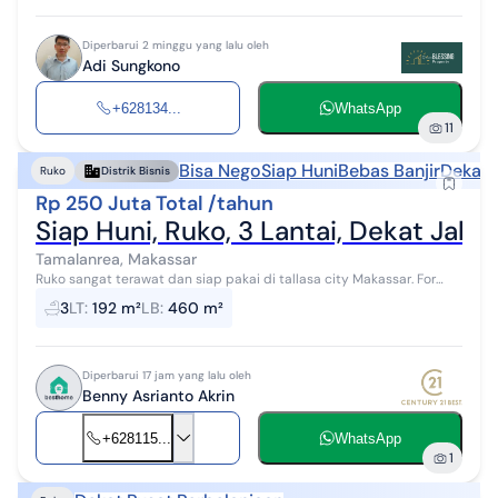
Diperbarui 2 minggu yang lalu oleh
Adi Sungkono
+628134...
WhatsApp
11
Bisa Nego
Siap Huni
Bebas Banjir
Dekat 
Ruko
Distrik Bisnis
Rp 250 Juta Total /tahun
Siap Huni, Ruko, 3 Lantai, Dekat Jal
Tamalanrea, Makassar
Ruko sangat terawat dan siap pakai di tallasa city Makassar. For
rent di kawasan ramai. Dengan spesifikasinya adalah sebagai
3
LT
:
192 m²
LB
:
460 m²
berikut: - Kamar Ma...
Diperbarui 17 jam yang lalu oleh
Benny Asrianto Akrin
+628115...
WhatsApp
1