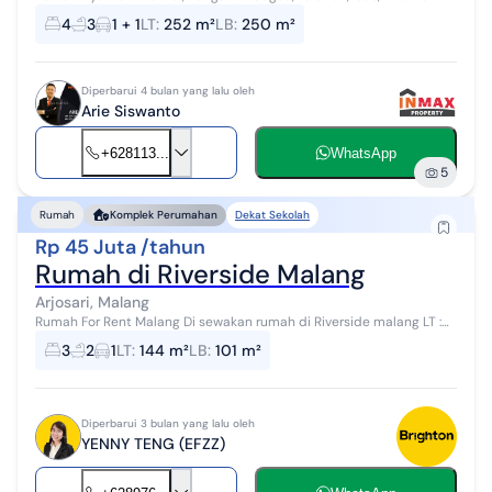
tidur, 3 Kamar mandi, Kamar tidur dan Kamar mandi pembantu, ada
4
3
1 + 1
LT
:
252 m²
LB
:
250 m²
garasi dan carport, H...
Diperbarui 4 bulan yang lalu oleh
Arie Siswanto
+628113...
WhatsApp
5
Dekat Sekolah
Rumah
Komplek Perumahan
Rp 45 Juta /tahun
Rumah di Riverside Malang
Arjosari, Malang
Rumah For Rent Malang Di sewakan rumah di Riverside malang LT :
144m LB : 101m KT : 2 KM : 1 - ada kamar mandi 1 & kamar tidur Art di
3
2
1
LT
:
144 m²
LB
:
101 m²
atas ...
Diperbarui 3 bulan yang lalu oleh
YENNY TENG (EFZZ)