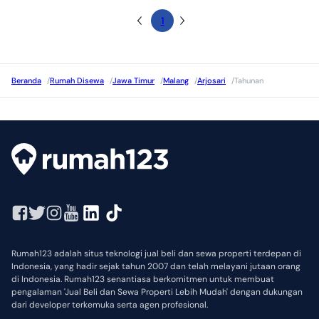
1
Beranda
/
Rumah Disewa
/
Jawa Timur
/
Malang
/
Arjosari
/
Tahunan
Rumah123 adalah situs teknologi jual beli dan sewa properti terdepan di
Indonesia, yang hadir sejak tahun 2007 dan telah melayani jutaan orang
di Indonesia. Rumah123 senantiasa berkomitmen untuk membuat
pengalaman 'Jual Beli dan Sewa Properti Lebih Mudah' dengan dukungan
dari developer terkemuka serta agen profesional.