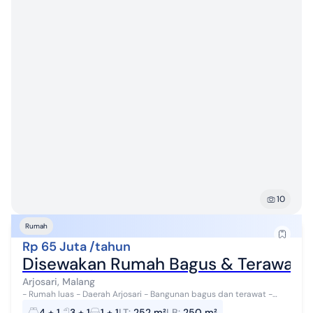
10
Rumah
Rp 65 Juta /tahun
Disewakan Rumah Bagus & Terawat 2 
Arjosari, Malang
- Rumah luas - Daerah Arjosari - Bangunan bagus dan terawat -
Hunian asri - Lingkungan aman - Row jalan lebar - Dekat fasilitas
4 + 1
3 + 1
1 + 1
LT
:
252 m²
LB
:
250 m²