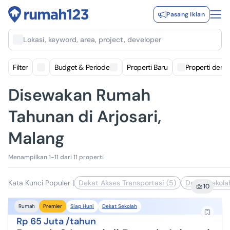
Pasang Iklan
Lokasi, keyword, area, project, developer
Filter
Budget & Periode
Properti Baru
Properti deng
Disewakan Rumah
Tahunan di Arjosari,
Malang
Menampilkan 1-11 dari 11 properti
Kata Kunci Populer
|
Dekat Akses Transportasi (5)
Dekat Sekola
10
Siap Huni
Dekat Sekolah
Rumah
Premier
Rp 65 Juta /tahun