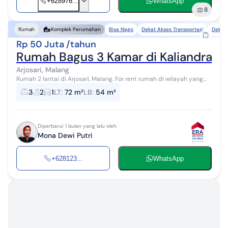
+628976...
WhatsApp
8
Bisa Nego
Dekat Akses Transportasi
Dekat 
Rumah
Komplek Perumahan
Rp 50 Juta /tahun
Rumah Bagus 3 Kamar di Kaliandra Res
Arjosari, Malang
Rumah 2 lantai di Arjosari, Malang. For rent rumah di wilayah yang
asri dengan pemandangan pegunungan. Properti 2 lantai bergaya
3
2
1
LT
:
72 m²
LB
:
54 m²
modern glass hous...
Diperbarui 1 bulan yang lalu oleh
Mona Dewi Putri
+628123...
WhatsApp