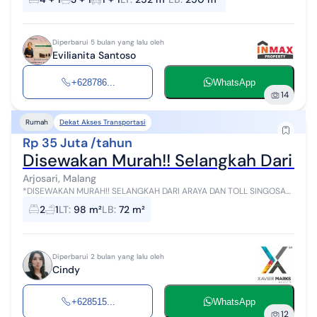
umum Info lebih la...
Diperbarui 5 bulan yang lalu oleh
Evilianita Santoso
+628786...
WhatsApp
14
Dekat Akses Transportasi
Rumah
Rp 35 Juta /tahun
Disewakan Murah!! Selangkah Dari Ara
Arjosari, Malang
*DISEWAKAN MURAH!! SELANGKAH DARI ARAYA DAN TOLL SINGOSARI
MALANG!!* Disewakan fully furnish rumah teluk bayur malang
2
1
LT
:
98 m²
LB
:
72 m²
Kelengkapan Furnish: - ka...
Diperbarui 2 bulan yang lalu oleh
Cindy
+628515...
WhatsApp
12