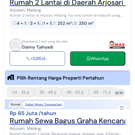
Rumah 2 Lantai di Daerah Arjosari M
Arjosari, Malang
Rumah 2 lantai di Arjosari, Malang. For rent rumah di wilayah yang
nyaman. Properti 2 lantai ini berada di lingkungan yang mudah
4 + 1
3 + 1
1 + 1
LT
:
252 m²
LB
:
250 m²
dijangkau. Rinci...
Diperbarui 3 hari yang lalu oleh
Danny Tjahyadi
+628516...
WhatsApp
Pilih Rentang Harga Properti Pertahun
24 - 36 jt
36 - 48 jt
48 - 60 jt
60 - 72 jt
10
Dekat Akses Transportasi
Rumah
Rp 65 Juta /tahun
Rumah Sewa Bagus Graha Kencana 4 K
Arjosari, Malang
Rumah Nyaman 2 lantai, Bangunan bagua, terawat, luas, 4 Kamar