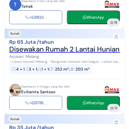
Diperbarui 3 hari yang lalu oleh
T
Tetiek
+628810...
WhatsApp
16
Rumah
Rp 65 Juta /tahun
Disewakan Rumah 2 Lantai Hunian Ter
Arjosari, Malang
- Lokasi Arjosari Malang - Bangunan terawat dan bagus - Lahan luas
- Lingkungan aman - Ada halaman belakang - Dekat fasilitas umum
4 + 1
3 + 1
1 + 1
LT
:
252 m²
LB
:
250 m²
Info lebih lanj...
Diperbarui 2 minggu yang lalu oleh
Evilianita Santoso
+628786...
WhatsApp
12
Rumah
Rp 35 Juta /tahun