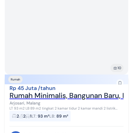
10
Rumah
Rp 45 Juta /tahun
Rumah Minimalis, Bangunan Baru, Lok
Arjosari, Malang
LT 93 m2 LB 89 m2 tingkat 2 kamar tidur 2 kamar mandi 2 listrik
2200 air PDAM garasi 1 hadap timur SHM (roy)
2
2
1
LT
:
93 m²
LB
:
89 m²