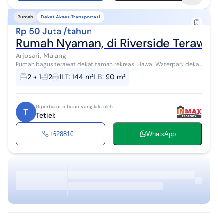
Dekat Akses Transportasi
Rumah
Rp 50 Juta /tahun
Rumah Nyaman, di Riverside Terawat
Arjosari, Malang
Rumah bagus terawat dekat taman rekreasi Hawai Waterpark dekat
jalan poros Surabaya - Malang dekat terminal Arjosari ada halaman
2 + 1
2
1
LT
:
144 m²
LB
:
90 m²
belakang selain di...
Diperbarui 5 bulan yang lalu oleh
T
Tetiek
+628810...
WhatsApp