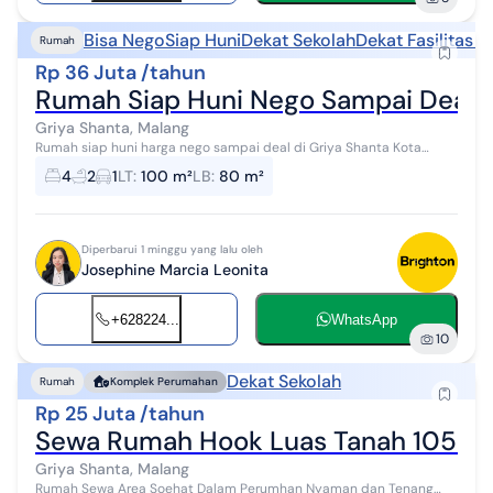
Bisa Nego
Siap Huni
Dekat Sekolah
Dekat Fasilitas 
Rumah
Rp 36 Juta /tahun
Rumah Siap Huni Nego Sampai Deal d
Griya Shanta, Malang
Rumah siap huni harga nego sampai deal di Griya Shanta Kota
Malang lokasi strategis dekat dengan berbagai fasilitas umum
4
2
1
LT
:
100 m²
LB
:
80 m²
seperti pusat perbelanjaan...
Diperbarui 1 minggu yang lalu oleh
Josephine Marcia Leonita
+628224...
WhatsApp
10
Dekat Sekolah
Rumah
Komplek Perumahan
Rp 25 Juta /tahun
Sewa Rumah Hook Luas Tanah 105 M2 
Griya Shanta, Malang
Rumah Sewa Area Soehat Dalam Perumhan Nyaman dan Tenang