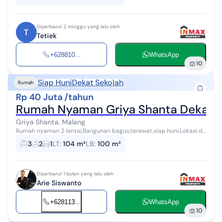
Diperbarui 2 minggu yang lalu oleh
T
Tetiek
+628810...
WhatsApp
10
Siap Huni
Dekat Sekolah
Rumah
Rp 40 Juta /tahun
Rumah Nyaman Griya Shanta Dekat R
Griya Shanta, Malang
Rumah nyaman 2 lantai,Bangunan bagus,terawat,siap huni.Lokasi di
Perumahan Griya Shanta,Lowokwaru Malang.Dekat Kampus
3
2
1
LT
:
104 m²
LB
:
100 m²
UNIBRAW,POLINEMA,Pusat kuline...
Diperbarui 1 bulan yang lalu oleh
Arie Siswanto
+628113...
WhatsApp
10