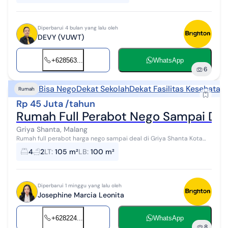
Diperbarui 4 bulan yang lalu oleh
DEVY (VUWT)
+628563...
WhatsApp
6
Bisa Nego
Dekat Sekolah
Dekat Fasilitas Kesehatan
Rumah
Rp 45 Juta /tahun
Rumah Full Perabot Nego Sampai Deal
Griya Shanta, Malang
Rumah full perabot harga nego sampai deal di Griya Shanta Kota
Malang lokasi strategis dekat dengan berbagai fasilitas umum
4
2
LT
:
105 m²
LB
:
100 m²
seperti pusat perbelanj...
Diperbarui 1 minggu yang lalu oleh
Josephine Marcia Leonita
+628224...
WhatsApp
8