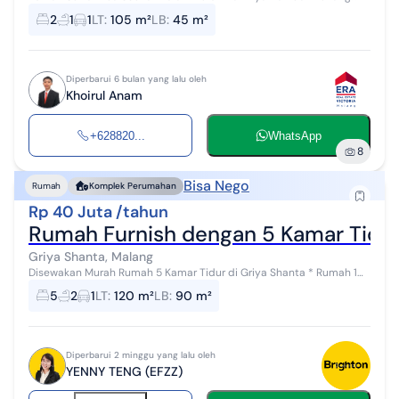
Posisi HOOK Malang Dekat Kuliner Suhat, Kampus UB, Polinema, ASIA
2
1
1
LT
:
105 m²
LB
:
45 m²
Cocok untuk Mahasiswa ata...
Diperbarui 6 bulan yang lalu oleh
Khoirul Anam
+628820...
WhatsApp
8
Bisa Nego
Rumah
Komplek Perumahan
Rp 40 Juta /tahun
Rumah Furnish dengan 5 Kamar Tidur 
Griya Shanta, Malang
Disewakan Murah Rumah 5 Kamar Tidur di Griya Shanta * Rumah 1
Lantai Posisi Hook * Furnish seperti di foto, setiap Kamar Tidur
5
2
1
LT
:
120 m²
LB
:
90 m²
sudah ada Bed * Kea...
Diperbarui 2 minggu yang lalu oleh
YENNY TENG (EFZZ)