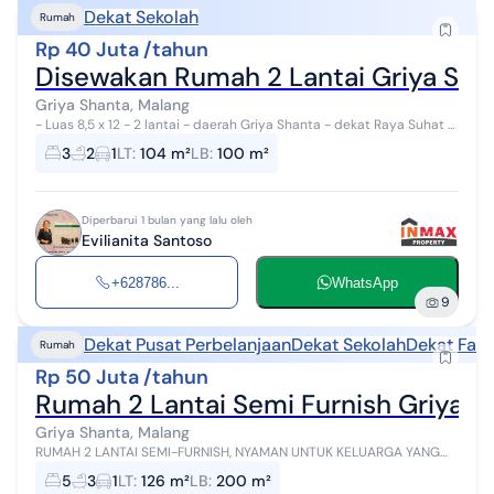
Dekat Sekolah
Rumah
Rp 40 Juta /tahun
Disewakan Rumah 2 Lantai Griya Sha
Griya Shanta, Malang
- Luas 8,5 x 12 - 2 lantai - daerah Griya Shanta - dekat Raya Suhat -
Bangunan terawat - Dekat UB & Polinema Info lebih lanjut, hubungi:
3
2
1
LT
:
104 m²
LB
:
100 m²
Evi INMAX...
Diperbarui 1 bulan yang lalu oleh
Evilianita Santoso
+628786...
WhatsApp
9
Dekat Pusat Perbelanjaan
Dekat Sekolah
Dekat Fasi
Rumah
Rp 50 Juta /tahun
Rumah 2 Lantai Semi Furnish Griya S
Griya Shanta, Malang
RUMAH 2 LANTAI SEMI-FURNISH, NYAMAN UNTUK KELUARGA YANG
MENGINGINKAN Sewa Rumah GRIYASHANTA - Malang LT 126 LB 200
5
3
1
LT
:
126 m²
LB
:
200 m²
KT 5 KM 3 Dimensi 14 x 14 List...