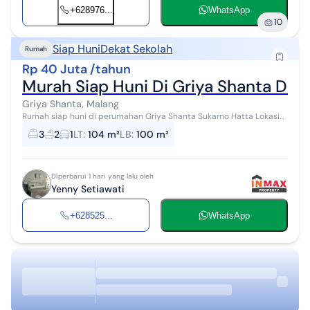
+628976...
WhatsApp
10
Siap Huni
Dekat Sekolah
Rumah
Rp 40 Juta /tahun
Murah Siap Huni Di Griya Shanta Dek
Griya Shanta, Malang
Rumah siap huni di perumahan Griya Shanta Sukarno Hatta Lokasi
dekat dengan Universitas Brawijaya, Poltek, kampus ASIA dan
3
2
1
LT
:
104 m²
LB
:
100 m²
berbagai fasilitas umum ...
Diperbarui 1 hari yang lalu oleh
Yenny Setiawati
+628525...
WhatsApp