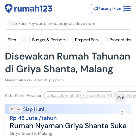
Pasang Iklan
Lokasi, keyword, area, project, developer
Filter
Budget & Periode
Properti Baru
Properti deng
Disewakan Rumah Tahunan
di Griya Shanta, Malang
Menampilkan 1-10 dari 10 properti
Kata Kunci Populer
|
Dekat Sekolah (8)
Siap Huni (4)
Bisa Nego
9
Siap Huni
Rumah
Rp 45 Juta /tahun
Rumah Nyaman Griya Shanta Sukarno
Griya Shanta, Malang