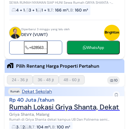
SEWA RUMAH NYAMAN SIAP HUNI Sewa Rumah GRIYA SHANTA -
Malang LT 166 LB 160 KT 3+1 KM 2+1 Listrik 2200 Rp 45.000.000 SHM
4 + 1
3 + 1
1 + 1
LT
:
166 m²
LB
:
160 m²
Hadap Barat Disewakan ru...
Diperbarui 3 minggu yang lalu oleh
DEVY (VUWT)
+628563...
WhatsApp
Pilih Rentang Harga Properti Pertahun
24 - 36 jt
36 - 48 jt
48 - 60 jt
10
Dekat Sekolah
Rumah
Rp 40 Juta /tahun
Rumah Lokasi Griya Shanta, Dekat K
Griya Shanta, Malang
Rumah di Griya Shanta dekat kampus UB Dan Polinema semi
furnushed bangunan terawat hunian asri dan tenang (ind)
3
2
1
LT
:
104 m²
LB
:
100 m²