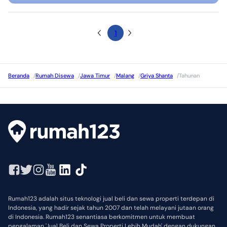
1
Beranda
/
Rumah Disewa
/
Jawa Timur
/
Malang
/
Griya Shanta
/
Tahunan
Rumah123 adalah situs teknologi jual beli dan sewa properti terdepan di
Indonesia, yang hadir sejak tahun 2007 dan telah melayani jutaan orang
di Indonesia. Rumah123 senantiasa berkomitmen untuk membuat
pengalaman 'Jual Beli dan Sewa Properti Lebih Mudah' dengan dukungan