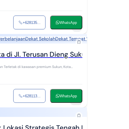
+628135...
WhatsApp
7
Perbelanjaan
Dekat Sekolah
Dekat Tempat Wisata
 di Jl. Terusan Dieng Sukun Kota Malan
Kota
+628113...
WhatsApp
10
 Lokasi Strategis Tengah Kota