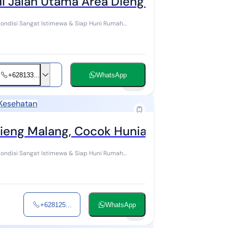
i Jalan Utama Area Dieng Malang
isi Sangat Istimewa & Siap Huni Rumah
+628133...
WhatsApp
36
 Kesehatan
ieng Malang, Cocok Hunian atau Kantor
isi Sangat Istimewa & Siap Huni Rumah
+628125...
WhatsApp
9