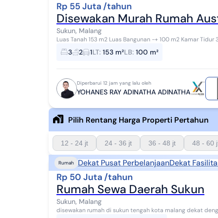
Rp 55 Juta /tahun
Disewakan Murah Rumah Austi
Sukun, Malang
Luas Tanah 153 m2 Luas Bangunan -+ 100 m2 Kamar Tidur 3 Kamar Mandi 1+1 Pdam 2200 w Carport Shm
Harga sewa : 55 Jt / thn Ada deposit Dekat pusat...
3
2
1
LT
:
153 m²
LB
:
100 m²
Diperbarui 12 jam yang lalu oleh
YOHANES RAY ADINATHA ADINATHA
Pilih Rentang Harga Properti Pertahun
12 - 24 jt
24 - 36 jt
36 - 48 jt
48 - 60 j
Dekat Pusat Perbelanjaan
Dekat Fasilit
Rumah
Rp 50 Juta /tahun
Rumah Sewa Daerah Sukun
Sukun, Malang
disewakan rumah di sukun tengah kota malang dekat deng