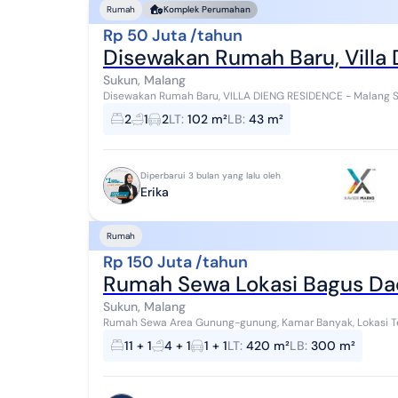
Rumah
Komplek Perumahan
Rp 50 Juta /tahun
Disewakan Rumah Baru, Villa
Sukun, Malang
Disewakan Rumah Baru, VILLA DIENG RESIDENCE - Malang Spesifikasi: - luas tanah: 102 m² - luas bangunan: 43
m² - 1 Lantai - kamar tidur: 2 - kama...
2
1
2
LT
:
102 m²
LB
:
43 m²
Diperbarui 3 bulan yang lalu oleh
Erika
Rumah
Rp 150 Juta /tahun
Rumah Sewa Lokasi Bagus Da
Sukun, Malang
Rumah Sewa Area Gunung-gunung, Kamar Banyak, Lokasi Te
Cocok untuk Rumah, Kantor, Distributor, Kost-ko...
11 + 1
4 + 1
1 + 1
LT
:
420 m²
LB
:
300 m²