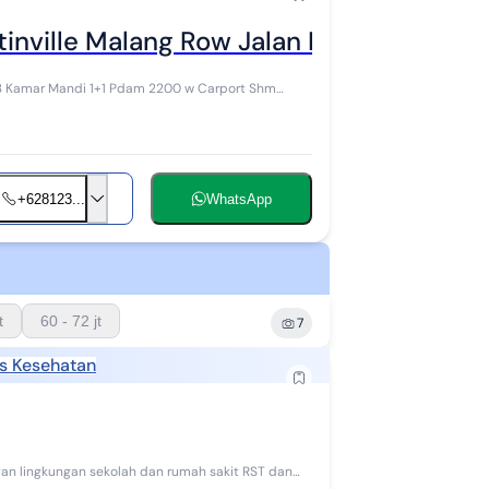
nville Malang Row Jalan Lebar (Sny)
+628123...
WhatsApp
t
60 - 72 jt
7
as Kesehatan
an lingkungan sekolah dan rumah sakit RST dan