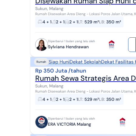
Disewakan Rumah Siap Huni d
Sukun, Malang
Rumah Disewakan Area Dieng - Lokasi Poros Jalan Utama, Kond
disewakan di kawasan Dieng, Malang dengan lokasi ...
4 + 1
2 + 1
2 + 1
LT
:
529 m²
LB
:
350 m²
Diperbarui 1 bulan yang lalu oleh
Sylviana Hendrawan
Siap Huni
Dekat Sekolah
Dekat Fasilitas
Rumah
Rp 350 Juta /tahun
Rumah Sewa Strategis Area D
Sukun, Malang
Rumah Disewakan Area Dieng - Lokasi Poros Jalan Utama, Kond
disewakan di kawasan Dieng, Malang dengan lokasi ...
4 + 1
2 + 1
2 + 1
LT
:
529 m²
LB
:
350 m²
Diperbarui 1 bulan yang lalu oleh
ERA VICTORIA Malang