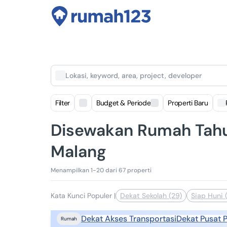
Lokasi, keyword, area, project, developer
Filter
Budget & Periode
Properti Baru
Disewakan Rumah Tahu
Malang
Menampilkan 1-20 dari 67 properti
Kata Kunci Populer
|
Dekat Sekolah (29)
Siap Huni 
Dekat Akses Transportasi
Dekat Pusat 
Rumah