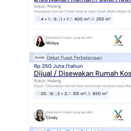
Sukun, Malang
Disewakan Rumah Posisi Hook di Jalan Buah-Buah, Klojen Kota Malang - 1 menit ke poros J
Malang - lokasi strategis cocok dijadikan...
4 + 1
3
1 + 1
LT
:
400 m²
LB
:
250 m²
Diperbarui 2 bulan yang lalu oleh
Widya
Dekat Pusat Perbelanjaan
Rumah
Rp 250 Juta /tahun
Dijual / Disewakan Rumah Ko
Sukun, Malang
Dijual / Disewakan Rumah Kost area buah-buahan kota Malang Luas Tanah 315m Luas bangunan 
Bangunan kokoh 3 lantai Kamar Tidur 20 Kamar Mand...
20
8
2 + 2
LT
:
315 m²
LB
:
850 m²
Diperbarui 4 bulan yang lalu oleh
Cindy