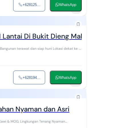
+628125...
WhatsApp
5
Lantai Di Bukit Dieng Malang
+628194...
WhatsApp
13
ahan Nyaman dan Asri
 Kawi & MOG, Lingkungan Tenang Nyaman
M...