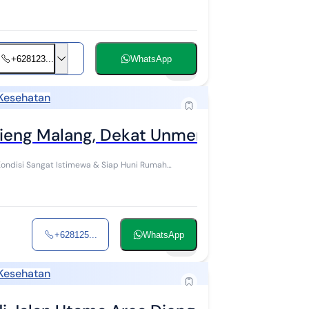
+628123...
WhatsApp
36
 Kesehatan
eng Malang, Dekat Unmer dan Ub Kamp
isi Sangat Istimewa & Siap Huni Rumah
+628125...
WhatsApp
36
 Kesehatan