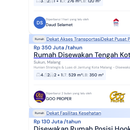
3
2
1 + 1
LT
:
276 m²
LB
:
120 m²
Diperbarui 1 hari yang lalu oleh
DS
Daud Selamet
Dekat Akses Transportasi
Dekat Pusat 
Rumah
Rp 350 Juta /tahun
Rumah Disewakan Tengah Kota
Sukun, Malang
Hunian Strategis & Luas di Jantung Kota Malang - Disewakan Terletak di kawasan premium Sukun, 
Malang, properti satu lantai ini menawarkan ken...
4
2
2 + 1
LT
:
529 m²
LB
:
350 m²
Diperbarui 2 bulan yang lalu oleh
GOO PROPER
Dekat Fasilitas Kesehatan
Rumah
Rp 130 Juta /tahun
Disewakan Rumah Posisi Hook