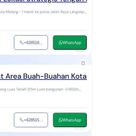
alan Raya Langsep
+628518...
WhatsApp
12
st Area Buah-Buahan Kota Malang
-/+850m
+628515...
WhatsApp
28