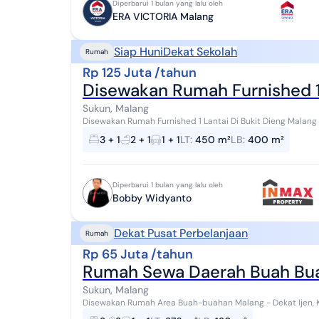
Diperbarui 1 bulan yang lalu oleh
ERA VICTORIA Malang
Siap Huni
Dekat Sekolah
Rumah
Rp 125 Juta /tahun
Disewakan Rumah Furnished 1 
Sukun, Malang
Disewakan Rumah Furnished 1 Lantai Di Bukit Dieng Malang Bangunan terawat dan siap huni Lokasi dekat ke : -
kampus unmer - sekolah internasional ...
3 + 1
2 + 1
1 + 1
LT
:
450 m²
LB
:
400 m²
Diperbarui 1 bulan yang lalu oleh
Bobby Widyanto
Dekat Pusat Perbelanjaan
Rumah
Rp 65 Juta /tahun
Rumah Sewa Daerah Buah Bu
Sukun, Malang
Disewakan Rumah Area Buah-buahan Malang - Dekat Ijen,
Kesempatan sewa rumah di kawasan strategis tengah Kota 