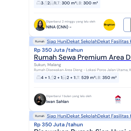
RKZ lingkungan aman dan tenang sewa minimal 2 t...
3
2
1
LT
:
300 m²
LB
:
300 m²
Diperbarui 2 minggu yang lalu oleh
NINA (CNN) -
Siap Huni
Dekat Sekolah
Dekat Fasilitas
Rumah
Rp 350 Juta /tahun
Rumah Sewa Premium Area Di
Sukun, Malang
Rumah Disewakan Area Dieng - Lokasi Poros Jalan Utama, Kond
disewakan di kawasan Dieng, Malang dengan lokasi ...
4 + 1
2 + 1
2 + 1
LT
:
529 m²
LB
:
350 m²
Diperbarui 1 bulan yang lalu oleh
Iwan Sahlan
Siap Huni
Dekat Sekolah
Dekat Fasilitas
Rumah
Rp 350 Juta /tahun