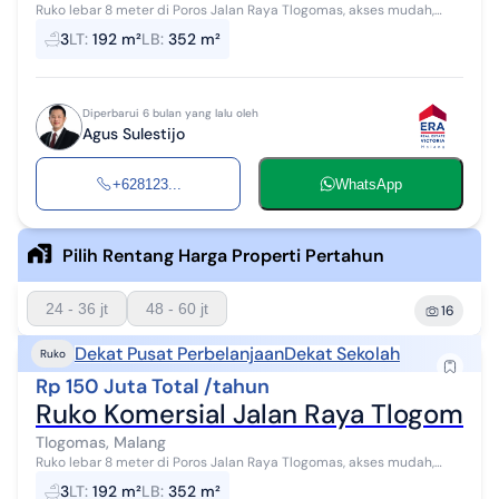
Ruko lebar 8 meter di Poros Jalan Raya Tlogomas, akses mudah,
jalan ramai, potensi pelanggan besar, cocok untuk segala usaha. > 2
3
LT
:
192 m²
LB
:
352 m²
Menit ke Aparte...
Diperbarui 6 bulan yang lalu oleh
Agus Sulestijo
+628123...
WhatsApp
Pilih Rentang Harga Properti Pertahun
24 - 36 jt
48 - 60 jt
16
Dekat Pusat Perbelanjaan
Dekat Sekolah
Ruko
Rp 150 Juta Total /tahun
Ruko Komersial Jalan Raya Tlogoma
Tlogomas, Malang
Ruko lebar 8 meter di Poros Jalan Raya Tlogomas, akses mudah,
jalan ramai, potensi pelanggan besar, cocok untuk segala usaha. > 2
3
LT
:
192 m²
LB
:
352 m²
Menit ke Aparte...