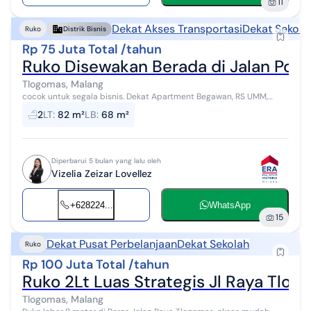
11
Dekat Akses Transportasi
Dekat Sekola
Ruko
Distrik Bisnis
Rp 75 Juta Total /tahun
Ruko Disewakan Berada di Jalan Poro
Tlogomas, Malang
cocok untuk segala bisnis. Dekat Apartment Begawan, RS UMM,
Kampus UMM, Terminal Landungsari Spesifikasi : Legalitas : SHM
2
LT
:
82 m²
LB
:
68 m²
Luas tanah : 82 m2 Dime...
Diperbarui 5 bulan yang lalu oleh
Vizelia Zeizar Lovellez
+628224...
WhatsApp
15
Dekat Pusat Perbelanjaan
Dekat Sekolah
Ruko
Rp 100 Juta Total /tahun
Ruko 2Lt Luas Strategis Jl Raya Tlog
Tlogomas, Malang