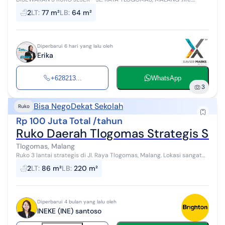
Lokasi strategis di Jl. Raya Tlogomas, cocok untuk berbagai
2
LT
:
77 m²
LB
:
64 m²
kebutuhan usaha seperti kant...
Diperbarui 6 hari yang lalu oleh
Erika
+628213...
WhatsApp
3
Bisa Nego
Dekat Sekolah
Ruko
Rp 100 Juta Total /tahun
Ruko Daerah Tlogomas Strategis Seb
Tlogomas, Malang
Ruko 3 lantai strategis di Jl. Raya Tlogomas, Malang. Lokasi sangat
menguntungkan untuk usaha, tepat di sebelah jalan raya dan dekat
2
LT
:
86 m²
LB
:
220 m²
kawasan UNISMA...
Diperbarui 4 bulan yang lalu oleh
INEKE (INE) santoso