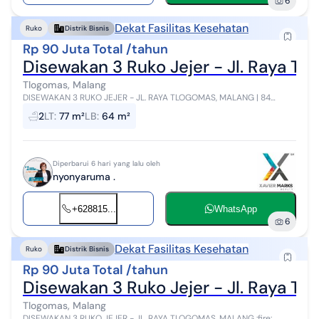
6
Dekat Fasilitas Kesehatan
Ruko
Distrik Bisnis
Rp 90 Juta Total /tahun
Disewakan 3 Ruko Jejer - Jl. Raya Tl
Tlogomas, Malang
DISEWAKAN 3 RUKO JEJER - JL. RAYA TLOGOMAS, MALANG | 84
Lokasi strategis di Jl. Raya Tlogomas, cocok untuk berbagai
2
LT
:
77 m²
LB
:
64 m²
kebutuhan usaha seperti kantor...
Diperbarui 6 hari yang lalu oleh
nyonyaruma .
+628815...
WhatsApp
6
Dekat Fasilitas Kesehatan
Ruko
Distrik Bisnis
Rp 90 Juta Total /tahun
Disewakan 3 Ruko Jejer - Jl. Raya Tl
Tlogomas, Malang
DISEWAKAN 3 RUKO JEJER - JL. RAYA TLOGOMAS, MALANG :fire: