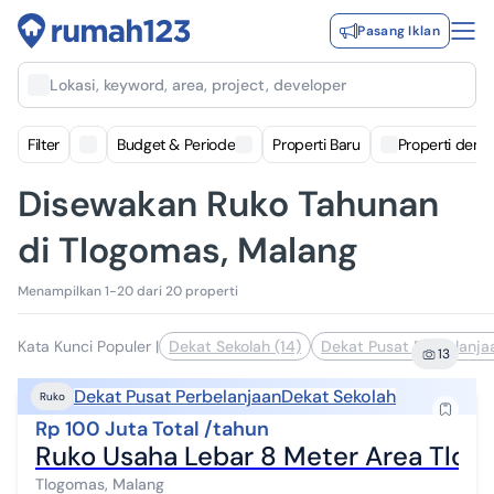
Pasang Iklan
Lokasi, keyword, area, project, developer
Filter
Budget & Periode
Properti Baru
Properti deng
Disewakan Ruko Tahunan
di Tlogomas, Malang
Menampilkan 1-20 dari 20 properti
Kata Kunci Populer
|
Dekat Sekolah (14)
Dekat Pusat Perbelanjaa
13
Dekat Pusat Perbelanjaan
Dekat Sekolah
Ruko
Rp 100 Juta Total /tahun
Ruko Usaha Lebar 8 Meter Area Tlog
Tlogomas, Malang