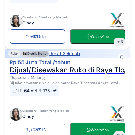
Diperbarui 5 hari yang lalu oleh
Cindy
+628515...
WhatsApp
5
Dekat Sekolah
Ruko
Distrik Bisnis
Rp 55 Juta Total /tahun
Dijual/Disewakan Ruko di Raya Tlog
Tlogomas, Malang
Dijual/disewakan ruko di jalan poros Raya Tlogomas dekat Hotel
Fave, Malang Spesifikasi Luas tanah : 64 m² (5x12) Luas bangunan :
1
LT
:
64 m²
LB
:
128 m²
128 m² 2.5 Lan...
Diperbarui 1 bulan yang lalu oleh
Cindy
+628515...
WhatsApp