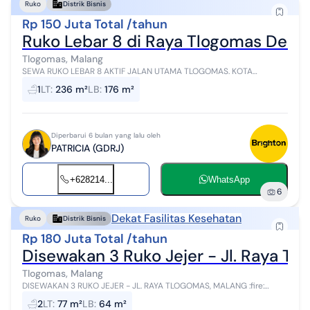
Ruko
Distrik Bisnis
Rp 150 Juta Total /tahun
Ruko Lebar 8 di Raya Tlogomas Deka
Tlogomas, Malang
SEWA RUKO LEBAR 8 AKTIF JALAN UTAMA TLOGOMAS. KOTA
MALANG JL RAYA TLOGOMAS - Malang LT 236 LB 176 KM 1 Dimensi 8
1
LT
:
236 m²
LB
:
176 m²
x 22 Listrik 5500 Rp 150.000.0...
Diperbarui 6 bulan yang lalu oleh
PATRICIA (GDRJ)
+628214...
WhatsApp
6
Dekat Fasilitas Kesehatan
Ruko
Distrik Bisnis
Rp 180 Juta Total /tahun
Disewakan 3 Ruko Jejer - Jl. Raya Tl
Tlogomas, Malang
DISEWAKAN 3 RUKO JEJER - JL. RAYA TLOGOMAS, MALANG :fire:
Lokasi strategis di Jl. Raya Tlogomas, cocok untuk berbagai
2
LT
:
77 m²
LB
:
64 m²
kebutuhan usaha seperti kant...