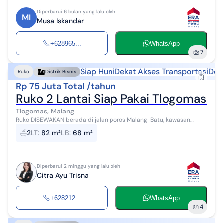
Diperbarui 6 bulan yang lalu oleh
MI
Musa Iskandar
+628965...
WhatsApp
7
Siap Huni
Dekat Akses Transportasi
Dek
Ruko
Distrik Bisnis
Rp 75 Juta Total /tahun
Ruko 2 Lantai Siap Pakai Tlogomas K
Tlogomas, Malang
Ruko DISEWAKAN berada di jalan poros Malang-Batu, kawasan
bisnis Tlogomas, cocok untuk segala bisnis. Dekat Apartment
2
LT
:
82 m²
LB
:
68 m²
Begawan, RS UMM, Kampus UMM, ...
Diperbarui 2 minggu yang lalu oleh
Citra Ayu Trisna
+628212...
WhatsApp
4