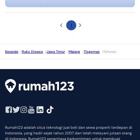
1
Beranda
/
Ruko Disewa
/
Jawa Timur
/
Malang
/
Tlogomas
/
Tahunan
Rumah123 adalah situs teknologi jual beli dan sewa properti terdepan di
Indonesia, yang hadir sejak tahun 2007 dan telah melayani jutaan orang
di Indonesia. Rumah123 senantiasa berkomitmen untuk membuat