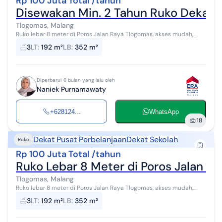
Rp 100 Juta Total /tahun
Disewakan Min. 2 Tahun Ruko Dekat
Tlogomas, Malang
Ruko lebar 8 meter di Poros Jalan Raya Tlogomas, akses mudah,
jalan ramai, potensi pelanggan besar, cocok untuk segala usaha. > 2
3
LT
:
192 m²
LB
:
352 m²
Menit ke Aparte...
Diperbarui 6 bulan yang lalu oleh
Naniek Purnamawaty
+628124...
WhatsApp
18
Dekat Pusat Perbelanjaan
Dekat Sekolah
Ruko
Rp 100 Juta Total /tahun
Ruko Lebar 8 Meter di Poros Jalan R
Tlogomas, Malang
Ruko lebar 8 meter di Poros Jalan Raya Tlogomas, akses mudah,
jalan ramai, potensi pelanggan besar, cocok untuk segala usaha. > 2
3
LT
:
192 m²
LB
:
352 m²
Menit ke Aparte...