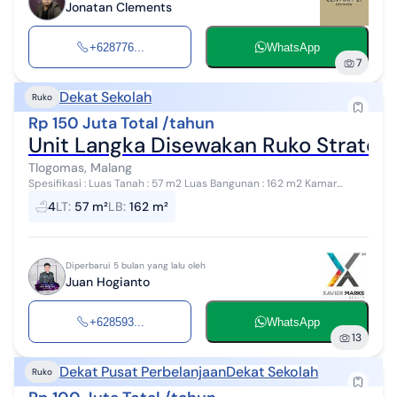
Jonatan Clements
+628776...
WhatsApp
7
Dekat Sekolah
Ruko
Rp 150 Juta Total /tahun
Unit Langka Disewakan Ruko Strateg
Tlogomas, Malang
Spesifikasi : Luas Tanah : 57 m2 Luas Bangunan : 162 m2 Kamar
Mandi : 4 Lantai : 4 Dimensi : 4.5 x 12.5 Legalitas : SHM Air : PDAM
4
LT
:
57 m²
LB
:
162 m²
Listrik : 5500 V...
Diperbarui 5 bulan yang lalu oleh
Juan Hogianto
+628593...
WhatsApp
13
Dekat Pusat Perbelanjaan
Dekat Sekolah
Ruko