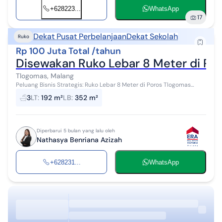
+628223...
WhatsApp
17
Dekat Pusat Perbelanjaan
Dekat Sekolah
Ruko
Rp 100 Juta Total /tahun
Disewakan Ruko Lebar 8 Meter di Po
Tlogomas, Malang
Peluang Bisnis Strategis: Ruko Lebar 8 Meter di Poros Tlogomas
Maksimalkan visibilitas usaha Anda dengan ruko dua lantai di lokasi
3
LT
:
192 m²
LB
:
352 m²
premium jalan r...
Diperbarui 5 bulan yang lalu oleh
Nathasya Benriana Azizah
+628231...
WhatsApp