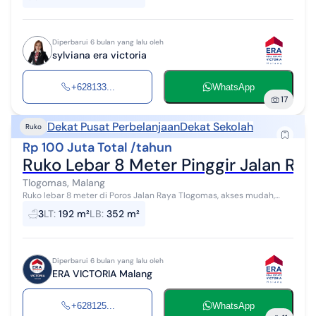
Diperbarui 6 bulan yang lalu oleh
sylviana era victoria
+628133...
WhatsApp
17
Dekat Pusat Perbelanjaan
Dekat Sekolah
Ruko
Rp 100 Juta Total /tahun
Ruko Lebar 8 Meter Pinggir Jalan R
Tlogomas, Malang
Ruko lebar 8 meter di Poros Jalan Raya Tlogomas, akses mudah,
jalan ramai, potensi pelanggan besar, cocok untuk segala usaha. > 2
3
LT
:
192 m²
LB
:
352 m²
Menit ke Aparte...
Diperbarui 6 bulan yang lalu oleh
ERA VICTORIA Malang
+628125...
WhatsApp