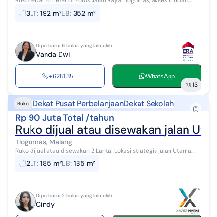
Ruko lebar 8 meter di Poros Jalan Raya Tlogomas, akses mudah,
jalan ramai, potensi pelanggan besar, cocok untuk segala usaha. > 2
3
LT
:
192 m²
LB
:
352 m²
Menit ke Aparte...
Diperbarui 6 bulan yang lalu oleh
Vanda Dwi
+628135...
WhatsApp
13
Dekat Pusat Perbelanjaan
Dekat Sekolah
Ruko
Rp 90 Juta Total /tahun
Tlogomas, Malang
Ruko dijual atau disewakan 2 Lantai Lokasi strategis jalan Utama
Tlogomas Malang ‼️Secepatnya‼️ Spesifikasi Luas Tanah :185M2 Luas
2
LT
:
185 m²
LB
:
185 m²
bang...
Diperbarui 2 bulan yang lalu oleh
Cindy