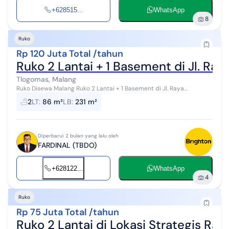
+628515...
WhatsApp
8
Ruko
Rp 120 Juta Total /tahun
Ruko 2 Lantai + 1 Basement di Jl. Ra
Tlogomas, Malang
Ruko Disewa Malang Ruko 2 Lantai + 1 Basement di Jl. Raya
Tlogomas, Tlogomas, Kec. Lowokwaru, Kota Malang Disewakan RUKO
2
LT
:
86 m²
LB
:
231 m²
di samping Hot Ways Tlo...
Diperbarui 2 bulan yang lalu oleh
FARDINAL (TBDO)
+628122...
WhatsApp
4
Ruko
Rp 75 Juta Total /tahun
Ruko 2 Lantai di Lokasi Strategis Ra