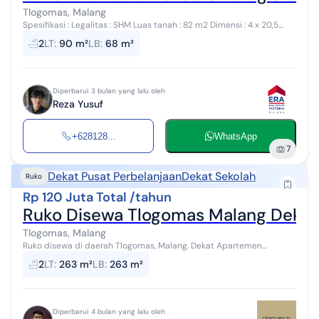
Tlogomas, Malang
Spesifikasi : Legalitas : SHM Luas tanah : 82 m2 Dimensi : 4 x 20,5
Luas Bangunan : 68 m2 Bangunan 2 lantai Kamar mandi : 2 Carport :
2
LT
:
90 m²
LB
:
68 m²
2 Air PDAM + ...
Diperbarui 3 bulan yang lalu oleh
Reza Yusuf
+628128...
WhatsApp
7
Dekat Pusat Perbelanjaan
Dekat Sekolah
Ruko
Rp 120 Juta Total /tahun
Ruko Disewa Tlogomas Malang Deka
Tlogomas, Malang
Ruko disewa di daerah Tlogomas, Malang. Dekat Apartemen
Begawan, Universitas Muhammadiyah Malang (UMM), Universitas
2
LT
:
263 m²
LB
:
263 m²
Islam Malang (Unisma), Universi...
Diperbarui 4 bulan yang lalu oleh