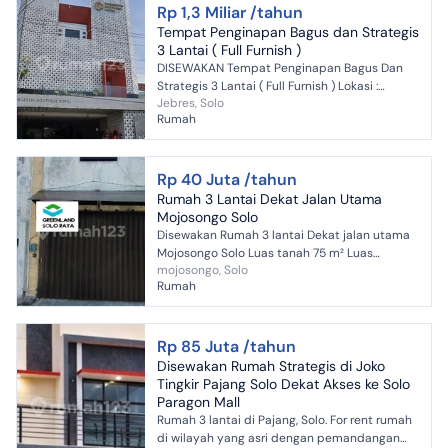
Rp 1,3 Miliar /tahun
Tempat Penginapan Bagus dan Strategis
3 Lantai ( Full Furnish )
DISEWAKAN Tempat Penginapan Bagus Dan
Strategis 3 Lantai ( Full Furnish ) Lokasi :
Jebres, Solo
Jebres, Solo. Spesifikasi : - ⁠SHGB - ⁠Luas tanah
Rumah
498 m² ...
Rp 40 Juta /tahun
Rumah 3 Lantai Dekat Jalan Utama
Mojosongo Solo
Disewakan Rumah 3 lantai Dekat jalan utama
Mojosongo Solo Luas tanah 75 m² Luas
mojosongo, Solo
bangunan 200 m² Lebar depan 5m Hadap
Rumah
Timur Air pdam Listrik...
Rp 85 Juta /tahun
Disewakan Rumah Strategis di Joko
Tingkir Pajang Solo Dekat Akses ke Solo
Paragon Mall
Rumah 3 lantai di Pajang, Solo. For rent rumah
di wilayah yang asri dengan pemandangan