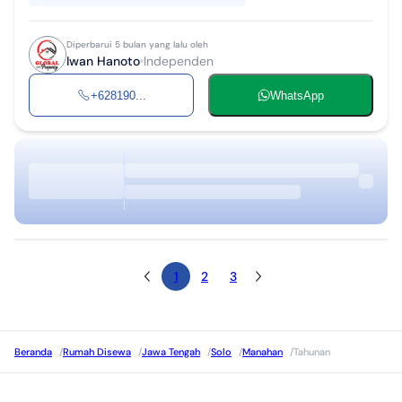
Diperbarui 5 bulan yang lalu oleh
Iwan Hanoto
Independen
+628190...
WhatsApp
1
2
3
Beranda
/
Rumah Disewa
/
Jawa Tengah
/
Solo
/
Manahan
/
Tahunan