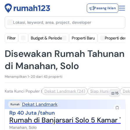
Pasang Iklan
Lokasi, keyword, area, project, developer
Filter
Budget & Periode
Properti Baru
Properti deng
Disewakan Rumah Tahunan
di Manahan, Solo
Menampilkan 1-20 dari 43 properti
Kata Kunci Populer
|
Dekat Landmark (24)
Siap Huni (24)
Dek
15
Dekat Landmark
Rumah
Rp 40 Juta /tahun
Rumah di Banjarsari Solo 5 Kamar Tid
Manahan, Solo