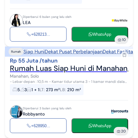
Mandi, Listrik 45...
Diperbarui 6 bulan yang lalu oleh
LEA
+628213...
WhatsApp
10
Siap Huni
Dekat Pusat Perbelanjaan
Dekat Fasilitas
Rumah
Rp 55 Juta /tahun
Rumah Luas Siap Huni di Manahan, S
Manahan, Solo
- Lebar depan : 10,5 m - Kamar tidur utama 3 - 1 kamar mandi dalam
- Kamar tidur pembantu 1 - Kamar tidur driver 1 Kamar mandi luar 2
5
3
1 + 1
LT
:
273 m²
LB
:
210 m²
- Garasi...
Diperbarui 3 bulan yang lalu oleh
Robbyanto
+628950...
WhatsApp
20