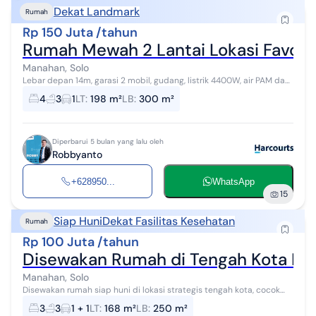
Dekat Landmark
Rumah
Rp 150 Juta /tahun
Rumah Mewah 2 Lantai Lokasi Favorit
Manahan, Solo
Lebar depan 14m, garasi 2 mobil, gudang, listrik 4400W, air PAM dan
sumur, pintu pagar pakai remote, hadap timur, akses jalan lebar
4
3
1
LT
:
198 m²
LB
:
300 m²
simpangan 3 mo...
Diperbarui 5 bulan yang lalu oleh
Robbyanto
+628950...
WhatsApp
15
Siap Huni
Dekat Fasilitas Kesehatan
Rumah
Rp 100 Juta /tahun
Disewakan Rumah di Tengah Kota Ban
Manahan, Solo
Disewakan rumah siap huni di lokasi strategis tengah kota, cocok
untuk hunian keluarga atau kantor. Bangunan terawat dengan
3
3
1 + 1
LT
:
168 m²
LB
:
250 m²
desain yang nyaman dan ...