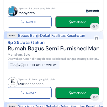
Diperbarui 3 bulan yang lalu oleh
Robbyanto
+628950...
WhatsApp
8
Bebas Banjir
Dekat Fasilitas Kesehatan
Rumah
Rp 35 Juta /tahun
Rumah Bagus Semi Furnished Manaha
Manahan, Solo
Disewakan rumah di tengah kota solo,lokasi sangat strategis dekat
dengan stadion manahan dan dekat dengan fasilitas umum(dekat
3
2
1
LT
:
110 m²
LB
:
220 m²
dengan rumah sakit,s...
Diperbarui 1 bulan yang lalu oleh
Yosi
Independen
+628517...
WhatsApp
7
Siap Huni
Dekat Sekolah
Dekat Fasilitas Kesehatan
Rumah