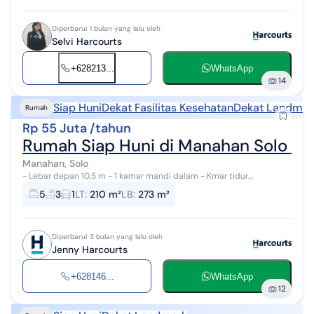
Diperbarui 1 bulan yang lalu oleh
Selvi Harcourts
+628213...
WhatsApp
14
Siap Huni
Dekat Fasilitas Kesehatan
Dekat Landmar
Rumah
Rp 55 Juta /tahun
Rumah Siap Huni di Manahan Solo C
Manahan, Solo
- Lebar depan 10,5 m - 1 kamar mandi dalam - Kmar tidur
pembantu - Kamar tidur driver - Listrik 3500 W - Air sumur +
5
3
1
LT
:
210 m²
LB
:
273 m²
tandon - Lokasi dekat f...
Diperbarui 3 bulan yang lalu oleh
Jenny Harcourts
+628146...
WhatsApp
12