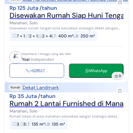
Rp 125 Juta /tahun
Disewakan Rumah Siap Huni Tengah K
Manahan, Solo
Disewakan rumah tengah kota solo,lokasi strategis dekat dengan
pusat bisnis di solo,dekat dengan perkantoran,kuliner,perbankan
7 + 1
2 + 1
2 + 4
LT
:
400 m²
LB
:
250 m²
dan fasilitas publik...
Diperbarui 1 minggu yang lalu oleh
Yosi
Independen
+628517...
WhatsApp
9
Dekat Landmark
Rumah
Rp 35 Juta /tahun
Rumah 2 Lantai Furnished di Manahan
Manahan, Solo
Rumah lokasi di area manahan solo,lokasi sangat strategis dekat
dengan fasilitas umum,lokasi sangat nyaman. spek : luas 135 kamar
3
3
LT
:
135 m²
LB
:
135 m²
mandi 3 kamar tid...