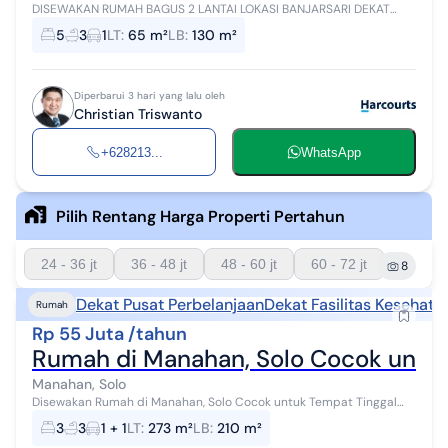
DISEWAKAN RUMAH BAGUS 2 LANTAI LOKASI BANJARSARI DEKAT
MANAHAN Lokasi: Banjarsari dekat Manahan Solo Spesifikasi: - Luas
5
3
1
LT
:
65 m²
LB
:
130 m²
Tanah: 65m2 - Luas Bangu...
Diperbarui 3 hari yang lalu oleh
Christian Triswanto
+628213...
WhatsApp
Pilih Rentang Harga Properti Pertahun
24 - 36 jt
36 - 48 jt
48 - 60 jt
60 - 72 jt
8
Dekat Pusat Perbelanjaan
Dekat Fasilitas Kesehata
Rumah
Rp 55 Juta /tahun
Rumah di Manahan, Solo Cocok untu
Manahan, Solo
Disewakan Rumah di Manahan, Solo Cocok untuk Tempat Tinggal
atau Tempat Usaha Luas Tanah 273 m2 Luas Bangunan 210 m2
3
3
1 + 1
LT
:
273 m²
LB
:
210 m²
Lebar depan 10,5 m Kamar t...