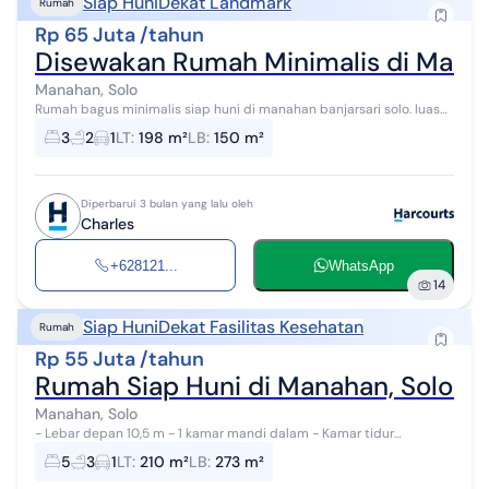
Siap Huni
Dekat Landmark
Rumah
Rp 65 Juta /tahun
Disewakan Rumah Minimalis di Mana
Manahan, Solo
Rumah bagus minimalis siap huni di manahan banjarsari solo. luas
tanah 198m2, lebar depan 10,5m, luas bangunan 150m2, 3 kamar
3
2
1
LT
:
198 m²
LB
:
150 m²
tidur, 2 kamar m...
Diperbarui 3 bulan yang lalu oleh
Charles
+628121...
WhatsApp
14
Siap Huni
Dekat Fasilitas Kesehatan
Rumah
Rp 55 Juta /tahun
Rumah Siap Huni di Manahan, Solo C
Manahan, Solo
- Lebar depan 10,5 m - 1 kamar mandi dalam - Kamar tidur
pembantu - Kamar tidur driver - Listrik 3500 W - Air sumur +
5
3
1
LT
:
210 m²
LB
:
273 m²
tandon - Lokasi dekat...