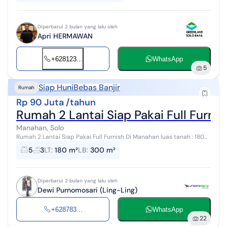
Diperbarui 2 bulan yang lalu oleh
Apri HERMAWAN
+628123...
WhatsApp
5
Siap Huni
Bebas Banjir
Rumah
Rp 90 Juta /tahun
Rumah 2 Lantai Siap Pakai Full Furni
Manahan, Solo
Rumah 2 Lantai Siap Pakai Full Furnish Di Manahan luas tanah : 180
m² luas bangunan : 300 m² bebas banjir tengah kota siap pakai full
5
3
LT
:
180 m²
LB
:
300 m²
furnish
Diperbarui 2 bulan yang lalu oleh
Dewi Purnomosari (Ling-Ling)
+628783...
WhatsApp
22