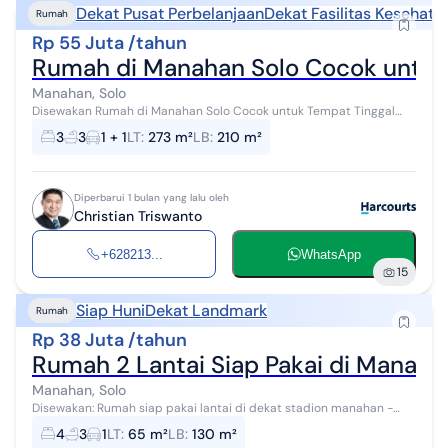
Dekat Pusat Perbelanjaan
Dekat Fasilitas Kesehata
Rumah
Rp 55 Juta /tahun
Rumah di Manahan Solo Cocok untuk
Manahan, Solo
Disewakan Rumah di Manahan Solo Cocok untuk Tempat Tinggal
atau Tempat Usaha Luas Tanah 273 m2 Luas Bangunan 210 m2
3
3
1 + 1
LT
:
273 m²
LB
:
210 m²
Lebar depan 10,5 m Kamar ti...
Diperbarui 1 bulan yang lalu oleh
Christian Triswanto
+628213...
WhatsApp
15
Siap Huni
Dekat Landmark
Rumah
Rp 38 Juta /tahun
Rumah 2 Lantai Siap Pakai di Manaha
Manahan, Solo
Disewakan: Rumah siap pakai lantai di dekat stadion manahan -
solo lt 65 m2 lb 130 m2 kamar tidur 4 kamar mandi 3 + waterheater
4
3
1
LT
:
65 m²
LB
:
130 m²
listrik 1300watt ai...