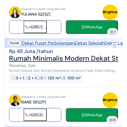
Diperbarui 2 bulan yang lalu oleh
YULIANA (QZSZ)
+628572...
WhatsApp
7
Dekat Pusat Perbelanjaan
Dekat Sekolah
Dekat Lan
Rumah
Rp 45 Juta /tahun
Rumah Minimalis Modern Dekat Stad
Manahan, Solo
Rumah Disewa Solo Rumah Disewakan di perum Fajar Indah Selling
point 5 menit ke superindo, indomaret alfamart 5 menit ke sekolah
3 + 1
2 + 1
1
LT
:
120 m²
LB
:
100 m²
FIS dan Kalam K...
Diperbarui 2 bulan yang lalu oleh
SIANE (BGZP)
+628132...
WhatsApp
9