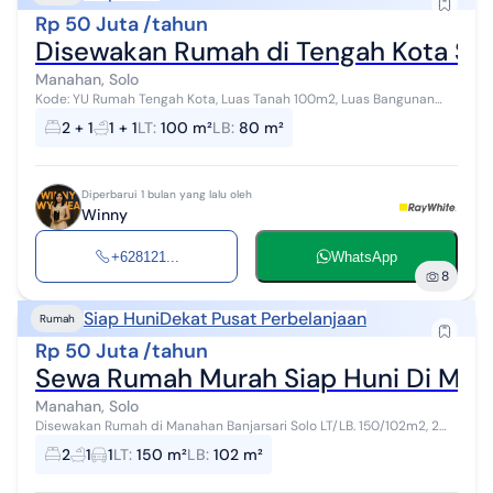
Rp 50 Juta /tahun
Disewakan Rumah di Tengah Kota So
Manahan, Solo
Kode: YU Rumah Tengah Kota, Luas Tanah 100m2, Luas Bangunan
80m2, Lebar Depan 6m, Hadap Barat, 2+1 Kamar Tidur, 2+1 Kamar
2 + 1
1 + 1
LT
:
100 m²
LB
:
80 m²
Mandi, Listrik 45...
Diperbarui 1 bulan yang lalu oleh
Winny
+628121...
WhatsApp
8
Siap Huni
Dekat Pusat Perbelanjaan
Rumah
Rp 50 Juta /tahun
Sewa Rumah Murah Siap Huni Di Mana
Manahan, Solo
Disewakan Rumah di Manahan Banjarsari Solo LT/LB. 150/102m2, 2
KT, 1 KM, Dapur, Listrik : 1300 watt dekat dng Stadion Manahan dekat
2
1
1
LT
:
150 m²
LB
:
102 m²
denga...