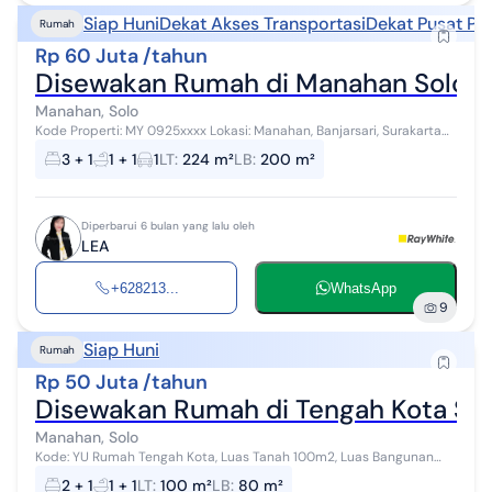
Siap Huni
Dekat Akses Transportasi
Dekat Pusat Pe
Rumah
Rp 60 Juta /tahun
Disewakan Rumah di Manahan Solo, 3+
Manahan, Solo
Kode Properti: MY 0925xxxx Lokasi: Manahan, Banjarsari, Surakarta
Nikmati kenyamanan tinggal di kawasan residensial paling favorit di
3 + 1
1 + 1
1
LT
:
224 m²
LB
:
200 m²
Kota Solo. ...
Diperbarui 6 bulan yang lalu oleh
LEA
+628213...
WhatsApp
9
Siap Huni
Rumah
Rp 50 Juta /tahun
Disewakan Rumah di Tengah Kota So
Manahan, Solo
Kode: YU Rumah Tengah Kota, Luas Tanah 100m2, Luas Bangunan
80m2, Lebar Depan 6m, Hadap Barat, 2+1 Kamar Tidur, 2+1 Kamar
2 + 1
1 + 1
LT
:
100 m²
LB
:
80 m²