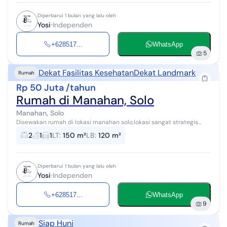
Diperbarui 1 bulan yang lalu oleh
Yosi
Independen
+628517...
WhatsApp
5
Dekat Fasilitas Kesehatan
Dekat Landmark
Rumah
Rp 50 Juta /tahun
Rumah di Manahan, Solo
Manahan, Solo
Disewakan rumah di lokasi manahan solo,lokasi sangat strategis
dekat dengan fasilitas umum(Stadion manahan,sekolahan,rumah
2
1
1
LT
:
150 m²
LB
:
120 m²
sakit,exit tol)lokasi sa...
Diperbarui 1 bulan yang lalu oleh
Yosi
Independen
+628517...
WhatsApp
9
Siap Huni
Rumah