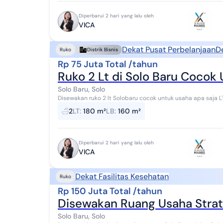
Diperbarui 2 hari yang lalu oleh
VICA
Dekat Pusat Perbelanjaan
D
Ruko
Distrik Bisnis
Rp 75 Juta Total /tahun
Ruko 2 Lt di Solo Baru Cocok 
Solo Baru, Solo
Disewakan ruko 2 lt Solobaru cocok untuk usaha apa saja LT 180 m² LD 6 m Panjang tanah 30 m Panjang
bangunan lt 1: 12 Panjang bangunan lt 2: 15 ...
2
LT
:
180 m²
LB
:
160 m²
Diperbarui 2 hari yang lalu oleh
VICA
Dekat Fasilitas Kesehatan
Ruko
Rp 150 Juta Total /tahun
Disewakan Ruang Usaha Strat
Solo Baru, Solo