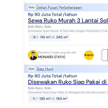
Dekat Pusat Perbelanjaan
Ruko
Rp 90 Juta Total /tahun
Sewa Ruko Murah 3 Lantai Sol
Solo Baru, Solo
Disewakan Ruko Murah di Solo Baru Grogol Sukoharjo LT/LB.
Lokasi bagus dan strategis Akses jalan raya...
3
LT
:
110 m²
LB
:
240 m²
Diperbarui 2 bulan yang lalu oleh
MEINARDI (FXFH)
Siap Huni
Ruko
Rp 80 Juta Total /tahun
Disewakan Ruko Siap Pakai di
Solo Baru, Solo
Disewakan Ruko Siap Pakai di Madegondo, Soll Baru kode : L spesifikasi : luas tanah : 130 m2 luas bangunan :
150 m2 1 kt 5.500w
1
LT
:
130 m²
LB
:
150 m²