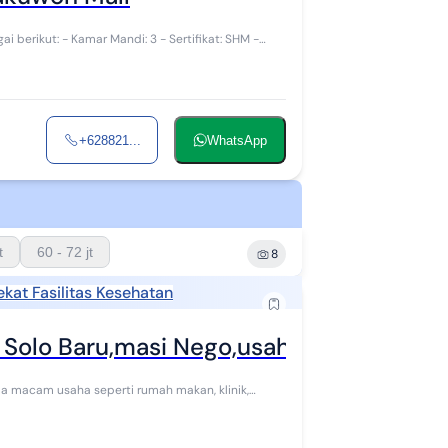
+628821...
WhatsApp
t
60 - 72 jt
8
ekat Fasilitas Kesehatan
 Solo Baru,masi Nego,usaha Pasti Cuan
la macam usaha seperti rumah makan, klinik,