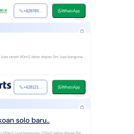
+628783...
WhatsApp
8
an
+628121...
WhatsApp
39
oan solo baru..
anah 100m2, luas bangunan 225m2, lebar depan 5m,