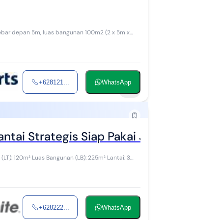
+628121...
WhatsApp
10
tai Strategis Siap Pakai Jalur Utama Jl
+628222...
WhatsApp
6