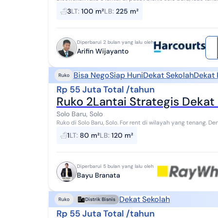
SHM, hadap timur, 2200watt, 3kamar mandi,...
3
LT
:
100 m²
LB
:
225 m²
Diperbarui 2 bulan yang lalu oleh
Arifin Wijayanto
Bisa Nego
Siap Huni
Dekat Sekolah
Dekat 
Ruko
Rp 55 Juta Total /tahun
Ruko 2Lantai Strategis Dekat 
Solo Baru, Solo
Ruko di Solo Baru, Solo. For rent di wilayah yang tenang. Dengan rinciannya adalah sebagai berikut: - Kamar
Mandi: 1 - Sertifikat: HGB - Hak G...
1
LT
:
80 m²
LB
:
120 m²
Diperbarui 5 bulan yang lalu oleh
Bayu Branata
Dekat Sekolah
Ruko
Distrik Bisnis
Rp 55 Juta Total /tahun