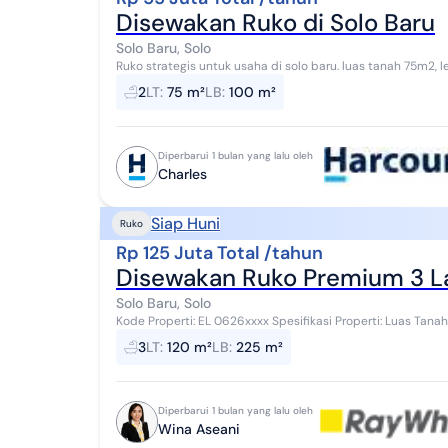
Disewakan Ruko di Solo Baru
Solo Baru, Solo
Ruko strategis untuk usaha di solo baru. luas tanah 75m2, lebar depan 5m, luas bangunan 100m2 (2 x 5m x
10m), 2 kamar mandi, listrik 2200w, a...
2
LT
:
75 m²
LB
:
100 m²
Diperbarui 1 bulan yang lalu oleh
Charles
Siap Huni
Ruko
Rp 125 Juta Total /tahun
Disewakan Ruko Premium 3 Lan
Solo Baru, Solo
Kode Properti: EL 0626xxxx Spesifikasi Properti: Luas Tanah (LT): 120m² Luas Bangunan (LB): 225m² Lantai: 3
Lantai Kamar Mandi (KM): 3 KM L...
3
LT
:
120 m²
LB
:
225 m²
Diperbarui 1 bulan yang lalu oleh
Wina Aseani