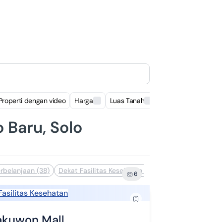
Properti dengan video
Harga
Luas Tanah
Luas Bangunan
 Baru, Solo
rbelanjaan (38)
Dekat Fasilitas Kesehatan (35)
Distrik Bisnis (34
6
Fasilitas Kesehatan
akuwon Mall