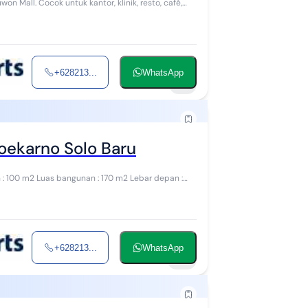
n Mall. Cocok untuk kantor, klinik, resto, café,
+628213...
WhatsApp
11
Soekarno Solo Baru
+628213...
WhatsApp
15