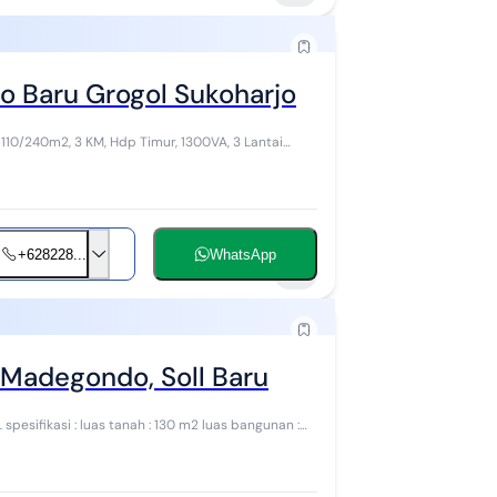
o Baru Grogol Sukoharjo
 110/240m2, 3 KM, Hdp Timur, 1300VA, 3 Lantai
+628228...
WhatsApp
3
 Madegondo, Soll Baru