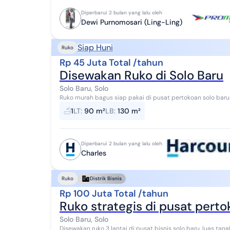
Diperbarui 2 bulan yang lalu oleh
Dewi Purnomosari (Ling-Ling)
Siap Huni
Ruko
Rp 45 Juta Total /tahun
Disewakan Ruko di Solo Baru
Solo Baru, Solo
Ruko murah bagus siap pakai di pusat pertokoan solo baru. luas tanah 90m2, lebar depan 5m, luas bangun
130m2, 2 lantai, 1 kamar mandi, lis...
1
LT
:
90 m²
LB
:
130 m²
Diperbarui 2 bulan yang lalu oleh
Charles
Ruko
Distrik Bisnis
Rp 100 Juta Total /tahun
Ruko strategis di pusat pertok
Solo Baru, Solo
Disewakan ruko 3 lantai di pusat bisnis solo baru, luas t