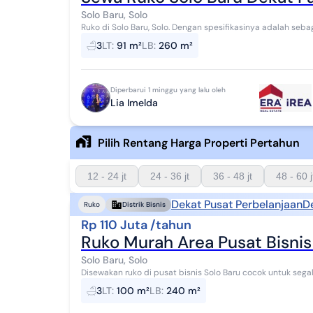
Solo Baru, Solo
Ruko di Solo Baru, Solo. Dengan spesifikasinya adalah sebagai berikut: - Kamar Mandi: 3 - Sertifikat: SHM -
Sertifikat Hak Milik - Daya Lis...
3
LT
:
91 m²
LB
:
260 m²
Diperbarui 1 minggu yang lalu oleh
Lia Imelda
Pilih Rentang Harga Properti Pertahun
12 - 24 jt
24 - 36 jt
36 - 48 jt
48 - 60 j
Dekat Pusat Perbelanjaan
D
Ruko
Distrik Bisnis
Rp 110 Juta /tahun
Ruko Murah Area Pusat Bisnis
Solo Baru, Solo
Disewakan ruko di pusat bisnis Solo Baru cocok untuk sega
bimbel . Luas tanah: 100 m2 Luas bangunan 240 ...
3
LT
:
100 m²
LB
:
240 m²