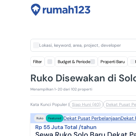
Lokasi, keyword, area, project, developer
Filter
Budget & Periode
Properti Baru
Ruko Disewakan di Solo
Menampilkan 1-20 dari 102 properti
Kata Kunci Populer
|
Siap Huni (40)
Dekat Pusat Pe
Dekat Pusat Perbelanjaan
Dekat 
Ruko
Featured
Rp 55 Juta Total /tahun
Sewa Ruko Solo Baru Dekat P