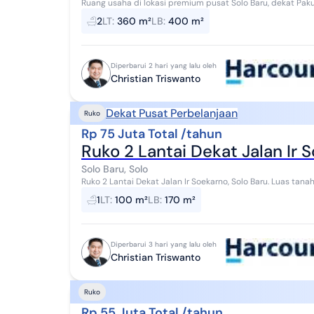
Ruang usaha di lokasi premium pusat Solo Baru, dekat Pakuwo
showroom, dan berbagai usaha lainnya. ...
2
LT
:
360 m²
LB
:
400 m²
Diperbarui 2 hari yang lalu oleh
Christian Triswanto
Dekat Pusat Perbelanjaan
Ruko
Rp 75 Juta Total /tahun
Ruko 2 Lantai Dekat Jalan Ir 
Solo Baru, Solo
Ruko 2 Lantai Dekat Jalan Ir Soekarno, Solo Baru. Luas tanah : 100 m2 Luas bangunan : 170 m2 Lebar depan :
5m Hadap selatan, SHM Los2 an, 2 kamar...
1
LT
:
100 m²
LB
:
170 m²
Diperbarui 3 hari yang lalu oleh
Christian Triswanto
Ruko
Rp 55 Juta Total /tahun