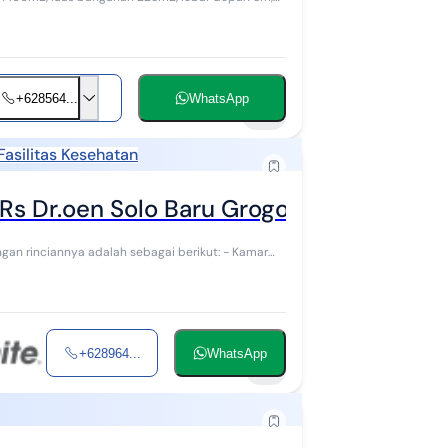
+628564...
WhatsApp
10
Fasilitas Kesehatan
Rs Dr.oen Solo Baru Grogol Sukoharjo
+628964...
WhatsApp
11