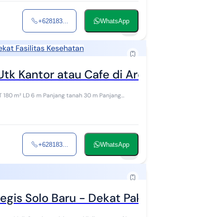
+628183...
WhatsApp
7
ekat Fasilitas Kesehatan
Utk Kantor atau Cafe di Area Kuliner
+628183...
WhatsApp
8
egis Solo Baru - Dekat Pakuwon Mall