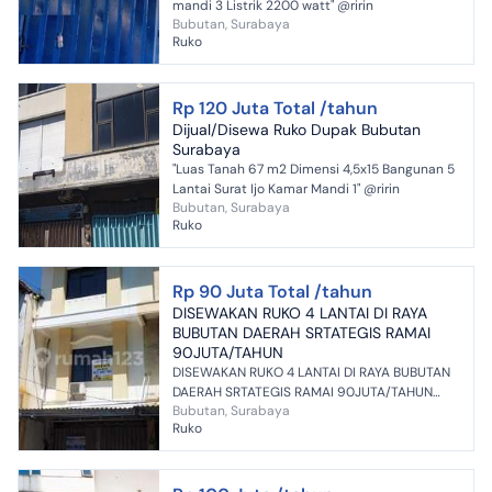
mandi 3 Listrik 2200 watt" @ririn
Bubutan, Surabaya
Ruko
Rp 120 Juta Total /tahun
Dijual/Disewa Ruko Dupak Bubutan
Surabaya
"Luas Tanah 67 m2 Dimensi 4,5x15 Bangunan 5
Lantai Surat Ijo Kamar Mandi 1" @ririn
Bubutan, Surabaya
Ruko
Rp 90 Juta Total /tahun
DISEWAKAN RUKO 4 LANTAI DI RAYA
BUBUTAN DAERAH SRTATEGIS RAMAI
90JUTA/TAHUN
DISEWAKAN RUKO 4 LANTAI DI RAYA BUBUTAN
DAERAH SRTATEGIS RAMAI 90JUTA/TAHUN
Bubutan, Surabaya
Cocok untuk toko listrik, peralatan, pompa,
Ruko
bahan kimia, gudang online...