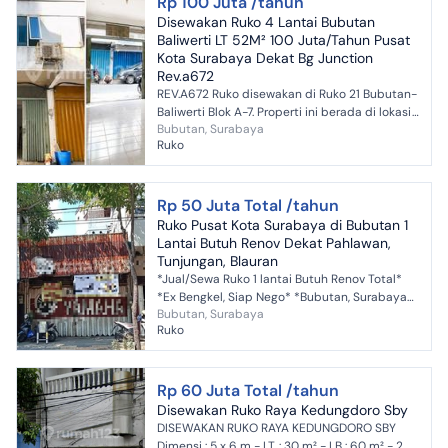
Rp 100 Juta /tahun
Disewakan Ruko 4 Lantai Bubutan
Baliwerti LT 52M² 100 Juta/Tahun Pusat
Kota Surabaya Dekat Bg Junction
Rev.a672
REV.A672 Ruko disewakan di Ruko 21 Bubutan-
Baliwerti Blok A-7. Properti ini berada di lokasi
Bubutan, Surabaya
yang mendukung aktivitas bisnis; berada di
Ruko
kawasan Bu...
Rp 50 Juta Total /tahun
Ruko Pusat Kota Surabaya di Bubutan 1
Lantai Butuh Renov Dekat Pahlawan,
Tunjungan, Blauran
*Jual/Sewa Ruko 1 lantai Butuh Renov Total*
*Ex Bengkel, Siap Nego* *Bubutan, Surabaya
Bubutan, Surabaya
Pusat* Strategis Dekat : Pahlawan, Perak,
Ruko
Kantor DPR, BG J...
Rp 60 Juta Total /tahun
Disewakan Ruko Raya Kedungdoro Sby
DISEWAKAN RUKO RAYA KEDUNGDORO SBY
Dimensi : 5 x 6 m - LT. : 30 m² - LB : 60 m² - 2