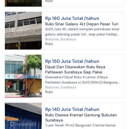
Ruko
Rp 160 Juta Total /tahun
Ruko Sinar Galaxy 4Lt Depan Pasar Turi
5x25, ruko 4lt, dalam komplek pertokoan sinar
galaxy sebrang pasar turi , siap pakai hadap
Bubutan, Surabaya
selatan timur hok , min sewa 2 th didepan
Ruko
Rp 150 Juta Total /tahun
Dijual Dan Disewakan Ruko Raya
Pahlawan Surabaya Siap Pakai
Disewakan/Dijual Ruko 4 Lantai Jl.Raya
Pahlawan Surabaya Lt: 6x15 (90m2) Bangunan
Bubutan, Surabaya
270m2 4 Lantai Sertifikat Hak Milik Orientasi
Ruko
Barat Dg Fasilita...
Rp 140 Juta Total /tahun
Ruko Disewa Kramat Gantung Bubutan
Surabaya
"Luas Tanah 74 m2 Bangunan 3 lantai Kamar