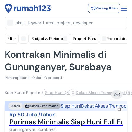
Pasang Iklan
Lokasi, keyword, area, project, developer
Filter
Budget & Periode
Properti Baru
Properti deng
Kontrakan Minimalis di
Gununganyar, Surabaya
Menampilkan 1-10 dari 10 properti
Kata Kunci Populer
|
Siap Huni (6)
Dekat Akses Transportasi (5)
4
Siap Huni
Dekat Akses Transporta
Rumah
Komplek Perumahan
Rp 50 Juta /tahun
Purimas Minimalis Siap Huni Full Fu
Gununganyar, Surabaya