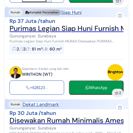
1
Siap Huni
Rumah
Komplek Perumahan
Rp 37 Juta /tahun
Purimas Legian Siap Huni Furnish Mu
Gununganyar, Surabaya
Purimas Legian Siap Huni Furnish MURAH Disewakan PURIMAS
LEGIAN PARADISE, Surabaya Timur Luas Tanah 81m (6 x 13.5) Luas
2
2
LT
:
81 m²
LB
:
60 m²
Bangunan 60m Km.Tidur 2...
Diperbarui 4 bulan yang lalu oleh
WINTHON (WT)
+628123...
WhatsApp
2
Dekat Landmark
Rumah
Rp 30 Juta /tahun
Disewakan Rumah Minimalis Amesta 
Gununganyar, Surabaya