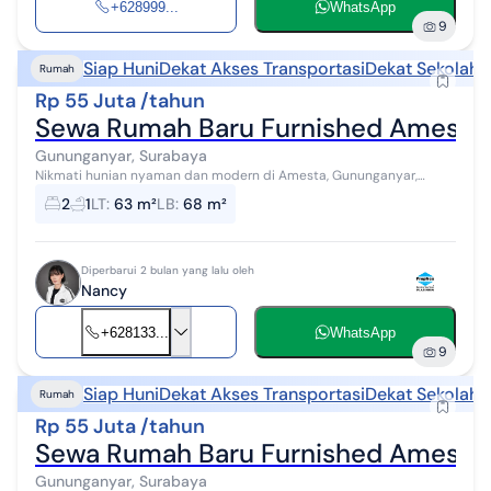
+628999...
WhatsApp
9
Siap Huni
Dekat Akses Transportasi
Dekat Sekolah
Rumah
Rp 55 Juta /tahun
Sewa Rumah Baru Furnished Amesta
Gununganyar, Surabaya
Nikmati hunian nyaman dan modern di Amesta, Gununganyar,
Surabaya. Rumah 2 lantai yang baru dibangun dan fully furnished ini
2
1
LT
:
63 m²
LB
:
68 m²
menawarkan 2 kamar tid...
Diperbarui 2 bulan yang lalu oleh
Nancy
+628133...
WhatsApp
9
Siap Huni
Dekat Akses Transportasi
Dekat Sekolah
Rumah
Rp 55 Juta /tahun
Sewa Rumah Baru Furnished Amesta
Gununganyar, Surabaya