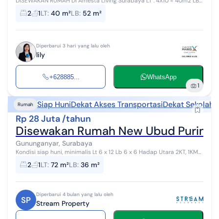
DISEWAKAN RUMAH Di Amesta Living Surabaya LT : 4X10 = 40m2 LB :
52m 2 lantai KT : 2 KM : 1 PLN : 2200wtt Hadap : Utara FASILITAS AC 2
2
1
LT
:
40 m²
LB
:
52 m²
Wate...
Diperbarui 3 hari yang lalu oleh
lily
+628885...
WhatsApp
1
Siap Huni
Dekat Akses Transportasi
Dekat Sekolah
Rumah
Rp 28 Juta /tahun
Disewakan Rumah New Ubud Purimas, S
Gununganyar, Surabaya
Kondisi siap huni, minimalis Lt 6 x 12 Lb 6 x 6 Hadap Utara 2KT, 1KM
PLN 1300W PAM HGB row 2 mobil longgar, jalan buntu (aman)
2
1
LT
:
72 m²
LB
:
36 m²
strateg...
Diperbarui 4 bulan yang lalu oleh
SP
Stream Property