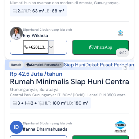
Nikmati hunian nyaman dan modern di Amesta, Gununganyar,
Surabaya. Rumah 2 lantai yang baru dibangun dan fully furnished ini
2
1
LT
:
63 m²
LB
:
68 m²
menawarkan 2 kamar tid...
Diperbarui 2 bulan yang lalu oleh
Eny Wikarsa
+628113...
WhatsApp
12
Siap Huni
Dekat Pusat Perbelanja
Rumah
Komplek Perumahan
Rp 42,5 Juta /tahun
Rumah Minimalis Siap Huni Central 
Gununganyar, Surabaya
Central Park Gununganyar LT 180m² (10x18) 1 Lantai PLN 3500 watt
(token) PDAM KT 3+1 KM 2+1 Lebar jln sekitar 5 meter One gate
3 + 1
2 + 1
1
LT
:
180 m²
LB
:
180 m²
sistem Harg...
Diperbarui 6 bulan yang lalu oleh
ID
Ifanna Dharmahusada