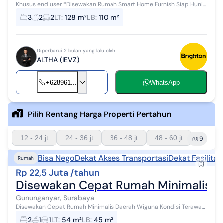
Khusus end user *Disewakan Rumah Smart Home Furnish Siap Huni
Purimas* LT 128 m² (8x16) LB 110 m² KT 3 KM 2 Interior - Fully
3
2
2
LT
:
128 m²
LB
:
110 m²
Furnished Hadap Ti...
Diperbarui 2 bulan yang lalu oleh
ALTHA (IEVZ)
+628961...
WhatsApp
Pilih Rentang Harga Properti Pertahun
12 - 24 jt
24 - 36 jt
36 - 48 jt
48 - 60 jt
9
Bisa Nego
Dekat Akses Transportasi
Dekat Fasilita
Rumah
Rp 22,5 Juta /tahun
Disewakan Cepat Rumah Minimalis 
Gununganyar, Surabaya
Disewakan Cepat Rumah Minimalis Daerah Wiguna Kondisi Terawat
Dekat UPN, Pondok Tjandra, Rungkut 7 Menit ke Merr 10 Menit ke Tol
2
1
1
LT
:
54 m²
LB
:
45 m²
Pondok Tjandra 1...