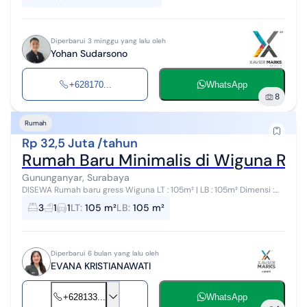
Diperbarui 3 minggu yang lalu oleh
Yohan Sudarsono
+628170...
WhatsApp
8
Rumah
Rp 32,5 Juta /tahun
Rumah Baru Minimalis di Wiguna Ru
Gununganyar, Surabaya
DISEWA Rumah baru gress Wiguna LT : 105m² | LB : 105m² Dimensi :
7x15 | 1 lantai KT : 3 | KM : 2 PLN : 1300 | PDAM SHM | Selatan Carport : 1
3
1
1
LT
:
105 m²
LB
:
105 m²
m...
Diperbarui 6 bulan yang lalu oleh
EVANA KRISTIANAWATI
+628133...
WhatsApp