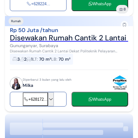
+628224...
WhatsApp
8
Rumah
Rp 50 Juta /tahun
Disewakan Rumah Cantik 2 Lantai De
Gununganyar, Surabaya
Disewakan Rumah Cantik 2 Lantai Dekat Politeknik Pelayaran
Surabaya & UPN ✨Bangunan baru minimalis • LT 70m² (5 x 14) • LB
3
2
1
LT
:
70 m²
LB
:
70 m²
70m² • KT 3 (...
Diperbarui 3 bulan yang lalu oleh
Milka
+628172...
WhatsApp