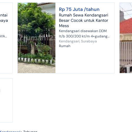
&#x2022; Lu...
Rp 75 Juta /tahun
ntai
Rumah Sewa Kendangsari
baya
Besar Cocok untuk Kantor
Mess
Kendangsari disewakan DDM
AYA
lt/b 300/200 kt/m 4+gudang/
Kendangsari, Surabaya
2+2 Kt pembantu 1 carport, 1
Rumah
garasi hdp utara, 3500 watt,
pdam n sumur Kamar besar
besar harg...
l
nan
.