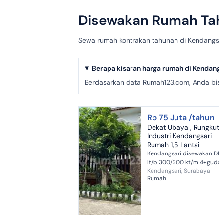
Disewakan Rumah Tah
Sewa rumah kontrakan tahunan di Kendangsari
Berapa kisaran harga rumah di Kendang
Berdasarkan data Rumah123.com, Anda b
Rp 75 Juta /tahun
Dekat Ubaya , Rungkut
Industri Kendangsari
Rumah 1,5 Lantai
Kendangsari disewakan 
lt/b 300/200 kt/m 4+gud
Kendangsari, Surabaya
2+2 Kt pembantu 1 carport
Rumah
garasi hdp utara, 3500 wa
pdam n sumur Kamar bes
besar harg...