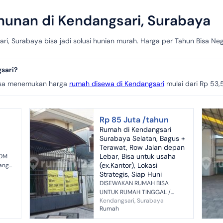
unan di Kendangsari, Surabaya
, Surabaya bisa jadi solusi hunian murah. Harga per Tahun Bisa Nego
sari?
isa menemukan harga
rumah disewa di Kendangsari
mulai dari Rp 53,
Rp 85 Juta /tahun
Rumah di Kendangsari
Surabaya Selatan, Bagus +
Terawat, Row Jalan depan
Lebar, Bisa untuk usaha
DDM
(ex.Kantor), Lokasi
ang/
Strategis, Siap Huni
, 1
tt,
DISEWAKAN RUMAH BISA
ar
UNTUK RUMAH TINGGAL /
Kendangsari, Surabaya
KANTOR Lokasi : Kendangsari,
Rumah
Surabaya Selatan &#x2022;
Luas tanah (15 x 23) 350 m2