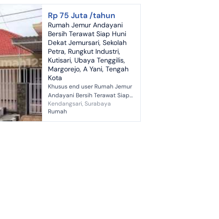
Rp 75 Juta /tahun
Rumah Jemur Andayani
Bersih Terawat Siap Huni
Dekat Jemursari, Sekolah
Petra, Rungkut Industri,
Kutisari, Ubaya Tenggilis,
Margorejo, A Yani, Tengah
Kota
Khusus end user Rumah Jemur
Andayani Bersih Terawat Siap
Kendangsari, Surabaya
Huni Dekat Jemursari, Sekolah
Rumah
Petra, Rungkut Industri, Kutisari,
Ubaya Tenggilis, Margore...