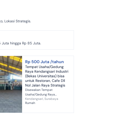
, Lokasi Strategis.
5 Juta hingga Rp 85 Juta.
Rp 500 Juta /tahun
Tempat Usaha/Gedung
Raya Kendangsari Industri
(Bekas Universitas) bisa
untuk Restoran, Cafe Dll
Nol Jalan Raya Strategis
Disewakan Tempat
Usaha/Gedung Raya
Kendangsari, Surabaya
Kendangsari Industri (Bekas
Rumah
Universitas) Bisa untuk
Restoran, Cafe Dll Nol jalan
Raya Strategis Spesifikasi LT:...