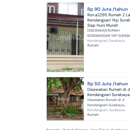
Rp 90 Juta /tahun
Ron.a2295 Rumah 2 La
Kendangsari Ykp Sura
Siap Huni Murah
DISEWAKAN RUMAH
KENDANGSARI YKP SURAB
Kendangsari, Surabaya
RON.A2295 LUAS TANAH: 180
Rumah
M2 DIMENSI LEBAR: 10 M
DIMENSI PANJANG: 18 M LUAS
BANGUNAN: -+ 300 M2
JUMLAH...
Rp 50 Juta /tahun
Disewakan Rumah di J
Kendangsari Surabaya
Disewakan Rumah di Jl
Kendangsari Surabaya
Kendangsari, Surabaya
Bangunan 1 lantai 2 Kamar
Rumah
Tidur 1 Kamar Mandi Luas
Tanah 327 m2 Luas Bangu
327 m2 Harga 50 juta/tah..