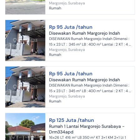
Margorejo, Surabaya
Kamar Tidur 4+1 Kamar Mandi 2+1 AC+ Water
Rumah
heater Carpot 2 mobil+...
Rp 95 Juta /tahun
Disewakan Rumah Margorejo Indah
DISEWAKAN Rumah Margorejo Indah Dimensi :
15 x 23 LT : 345 m² LB : 400 m² Lantai : 2 KT : 4 +
Margorejo, Surabaya
2 KM : 2 Harga : 95 juta / tahun MIN 2 TAHUN ...
Rumah
Rp 95 Juta /tahun
Disewakan Rumah Margorejo Indah
DISEWAKAN Rumah Margorejo Indah Dimensi :
15 x 23 LT : 345 m² LB : 400 m² Lantai : 2 KT : 4 +
Margorejo, Surabaya
2 KM : 2 Harga : 95 juta / tahun MIN 2 TAHUN ...
Rumah
Rp 125 Juta /tahun
Rumah 1 Lantai Margorejo Surabaya -
Drm334apd
16x26 LT 416 m² LB 350 m² KT 3+1 KM 2+1 Lt 1