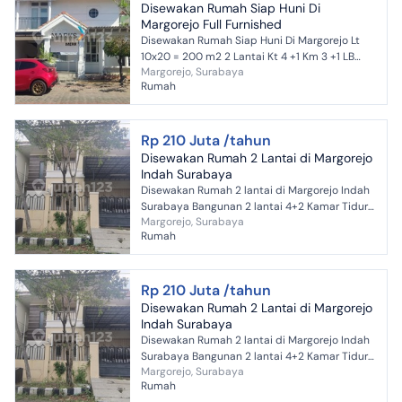
Disewakan Rumah Siap Huni Di
Margorejo Full Furnished
Disewakan Rumah Siap Huni Di Margorejo Lt
10x20 = 200 m2 2 Lantai Kt 4 +1 Km 3 +1 LB
Margorejo, Surabaya
kira2 150 m2, listrik token 4400 w, Full
Rumah
furnished Hdp Uta...
Rp 210 Juta /tahun
Disewakan Rumah 2 Lantai di Margorejo
Indah Surabaya
Disewakan Rumah 2 lantai di Margorejo Indah
Surabaya Bangunan 2 lantai 4+2 Kamar Tidur
Margorejo, Surabaya
2 Kamar Mandi Luas Tanah 345 m2 Luas
Rumah
Bangunan 400 m2 Dimens...
Rp 210 Juta /tahun
Disewakan Rumah 2 Lantai di Margorejo
Indah Surabaya
Disewakan Rumah 2 lantai di Margorejo Indah
Surabaya Bangunan 2 lantai 4+2 Kamar Tidur
Margorejo, Surabaya
2 Kamar Mandi Luas Tanah 345 m2 Luas
Rumah
Bangunan 400 m2 Dimens...