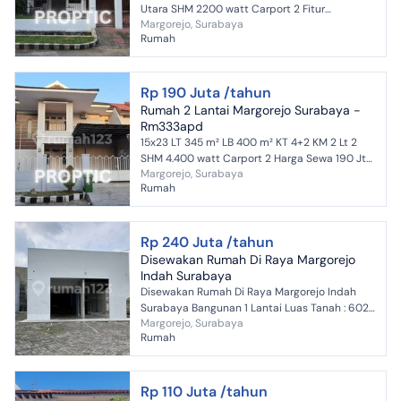
Utara SHM 2200 watt Carport 2 Fitur
Margorejo, Surabaya
unggulan: - Siap Huni. - Dekat Pusat
Rumah
Perbelanjaan. - Dek...
Rp 190 Juta /tahun
Rumah 2 Lantai Margorejo Surabaya -
Rm333apd
15x23 LT 345 m² LB 400 m² KT 4+2 KM 2 Lt 2
SHM 4.400 watt Carport 2 Harga Sewa 190 Jt
Margorejo, Surabaya
nego tipis Contact me : Andre Proptic
Rumah
Diamond WA / HP : ...
Rp 240 Juta /tahun
Disewakan Rumah Di Raya Margorejo
Indah Surabaya
Disewakan Rumah Di Raya Margorejo Indah
Surabaya Bangunan 1 Lantai Luas Tanah : 602
Margorejo, Surabaya
m2 Luas Bangunan : Full Dimensi : 20x30
Rumah
Kamar Mandi : 1 Harga...
Rp 110 Juta /tahun