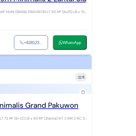
AKUWON LT 90 M² (6x15) LB ± 150
+628123...
WhatsApp
8
nimalis Grand Pakuwon