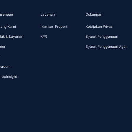
usahaan
Layanan
Dukungan
tang Kami
Iklankan Properti
Kebijakan Privasi
duk & Layanan
KPR
Syarat Penggunaan
ner
Syarat Penggunaan Agen
r
ssroom
ropInsight