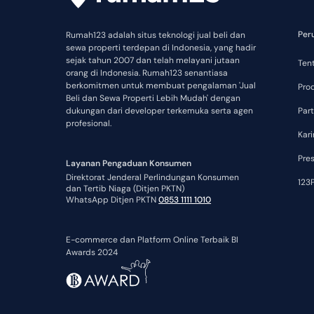
Per
Rumah123 adalah situs teknologi jual beli dan
sewa properti terdepan di Indonesia, yang hadir
sejak tahun 2007 dan telah melayani jutaan
Ten
orang di Indonesia. Rumah123 senantiasa
berkomitmen untuk membuat pengalaman 'Jual
Pro
Beli dan Sewa Properti Lebih Mudah' dengan
dukungan dari developer terkemuka serta agen
Part
profesional.
Kari
Pre
Layanan Pengaduan Konsumen
Direktorat Jenderal Perlindungan Konsumen
123P
dan Tertib Niaga (Ditjen PKTN)
WhatsApp Ditjen PKTN
0853 1111 1010
E-commerce dan Platform Online Terbaik BI
Awards 2024