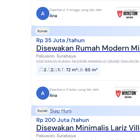
Diperbarui 3 minggu yang lalu oleh
A
Ana
Rumah
Rp 35 Juta /tahun
Disewakan Rumah Modern Mi
Pakuwon, Surabaya
DISEWAKAN RUMAH MODERN MINIMALIS GRAND PAKUWON LT 72 M² (6×12) LB ± 65 M² (2lantai) KT 2 KM 2 Listrik
2200, PDAM Semi frunished (AC 3 buah) C...
2
2
1
LT
:
72 m²
LB
:
65 m²
Diperbarui 5 bulan yang lalu oleh
A
Ana
Siap Huni
Rumah
Rp 200 Juta /tahun
Disewakan Minim
Pakuwon, Surabaya