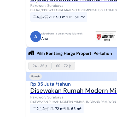
Pakuwon, Surabaya
DIJUAL/DISEWAKAN RUMAH MODERN MINIMALIS 2 LANTAI SIAP HUNI GRAND P
M² (2lantai) KT 4 KM 2 Utara SHM Service Area...
4
2
2
LT
:
90 m²
LB
:
150 m²
Diperbarui 3 bulan yang lalu oleh
A
Ana
Pilih Rentang Harga Properti Pertahun
24 - 36 jt
60 - 72 jt
Rumah
Rp 35 Juta /tahun
Disewakan Rumah Modern Mi
Pakuwon, Surabaya
DISEWAKAN RUMAH MODERN MINIMALIS GRAND PAKUWON LT 72 M² (6×12) LB ± 65 M² (2lantai) KT 2 KM 2 AC 3
Listrik 2200, PDAM Carport 1 mobil Row Ja...
2
2
1
LT
:
72 m²
LB
:
65 m²