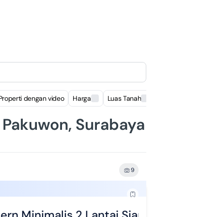
Properti dengan video
Harga
Luas Tanah
Luas Bangunan
i Pakuwon, Surabaya
9
rn Minimalis 2 Lantai Siap Huni Grand