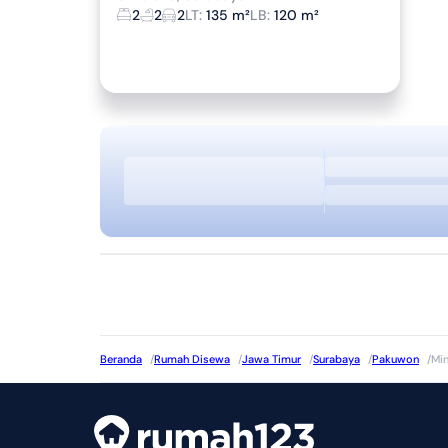
2
2
2
LT
:
135 m²
LB
:
120 m²
Beranda
/
Rumah Disewa
/
Jawa Timur
/
Surabaya
/
Pakuwon
/
Min