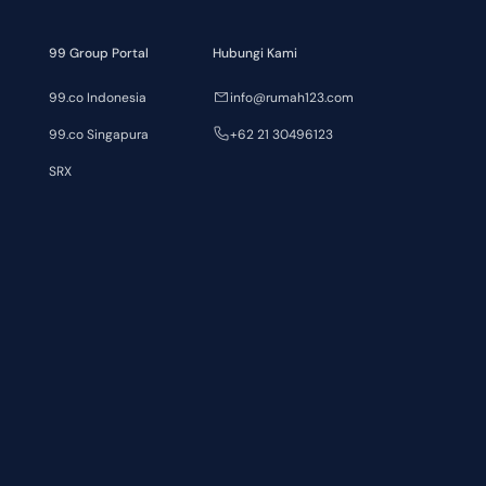
99 Group Portal
Hubungi Kami
99.co Indonesia
info@rumah123.com
99.co Singapura
+62 21 30496123
SRX