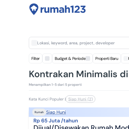
Lokasi, keyword, area, project, developer
Filter
Budget & Periode
Properti Baru
Kontrakan Minimalis d
Menampilkan 1-5 dari 5 properti
Kata Kunci Populer
|
Siap Huni (2)
Siap Huni
Rumah
Rp 65 Juta /tahun
Dijual/Disewakan Rumah Mode