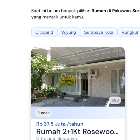
Saat ini belum banyak pilihan
Rumah
di
Pakuwon, Su
yang menarik untuk kamu.
Citraland
Wiyung
Surabaya Kota
Rungkut
3
Rumah
Rp 37,5 Juta /tahun
Rumah 2+1Kt Rosewood, Citraland Utara, Sby!
Citraland, Surabaya