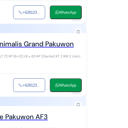
+628123...
WhatsApp
5
nimalis Grand Pakuwon
+628123...
WhatsApp
2
alis Lariz Ville Pakuwon AF3