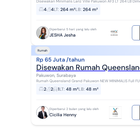
Disewakan Minimalis Lariz Ville Pakuwon AF3 LT 264 LB Dimensi 12 x 22 KT 4 KM 4 Listrik 6500 Utara Oktober
siap huni Harga sewa : Rp200jt/th ne...
4
4
LT
:
264 m²
LB
:
264 m²
Diperbarui 5 hari yang lalu oleh
JESHA Jesha
Rumah
Rp 65 Juta /tahun
Disewakan Rumah Queenslan
Pakuwon, Surabaya
Rumah Queensland Grand Pakuwon NEW MINIMALIS Full FURNISH LT: 48 LB: 48 Tingkat: 2 KT: 2 KM
utara Harga: 65juta / th Min 2 th no co-bro...
2
2
1
LT
:
48 m²
LB
:
48 m²
Diperbarui 2 bulan yang lalu oleh
Cicilia Henny