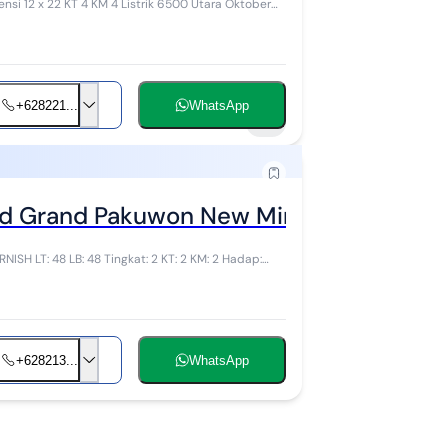
+628221...
WhatsApp
9
d Grand Pakuwon New Minimalis
: 2 Hadap:
+628213...
WhatsApp