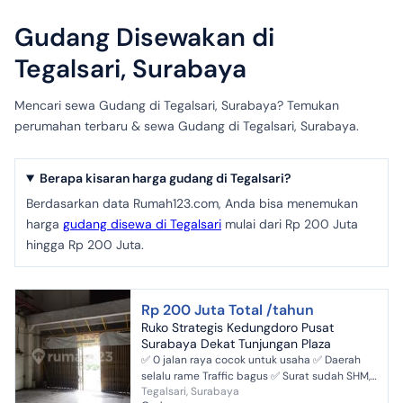
Gudang Disewakan di
Tegalsari, Surabaya
Mencari sewa Gudang di Tegalsari, Surabaya? Temukan
perumahan terbaru & sewa Gudang di Tegalsari, Surabaya.
Berapa kisaran harga gudang di Tegalsari?
Berdasarkan data Rumah123.com, Anda bisa menemukan
harga
gudang disewa di Tegalsari
mulai dari Rp 200 Juta
hingga Rp 200 Juta.
Rp 200 Juta Total /tahun
Ruko Strategis Kedungdoro Pusat
Surabaya Dekat Tunjungan Plaza
✅ 0 jalan raya cocok untuk usaha ✅ Daerah
selalu rame Traffic bagus ✅ Surat sudah SHM,
Tegalsari, Surabaya
Bukan surat hijau Ruko Lebar 6 Lokasi Prime