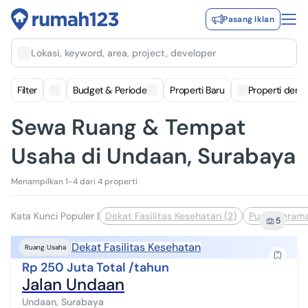
Pasang Iklan
Lokasi, keyword, area, project, developer
Filter
Budget & Periode
Properti Baru
Properti deng
Sewa Ruang & Tempat
Usaha di Undaan, Surabaya
Menampilkan 1-4 dari 4 properti
Kata Kunci Populer
|
Dekat Fasilitas Kesehatan (2)
Pusat Kerama
5
Dekat Fasilitas Kesehatan
Ruang Usaha
Rp 250 Juta Total /tahun
Jalan Undaan
Undaan, Surabaya