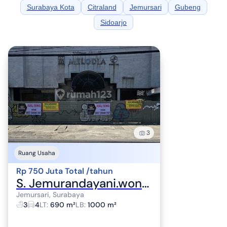
Surabaya Kota
Citraland
Jemursari
Gubeng
Sidoarjo
3
Ruang Usaha
Rp 750 Juta Total /tahun
S. Jemurandayani.wonocolo. Komersial Area
Jemursari, Surabaya
3
4
LT
:
690 m²
LB
:
1000 m²