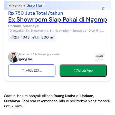
Siap Huni
Ruang Usaha
Rp 750 Juta Total /tahun
Ex Showroom Siap Pakai di Ngemplak
Undaan, Surabaya
*Disewakan Ex. Showroom di jln. Ngemplak - Surabaya* Dikelilingi
jalan2 utama : Walikota Mustajab, Jaksa Agung Soeprapto,
2
LT
:
1043 m²
LB
:
800 m²
Ambengan dan Genteng Kal...
Diperbarui 3 bulan yang lalu oleh
geng lie
+628123...
WhatsApp
Saat ini belum banyak pilihan
Ruang Usaha
di
Undaan,
Surabaya
.
Tapi ada rekomendasi lain di sekitarnya yang menarik
untuk kamu.