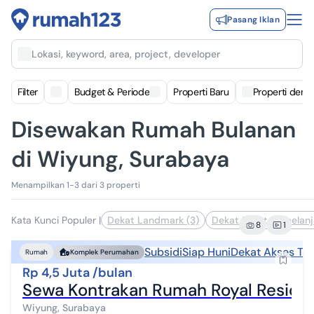
Pasang Iklan
Lokasi, keyword, area, project, developer
Filter
Budget & Periode
Properti Baru
Properti deng
Disewakan Rumah Bulanan
di Wiyung, Surabaya
Menampilkan 1-3 dari 3 properti
Kata Kunci Populer
|
Dekat Landmark (3)
Dekat Pusat Perbelanj
8
1
Subsidi
Siap Huni
Dekat Akses Tra
Rumah
Komplek Perumahan
Rp 4,5 Juta /bulan
Sewa Kontrakan Rumah Royal Residen
Wiyung, Surabaya