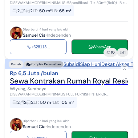
DISEWAKAN MODERN MINIMALIS #Spesifikasi LT = 50m² (5x10) LB =
65m² (2 Lantai) KT = 2 KM = 1 Full Furnish #Keunggulan Siap Huni
2
1
2
LT
:
50 m²
LB
:
65 m²
Security 24 Jam ...
Diperbarui 4 hari yang lalu oleh
Samuel Cia
Independen
+628113...
WhatsApp
10
1
Subsidi
Siap Huni
Dekat Akses Tra
Rumah
Komplek Perumahan
Rp 6,5 Juta /bulan
Sewa Kontrakan Rumah Royal Residen
Wiyung, Surabaya
DISEWAKAN MODERN MINIMALIS FULL FURNISH INTERIOR
#Spesifikasi LT = 50m² (5x10) LB = 105m² (3 Lantai) KT = 2+1 KM = 2+1
2
2
2
LT
:
50 m²
LB
:
105 m²
#Keunggulan Siap Huni Se...
Diperbarui 5 hari yang lalu oleh
Samuel Cia
Independen