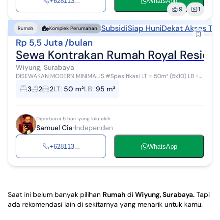
+628113...
WhatsApp
9
1
Subsidi
Siap Huni
Dekat Akses Tra
Rumah
Komplek Perumahan
Rp 5,5 Juta /bulan
Sewa Kontrakan Rumah Royal Residen
Wiyung, Surabaya
DISEWAKAN MODERN MINIMALIS #Spesifikasi LT = 50m² (5x10) LB =
95m² (3 Lantai) KT = 3 KM = 2 Furnish #Keunggulan Siap Huni
3
2
2
LT
:
50 m²
LB
:
95 m²
Security 24 Jam Lingk...
Diperbarui 5 hari yang lalu oleh
Samuel Cia
Independen
+628113...
WhatsApp
Saat ini belum banyak pilihan
Rumah
di
Wiyung, Surabaya
.
Tapi
ada rekomendasi lain di sekitarnya yang menarik untuk kamu.