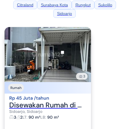
Citraland
Surabaya Kota
Rungkut
Sukolilo
Sidoarjo
3
Rumah
Rp 45 Juta /tahun
Disewakan Rumah di Citra Garden Masuk Cluster di Sidoarjo Kota
Sidoarjo, Sidoarjo
3
2
LT
:
90 m²
LB
:
90 m²