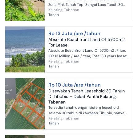
Zona Pink Tanah Tepi Sungai Luas Tanah 30
Kelating, Tabanan
Are Pemandangan Sungai Pemandangan
Tanah
Jungle Zona Merah Jambu Harga...
Rp 13 Juta /are /tahun
Absolute Beachfront Land Of 5700m2
For Lease
Absolute Beachfront Land Of 5700m2 . Price:
IDR 13 Million / Are / Year, Total 30 years lease:
Kelating, Tabanan
IDR 22,23 Miliar . Embark on an extraordinary
Tanah
ventur...
Rp 10 Juta /are /tahun
Disewakan Tanah Leasehold 30 Tahun
Di Tibubiu – Dekat Pantai Kelating,
Tabanan
Tersedia tanah dengan sistem leasehold
selama 30 tahun di kawasan Tibubiu, hanya
Kelating, Tabanan
beberapa menit dari Pantai Kelating, Tabanan.
Tanah
Lokasi berada di zon...