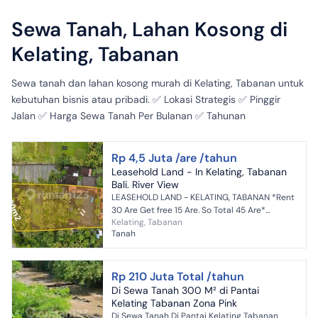
Sewa Tanah, Lahan Kosong di
Kelating, Tabanan
Sewa tanah dan lahan kosong murah di Kelating, Tabanan untuk
kebutuhan bisnis atau pribadi. ✅ Lokasi Strategis ✅ Pinggir
Jalan ✅ Harga Sewa Tanah Per Bulanan ✅ Tahunan
Rp 4,5 Juta /are /tahun
Leasehold Land - In Kelating, Tabanan
Bali. River View
LEASEHOLD LAND - KELATING, TABANAN *Rent
30 Are Get free 15 Are. So Total 45 Are*
Kelating, Tabanan
Discover a rare opportunity to secure prime
Tanah
yellow-zone land i...
Rp 210 Juta Total /tahun
Di Sewa Tanah 300 M² di Pantai
Kelating Tabanan Zona Pink
Di Sewa Tanah Di Pantai Kelating Tabanan