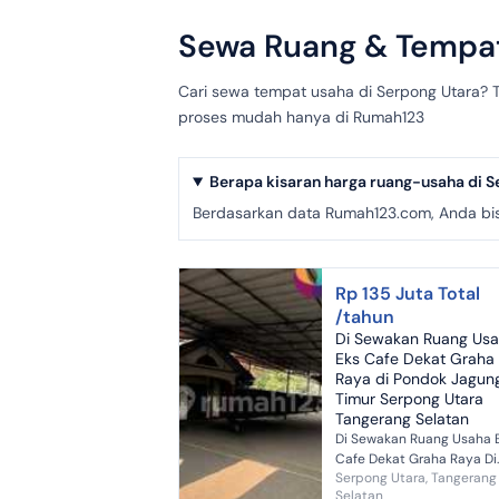
Sewa Ruang & Tempat
Cari sewa tempat usaha di Serpong Utara? Te
proses mudah hanya di Rumah123
Berapa kisaran harga ruang-usaha di S
Berdasarkan data Rumah123.com, Anda bis
Rp 135 Juta Total
/tahun
Di Sewakan Ruang Us
Eks Cafe Dekat Graha
Raya di Pondok Jagun
Timur Serpong Utara
Tangerang Selatan
Di Sewakan Ruang Usaha 
Cafe Dekat Graha Raya Di
Serpong Utara, Tangerang
Pondok Jagung Timur Ser
Selatan