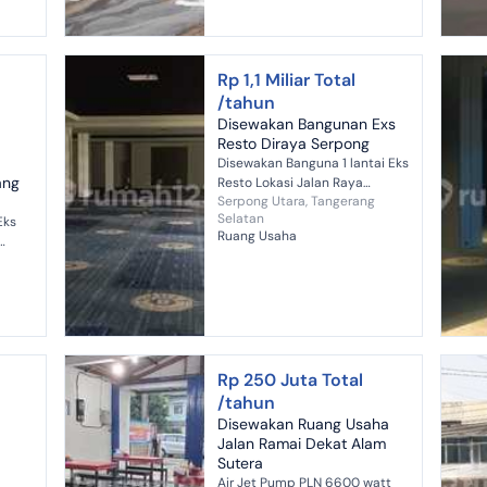
15 m2
Rp 1,1 Miliar Total
/tahun
Disewakan Bangunan Exs
Resto Diraya Serpong
Disewakan Banguna 1 lantai Eks
ang
Resto Lokasi Jalan Raya
Serpong Utara, Tangerang
Serpong Spek: Luas tanah
Selatan
Eks
2036m Luas bangunan kurang
Ruang Usaha
lebih 1500m SHM Harga Sewa:
pong
1.2 M / Ta...
15 m2
Rp 250 Juta Total
/tahun
N
Disewakan Ruang Usaha
Jalan Ramai Dekat Alam
Sutera
Air Jet Pump PLN 6600 watt