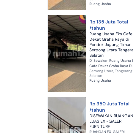
Utara Tangerang Selatan Luas
Ruang Usaha
Tanah : 360 m2 ( 24 m2 x 
) Lua...
Rp 135 Juta Total
/tahun
Ruang Usaha Eks Cafe
Dekat Graha Raya di
Pondok Jagung Timur
Serpong Utara Tanger
Selatan
Di Sewakan Ruang Usaha 
Cafe Dekat Graha Raya Di
Serpong Utara, Tangerang
Pondok Jagung Timur Ser
Selatan
Utara Tangerang Selatan Luas
Ruang Usaha
Tanah : 360 m2 ( 24 m2 x 
) Lua...
Rp 350 Juta Total
/tahun
DISEWAKAN RUANGA
LUAS EX -GALERI
FURNITURE
RUANGAN EX-GALERI