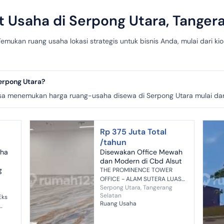
 Usaha di Serpong Utara, Tanger
mukan ruang usaha lokasi strategis untuk bisnis Anda, mulai dari kios
erpong Utara?
a menemukan harga ruang-usaha disewa di Serpong Utara mulai dari
Rp 375 Juta Total
/tahun
aha
Disewakan Office Mewah
dan Modern di Cbd Alsut
g
THE PROMINENCE TOWER
OFFICE - ALAM SUTERA LUAS
Serpong Utara, Tangerang
155.78 M² HARGA 375 jt Exclude
Selatan
Eks
IPL (biaya bulanan) Exclude
Ruang Usaha
PPN UNFURNISHED LANTAI > 20
pong
keatas VI...