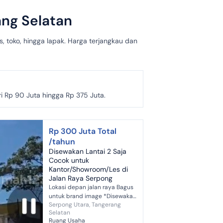
ang Selatan
, toko, hingga lapak. Harga terjangkau dan
 Rp 90 Juta hingga Rp 375 Juta.
Rp 300 Juta Total
/tahun
Disewakan Lantai 2 Saja
Cocok untuk
Kantor/Showroom/Les di
Jalan Raya Serpong
Lokasi depan jalan raya Bagus
untuk brand image *Disewakan
Serpong Utara, Tangerang
ruangan di lantai 2 Jalan raya
Selatan
serpong tangerang* Ada
Ruang Usaha