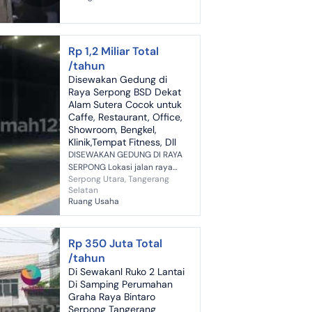
beberapa sekatan ruang
kantor deng...
Rp 1,2 Miliar Total
/tahun
Disewakan Gedung di
Raya Serpong BSD Dekat
Alam Sutera Cocok untuk
Caffe, Restaurant, Office,
Showroom, Bengkel,
Klinik,Tempat Fitness, Dll
DISEWAKAN GEDUNG DI RAYA
SERPONG Lokasi jalan raya
Serpong Utara, Tangerang
serpong Luas tanah 2036 m²
Selatan
Luas bangunan 1500 m² Lebar
Ruang Usaha
+/- 30m Area Parkir luas Harga
sewa 1...
Rp 350 Juta Total
/tahun
Di Sewakanl Ruko 2 Lantai
Di Samping Perumahan
Graha Raya Bintaro
Serpong Tangerang