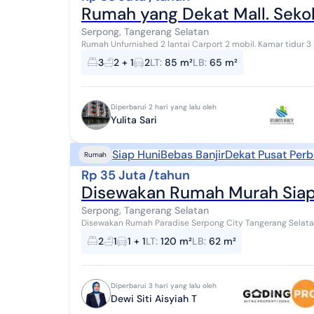
Rumah yang Dekat Mall. Seko
Serpong, Tangerang Selatan
Rumah Unfurnished 2 lantai Carport 2 mobil. Kamar tidur 
ART 1 Halaman belakang Tidak ada Canopy di d...
3
2 + 1
2
LT
:
85 m²
LB
:
65 m²
Diperbarui 2 hari yang lalu oleh
Yulita Sari
Siap Huni
Bebas Banjir
Dekat Pusat Perb
Rumah
Rp 35 Juta /tahun
Disewakan Rumah Murah Siap 
Serpong, Tangerang Selatan
Disewakan Rumah Paradise Serpong City Tangerang Selatan Lt 120 m2 Lb 62 m2 Kt 2 Km 1 Listrik 2200 
sumur /jet pump Harga 35 jt/thn Dewi Tarig...
2
1
1 + 1
LT
:
120 m²
LB
:
62 m²
Diperbarui 3 hari yang lalu oleh
Dewi Siti Aisyiah T