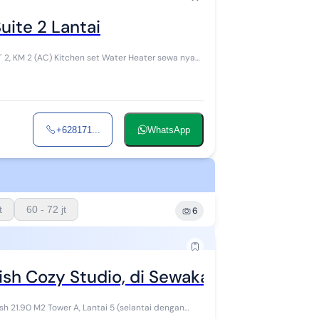
ite 2 Lantai
+628171...
WhatsApp
t
60 - 72 jt
6
nish Cozy Studio, di Sewakan Murah,