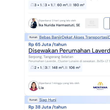
Hadap selatan KT 3+1 KM 3+1 Listr...
3 + 1
3 + 1
LT
:
60 m²
LB
:
180 m²
Diperbarui 3 hari yang lalu oleh
Ika Nurida Harmastuti, SE
Bebas Banjir
Dekat Akses Transportasi
D
Rumah
Rp 65 Juta /tahun
Disewakan Perumahan Laverde
Serpong, Tangerang Selatan
Perumahan Laverde , Cluster Lunaire di sewakan . 8x15+ LT 148m LB 106m 2 + 1 kamar tidur 3 Kamar mandi
Furnished ( kitchen set , lemari ) 3 Ac 1 ...
2 + 1
3
LT
:
148 m²
LB
:
106 m²
Diperbarui 1 minggu yang lalu oleh
Lia
Siap Huni
Rumah
Rp 38 Juta /tahun