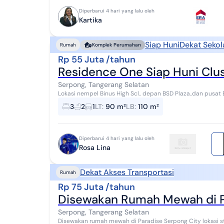
Diperbarui 4 hari yang lalu oleh
Kartika
Siap Huni
Dekat Sekol
Rumah
Komplek Perumahan
Rp 55 Juta /tahun
Residence One Siap Huni Clu
Serpong, Tangerang Selatan
Lokasi nempel Binus High Scl.. depan BSD Plaza..dan pusat 
kehidupan
3
2
1
LT
:
90 m²
LB
:
110 m²
Diperbarui 4 hari yang lalu oleh
Rosa Lina
Dekat Akses Transportasi
Rumah
Rp 75 Juta /tahun
Disewakan Rumah Mewah di P
Serpong, Tangerang Selatan
Disewakan rumah mewah di Paradise Serpong City lokasi strategis fasilita