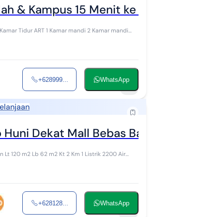
lah & Kampus 15 Menit ke Stasiun KRL
3 Kamar Tidur ART 1 Kamar mandi 2 Kamar mandi
+628999...
WhatsApp
8
elanjaan
Huni Dekat Mall Bebas Banjir
Air
+628128...
WhatsApp
14