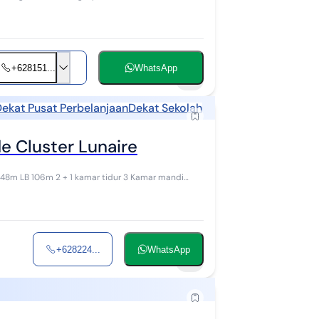
+628151...
WhatsApp
4
ekat Pusat Perbelanjaan
Dekat Sekolah
 Cluster Lunaire
+628224...
WhatsApp
8