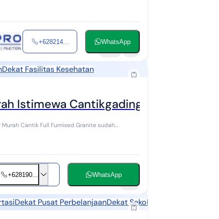
+628214...
WhatsApp
142
1
h
Dekat Fasilitas Kesehatan
rah Istimewa Cantikgading Serpong Nya
r Murah Cantik Full Furnised Granite sudah
+628190...
WhatsApp
15
tasi
Dekat Pusat Perbelanjaan
Dekat Sekolah
Dekat Fasilitas 