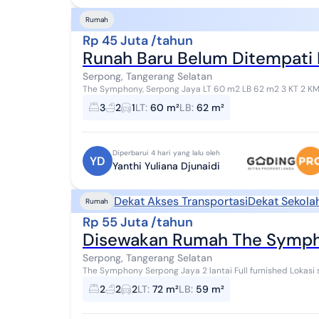
Rumah
Rp 45 Juta /tahun
Runah Baru Belum Ditempati
Serpong, Tangerang Selatan
The Symphony, Serpong Jaya LT 60 m2 LB
3
2
1
LT
:
60 m²
LB
:
62 m²
Diperbarui 4 hari yang lalu oleh
YD
Yanthi Yuliana Djunaidi
Dekat Akses Transportasi
Dekat Sekola
Rumah
Rp 55 Juta /tahun
Disewakan Rumah The Sympho
Serpong, Tangerang Selatan
The Symphony Serpong Jaya 2 lantai Full furnished Lokasi strategis di pinggir jalan raya Dekat Global Islamic
School Universitas Pamulang Lott...
2
2
2
LT
:
72 m²
LB
:
59 m²