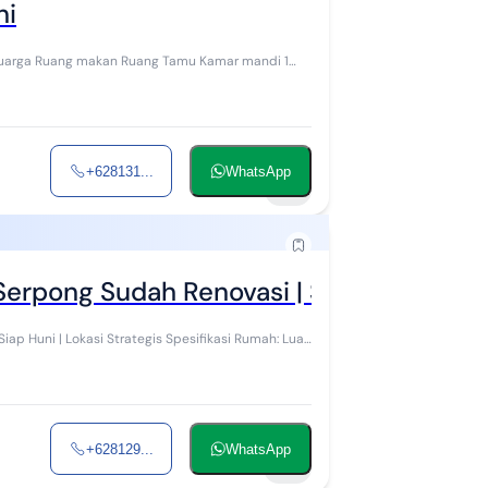
ni
+628131...
WhatsApp
14
erpong Sudah Renovasi | Siap Huni | Loka
+628129...
WhatsApp
10