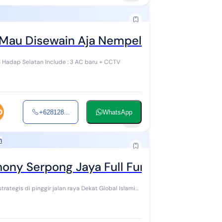
 Mau Disewain Aja Nempel BSD
 62 m2 3 KT 2 KM Hadap Selatan Include : 3 AC baru + CCTV
+628128...
WhatsApp
9
h
ny Serpong Jaya Full Furnished Tanger