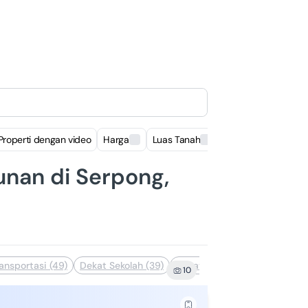
Properti dengan video
Harga
Luas Tanah
Luas Bangunan
nan di Serpong,
ansportasi (49)
Dekat Sekolah (39)
Dekat Pusat Perbelanjaan (3
10