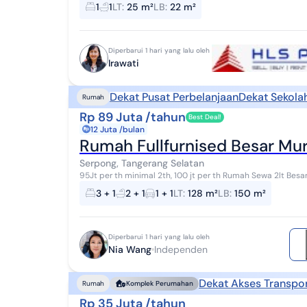
pool) Sewa 30jt/thn Nego
1
1
LT
:
25 m²
LB
:
22 m²
Diperbarui 1 hari yang lalu oleh
Irawati
Dekat Pusat Perbelanjaan
Dekat Sekola
Rumah
Rp 89 Juta /tahun
Best Deal!
12 Juta /bulan
Rumah Fullfurnised Besar Mu
Serpong, Tangerang Selatan
95Jt per th minimal 2th, 100 jt per th Rumah Sewa 2lt Besa
Renovasi Kondisi Bagus Walking Distance kemana...
3 + 1
2 + 1
1 + 1
LT
:
128 m²
LB
:
150 m²
Diperbarui 1 hari yang lalu oleh
Nia Wang
Independen
Dekat Akses Transpor
Rumah
Komplek Perumahan
Rp 35 Juta /tahun