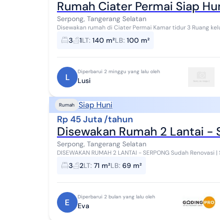
Rumah Ciater Permai Siap Hu
Serpong, Tangerang Selatan
Disewakan rumah di Ciater Permai Kamar tidur 3 Ruang keluarga Ruang makan Ruang Tamu Kamar mandi 1
Ruang mencuci Lantai 2 hanya berisi tempat me...
3
1
LT
:
140 m²
LB
:
100 m²
Diperbarui 2 minggu yang lalu oleh
L
Lusi
Siap Huni
Rumah
Rp 45 Juta /tahun
Disewakan Rumah 2 Lantai - S
Serpong, Tangerang Selatan
DISEWAKAN RUMAH 2 LANTAI - SERPONG Sudah Renovasi | Siap Huni | Lokasi Strategis Spesifikasi Rumah: Luas
Tanah: 71 m² Luas Bangunan: 69 m² 2 ...
3
2
LT
:
71 m²
LB
:
69 m²
Diperbarui 2 bulan yang lalu oleh
E
Eva