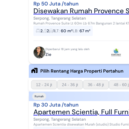
Rp 50 Juta /tahun
Disewakan Rumah Provence Su
Serpong, Tangerang Selatan
Rumah Provence Suite Lt 60m Lb 67m Bangunan 2 lantai KT 2, KM 2 (AC) Kitchen set Water Heater sewa nya
55jt
2
2
1
LT
:
60 m²
LB
:
67 m²
Diperbarui 18 jam yang lalu oleh
Zie
Pilih Rentang Harga Properti Pertahun
12 - 24 jt
24 - 36 jt
36 - 48 jt
48 - 60 j
Rumah
Rp 30 Juta /tahun
Apartemen Scientia, Full Fur
Serpong, Tangerang Selatan
Apartemen Scientia disewakan Murah (studio) Studio Furnish 21.90 M2 Tower A, Lantai 5 (selantai dengan