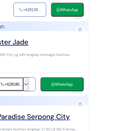
+628139...
WhatsApp
6
ah
ster Jade
BSD City yg sdh lengkap berbagai fasilitas
+628180...
WhatsApp
10
aradise Serpong City
s lengkap. LT 60 LB 180 4 lantai