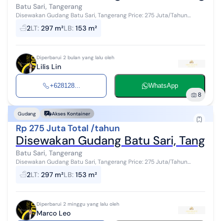
Batu Sari, Tangerang
Disewakan Gudang Batu Sari, Tangerang Price: 275 Juta/Tahun
(Nepis) Spec: -LT: 297m2 -LB: 153m2 -LANTAI: 3 (LANTAI DASAR
2
LT
:
297 m²
LB
:
153 m²
TINGGI 6 MTR) (LANTAI 2-...
Diperbarui 2 bulan yang lalu oleh
Lilis Lin
+628128...
WhatsApp
8
Gudang
Akses Kontainer
Rp 275 Juta Total /tahun
Disewakan Gudang Batu Sari, Tanger
Batu Sari, Tangerang
Disewakan Gudang Batu Sari, Tangerang Price: 275 Juta/Tahun
(Nepis) Spec: -LT: 297m2 -LB: 153m2 -LANTAI: 3 (LANTAI DASAR
2
LT
:
297 m²
LB
:
153 m²
TINGGI 6 MTR) (LANTAI 2-...
Diperbarui 2 minggu yang lalu oleh
Marco Leo