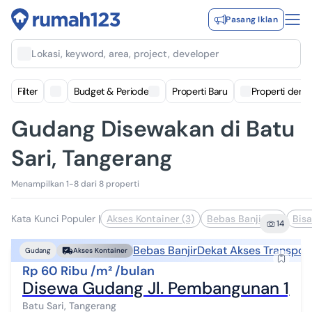
Pasang Iklan
Lokasi, keyword, area, project, developer
Filter
Budget & Periode
Properti Baru
Properti deng
Gudang Disewakan di Batu
Sari, Tangerang
Menampilkan 1-8 dari 8 properti
Kata Kunci Populer
|
Akses Kontainer (3)
Bebas Banjir (2)
Bisa
14
Bebas Banjir
Dekat Akses Transport
Gudang
Akses Kontainer
Rp 60 Ribu /m² /bulan
Disewa Gudang Jl. Pembangunan 1, T
Batu Sari, Tangerang