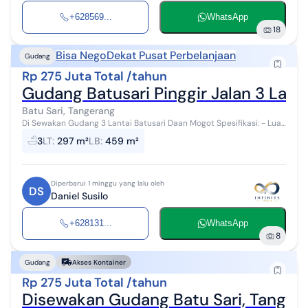
+628569...
WhatsApp
18
Bisa Nego
Dekat Pusat Perbelanjaan
Gudang
Rp 275 Juta Total /tahun
Gudang Batusari Pinggir Jalan 3 Lant
Batu Sari, Tangerang
Di Sewakan Gudang 3 Lantai Batusari Daan Mogot Spesifikasi: - Luas
Tanah 297m - Bangunan 459m (3lt) - Listrik 2 kepala(token) 6600 -
3
LT
:
297 m²
LB
:
459 m²
Lift baran...
Diperbarui 1 minggu yang lalu oleh
DS
Daniel Susilo
+628131...
WhatsApp
8
Gudang
Akses Kontainer
Rp 275 Juta Total /tahun
Disewakan Gudang Batu Sari, Tanger