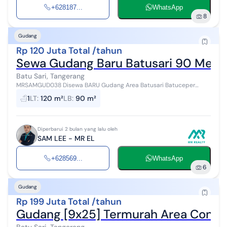
+628187...
WhatsApp
8
Gudang
Rp 120 Juta Total /tahun
Sewa Gudang Baru Batusari 90 Mete
Batu Sari, Tangerang
MRSAMGUD038 Disewa BARU Gudang Area Batusari Batuceper
Tangerang LT 120 m² (Uk. 6X20) LB 90 m² (Uk. 6X15) Tinggi Gudang 10
1
LT
:
120 m²
LB
:
90 m²
Meter Cor Dalam 250,...
Diperbarui 2 bulan yang lalu oleh
SAM LEE - MR EL
+628569...
WhatsApp
6
Gudang
Rp 199 Juta Total /tahun