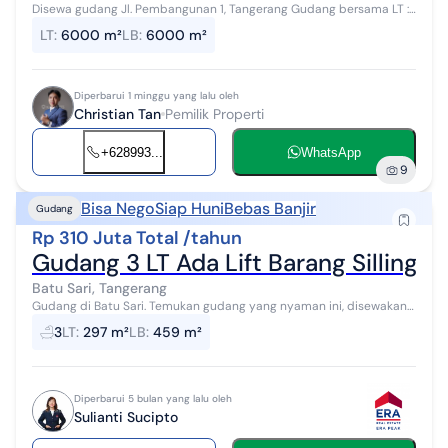
Disewa gudang Jl. Pembangunan 1, Tangerang Gudang bersama LT :
6.000m2 LB : 6.000m2 Tinggi ceilling 8 meter - Kalau tersewa
LT
:
6000 m²
LB
:
6000 m²
Pemilik buatkan space...
Diperbarui 1 minggu yang lalu oleh
Christian Tan
Pemilik Properti
+628993...
WhatsApp
9
Bisa Nego
Siap Huni
Bebas Banjir
Gudang
Rp 310 Juta Total /tahun
Gudang 3 LT Ada Lift Barang Silling 
Batu Sari, Tangerang
Gudang di Batu Sari. Temukan gudang yang nyaman ini, disewakan
menghadirkan lingkungan fasilitas yang lengkap, cocok untuk Anda
3
LT
:
297 m²
LB
:
459 m²
yang menginginkan...
Diperbarui 5 bulan yang lalu oleh
Sulianti Sucipto