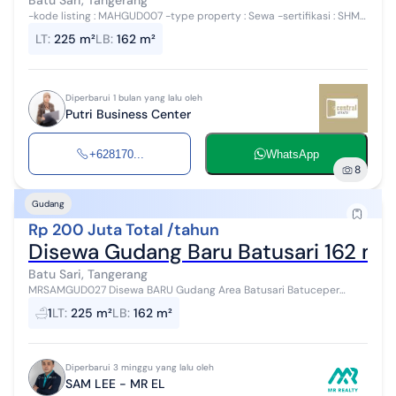
Batu Sari, Tangerang
-kode listing : MAHGUD007 -type property : Sewa -sertifikasi : SHM -
harga jual (nego/nett) : Rp. - -harga sewa (nego/nett) : Rp. 200 Juta/
LT
:
225 m²
LB
:
162 m²
...
Diperbarui 1 bulan yang lalu oleh
Putri Business Center
+628170...
WhatsApp
8
Gudang
Rp 200 Juta Total /tahun
Disewa Gudang Baru Batusari 162 me
Batu Sari, Tangerang
MRSAMGUD027 Disewa BARU Gudang Area Batusari Batuceper
Tangerang LT 225 m² (Uk. 9X25) LB 162 m² Tinggi Gudang 10 Meter
1
LT
:
225 m²
LB
:
162 m²
Cor Dalam 250, Cor Luar 3...
Diperbarui 3 minggu yang lalu oleh
SAM LEE - MR EL