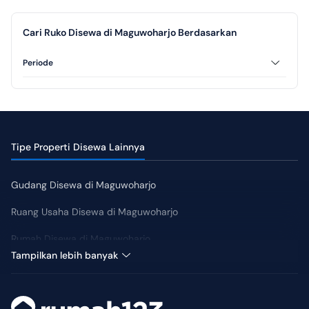
Cari Ruko Disewa di Maguwoharjo Berdasarkan
Periode
Tahunan
Tipe Properti Disewa Lainnya
Gudang Disewa di Maguwoharjo
Ruang Usaha Disewa di Maguwoharjo
Rumah Disewa di Maguwoharjo
Harga Tengah: Rp 120 Juta
Tampilkan lebih banyak