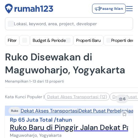
Pasang Iklan
Lokasi, keyword, area, project, developer
Filter
Budget & Periode
Properti Baru
Properti deng
Ruko Disewakan di
Maguwoharjo, Yogyakarta
Menampilkan 1-13 dari 13 properti
Kata Kunci Populer
|
Dekat Akses Transportasi (12)
Dekat Pusat 
6
Dekat Akses Transportasi
Dekat Pusat Perbelanjaan
Ruko
Rp 65 Juta Total /tahun
Ruko Baru di Pinggir Jalan Dekat Pa
Maguwoharjo, Yogyakarta