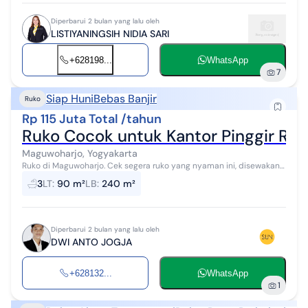
Diperbarui 2 bulan yang lalu oleh
LISTIYANINGSIH NIDIA SARI
+628198...
WhatsApp
7
Siap Huni
Bebas Banjir
Ruko
Rp 115 Juta Total /tahun
Ruko Cocok untuk Kantor Pinggir Rin
Maguwoharjo, Yogyakarta
Ruko di Maguwoharjo. Cek segera ruko yang nyaman ini, disewakan
menawarkan lingkungan fasilitas yang lengkap, cocok untuk Anda
3
LT
:
90 m²
LB
:
240 m²
yang menginginkan ...
Diperbarui 2 bulan yang lalu oleh
DWI ANTO JOGJA
+628132...
WhatsApp
1