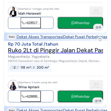
Diperbarui 1 minggu yang lalu oleh
Idah Herawati
+628517...
WhatsApp
6
Dekat Akses Transportasi
Dekat Pusat Perbelanjaan
Ruko
Rp 70 Juta Total /tahun
Ruko 2Lt di Pinggir Jalan Dekat Pasa
Maguwoharjo, Yogyakarta
AB003 Disewakan ruko di Sembego, Maguwoharjo, Depok, Sleman.
Ruko ini berada dipinggir jalan raya, akses jalan bagus dan ramai,
2
LT
:
118 m²
LB
:
200 m²
mudah dijangkau da...
Diperbarui 5 bulan yang lalu oleh
Wina Apriani
+628895...
WhatsApp
14
Dekat Akses Transportasi
Dekat Pusat Perbelanjaan
Ruko