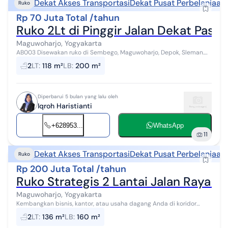
Dekat Akses Transportasi
Dekat Pusat Perbelanjaan
Ruko
Rp 70 Juta Total /tahun
Ruko 2Lt di Pinggir Jalan Dekat Pasa
Maguwoharjo, Yogyakarta
AB003 Disewakan ruko di Sembego, Maguwoharjo, Depok, Sleman.
Ruko ini berada dipinggir jalan raya, akses jalan bagus dan ramai,
2
LT
:
118 m²
LB
:
200 m²
mudah dijangkau da...
Diperbarui 5 bulan yang lalu oleh
Iqroh Haristianti
+628953...
WhatsApp
11
Dekat Akses Transportasi
Dekat Pusat Perbelanjaan
Ruko
Rp 200 Juta Total /tahun
Ruko Strategis 2 Lantai Jalan Raya S
Maguwoharjo, Yogyakarta
Kembangkan bisnis, kantor, atau usaha dagang Anda di koridor
bisnis paling ramai dan strategis di Yogyakarta. Disewakan satu unit
2
LT
:
136 m²
LB
:
160 m²
Rumah Toko (Ruko)...