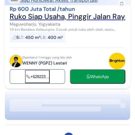
Siap Huni
Dekat Akses Transportasi
Ruko
Rp 600 Juta Total /tahun
Ruko Siap Usaha, Pinggir Jalan Raya 
Maguwoharjo, Yogyakarta
1,9 km Bandara Adisucipto. Cocok untuk toko oleh-oleh, resto,
kantor, dll. Parkiran 12 x 12 meter. Baru direnovasi total, siap huni.
5
LT
:
450 m²
LB
:
400 m²
Lantai 1: Toko...
Diperbarui 1 minggu yang lalu oleh
WENNY (PGPZ) Lestari
+628223...
WhatsApp