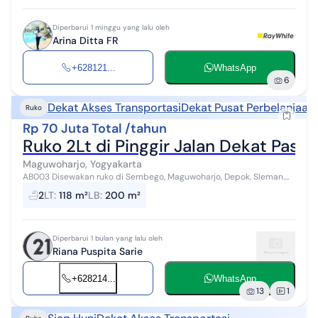
Diperbarui 1 minggu yang lalu oleh
Arina Ditta FR
+628121...
WhatsApp
6
Dekat Akses Transportasi
Dekat Pusat Perbelanjaan
Ruko
Rp 70 Juta Total /tahun
Ruko 2Lt di Pinggir Jalan Dekat Pasa
Maguwoharjo, Yogyakarta
AB003 Disewakan ruko di Sembego, Maguwoharjo, Depok, Sleman.
Ruko ini berada dipinggir jalan raya, akses jalan bagus dan ramai,
2
LT
:
118 m²
LB
:
200 m²
mudah dijangkau da...
Diperbarui 1 bulan yang lalu oleh
Riana Puspita Sarie
+628214...
WhatsApp
13
1