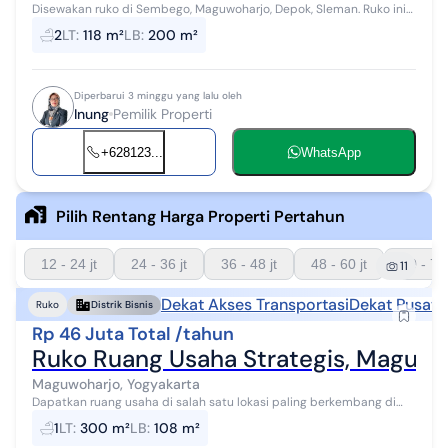
Disewakan ruko di Sembego, Maguwoharjo, Depok, Sleman. Ruko ini
berada dipinggir jalan raya, akses jalan bagus dan ramai, mudah
2
LT
:
118 m²
LB
:
200 m²
dijangkau dan str...
Diperbarui 3 minggu yang lalu oleh
Inung
Pemilik Properti
+628123...
WhatsApp
Pilih Rentang Harga Properti Pertahun
12 - 24 jt
24 - 36 jt
36 - 48 jt
48 - 60 jt
60 - 72 
11
Dekat Akses Transportasi
Dekat Pusat 
Ruko
Distrik Bisnis
Rp 46 Juta Total /tahun
Ruko Ruang Usaha Strategis, Maguwo
Maguwoharjo, Yogyakarta
Dapatkan ruang usaha di salah satu lokasi paling berkembang di
Yogyakarta. Ruko ini menawarkan keunggulan utama berupa lahan
1
LT
:
300 m²
LB
:
108 m²
parkir yang sangat lua...