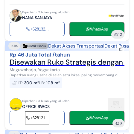
Diperbarui 2 bulan yang lalu oleh
NANA SANJAYA
+628132...
WhatsApp
10
Dekat Akses Transportasi
Dekat Pusat 
Ruko
Distrik Bisnis
Rp 46 Juta Total /tahun
Disewakan Ruko Strategis dengan La
Maguwoharjo, Yogyakarta
Dapatkan ruang usaha di salah satu lokasi paling berkembang di
Yogyakarta. Ruko ini menawarkan keunggulan utama berupa lahan
1
LT
:
300 m²
LB
:
108 m²
parkir yang sangat lua...
Diperbarui 3 bulan yang lalu oleh
OFFICE RWCS
+628121...
WhatsApp
6