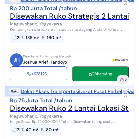
Rp 200 Juta Total /tahun
Disewakan Ruko Strategis 2 Lantai J
Maguwoharjo, Yogyakarta
Kembangkan bisnis, kantor, atau usaha dagang Anda di koridor
bisnis paling ramai dan strategis di Yogyakarta. Disewakan satu unit
2
LT
:
136 m²
LB
:
160 m²
Rumah Toko (Ruko)...
Diperbarui 1 bulan yang lalu oleh
JH
Joshua Arief Handoyo
+628126...
WhatsApp
5
Dekat Akses Transportasi
Dekat Pusat Perbelanjaan
Ruko
Rp 75 Juta Total /tahun
Disewakan Ruko 2 Lantai Lokasi Star
Maguwoharjo, Yogyakarta
Harga Sewa: Rp 75.000.000 / Tahun Disewakan ruang usaha
(Toko/Ruko) yang berlokasi sangat strategis di pinggir jalan utama
2
LT
:
40 m²
LB
:
80 m²
Jl.Tajem Raya ,Maguwoha...