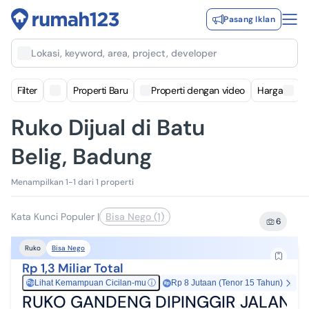
Pasang Iklan
Lokasi, keyword, area, project, developer
Filter
Properti Baru
Properti dengan video
Harga
Ruko Dijual di Batu
Belig, Badung
Menampilkan 1-1 dari 1 properti
Kata Kunci Populer
|
Bisa Nego (1)
6
Bisa Nego
Ruko
Rp 1,3 Miliar Total
Lihat Kemampuan Cicilan-mu
ⓘ
Rp 8 Jutaan (Tenor 15 Tahun)
Rp
RUKO GANDENG DIPINGGIR JALAN U