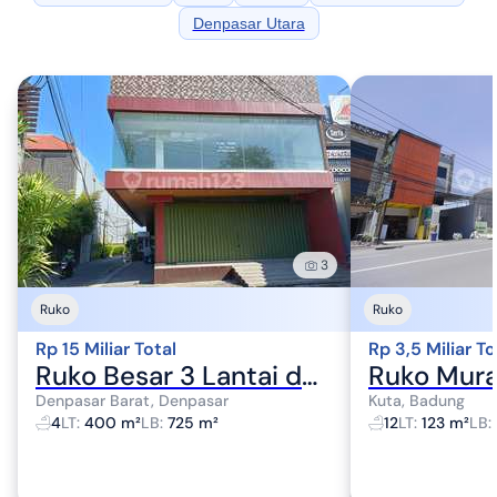
Denpasar Utara
3
Ruko
Ruko
Rp 15 Miliar Total
Rp 3,5 Miliar To
Ruko Besar 3 Lantai dengan Lift Lokasi Premium di Denpasar Barat
Denpasar Barat, Denpasar
Kuta, Badung
4
LT
:
400 m²
LB
:
725 m²
12
LT
:
123 m²
LB
: