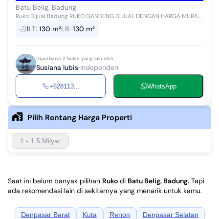
Batu Belig, Badung
Ruko Dijual Badung RUKO GANDENG DIJUAL DENGAN HARGA MURAH
. DIPINGGIR JALAN RAYA,SANGAT STRATEGIS UNTUK USAHA DAN
1
LT
:
130 m²
LB
:
130 m²
INVESTASI DAN HARGA NEGO LANGSUN...
Diperbarui 2 bulan yang lalu oleh
Susiana lubis
Independen
+628113...
WhatsApp
Pilih Rentang Harga Properti
1 - 1.5 Milyar
Saat ini belum banyak pilihan
Ruko
di
Batu Belig, Badung
.
Tapi
ada rekomendasi lain di sekitarnya yang menarik untuk kamu.
Denpasar Barat
Kuta
Renon
Denpasar Selatan