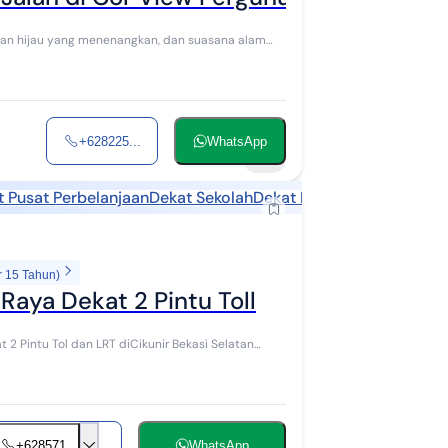
an hijau yang menenangkan, dan suasana alam
+628225...
WhatsApp
21
t Pusat Perbelanjaan
Dekat Sekolah
Dekat Fasilitas Kesehatan
r 15 Tahun)
 Raya Dekat 2 Pintu Toll
t 2 Pintu Tol dan LRT diCikunir Bekasi Selatan
+628571...
WhatsApp