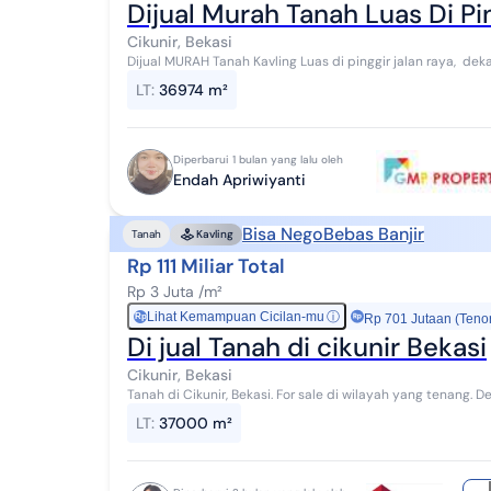
Dijual Murah Tanah Luas Di Pin
Cikunir, Bekasi
Dijual MURAH Tanah Kavling Luas di pinggir jalan raya, deka
Hanya utk LANGSUNG PEMBELI / INVESTOR ...
LT
:
36974 m²
Diperbarui 1 bulan yang lalu oleh
Endah Apriwiyanti
Bisa Nego
Bebas Banjir
Tanah
Kavling
Rp 111 Miliar Total
Rp 3 Juta /m²
Lihat Kemampuan Cicilan-mu
ⓘ
Rp
Rp 701 Jutaan (Teno
Di jual Tanah di cikunir Bekasi
Cikunir, Bekasi
Tanah di Cikunir, Bekasi. For sale di wilayah yang tenang. Dengan rinciannya adalah sebagai berikut: -
Sertifikat: SHM - Sertifikat Hak Milik D...
LT
:
37000 m²