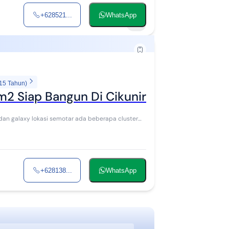
+628521...
WhatsApp
3
 15 Tahun)
2 Siap Bangun Di Cikunir Dekat Pekayo
n dan galaxy lokasi semotar ada beberapa cluster
+628138...
WhatsApp