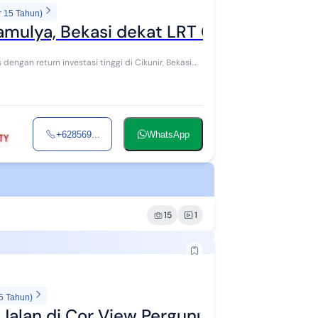
r 15 Tahun)
amulya, Bekasi dekat LRT Cikunir, SHM
ngan return investasi tinggi di Cikunir, Bekasi.
+628569...
WhatsApp
15
1
5 Tahun)
s Jalan di Cor View Pergunungan SHM