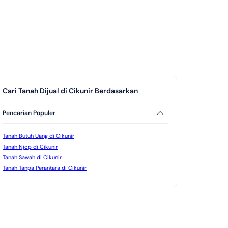
Cari Tanah Dijual di Cikunir Berdasarkan
Pencarian Populer
Tanah Butuh Uang di Cikunir
Tanah Njop di Cikunir
Tanah Sawah di Cikunir
iap Bangun
Tanah Tanpa Perantara di Cikunir