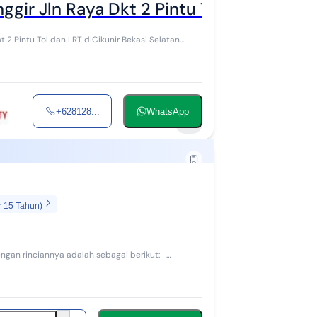
ggir Jln Raya Dkt 2 Pintu Tol & Lrt
t 2 Pintu Tol dan LRT diCikunir Bekasi Selatan
+628128...
WhatsApp
7
r 15 Tahun)