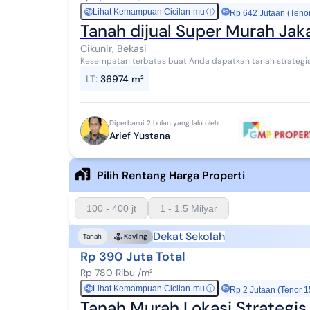
Lihat Kemampuan Cicilan-mu
ⓘ
Rp
Rp 642 Jutaan (Teno
Tanah dijual Super Murah Jak
Cikunir, Bekasi
Kesempatan terbatas buat Anda dapatkan tanah strategis de
Tanah ini menawarkan kelengkapan fasilit...
LT
:
36974 m²
Diperbarui 2 bulan yang lalu oleh
Arief Yustana
Pilih Rentang Harga Properti
100 - 400 jt
1 - 1.5 Milyar
Dekat Sekolah
Tanah
Kavling
Rp 390 Juta Total
Rp 780 Ribu /m²
Lihat Kemampuan Cicilan-mu
ⓘ
Rp
Rp 2 Jutaan (Tenor 1
Tanah Murah Lokasi Strategi