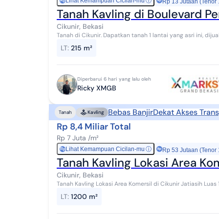
Lihat Kemampuan Cicilan-mu
ⓘ
Rp
Rp 13 Jutaan (Tenor
Tanah Kavling di Boulevard 
Cikunir, Bekasi
Tanah di Cikunir. Dapatkan tanah 1 lantai yang asri ini, dijual menawarkan lingkungan fasilitas yang lengkap,
cocok untuk Anda yang menginginkan ...
LT
:
215 m²
Diperbarui 6 hari yang lalu oleh
Ricky XMGB
Bebas Banjir
Dekat Akses Trans
Tanah
Kavling
Rp 8,4 Miliar Total
Rp 7 Juta /m²
Lihat Kemampuan Cicilan-mu
ⓘ
Rp
Rp 53 Jutaan (Tenor
Tanah Kavling Lokasi Area Kom
Cikunir, Bekasi
Tanah Kavling Lokasi Area Komersil di Cikunir Jatiasih Luas 1.200m² Siap Bangun Spesifikasi : - Luas Tanah :
1.200m² - Dimensi Tanah : 30m x 4...
LT
:
1200 m²