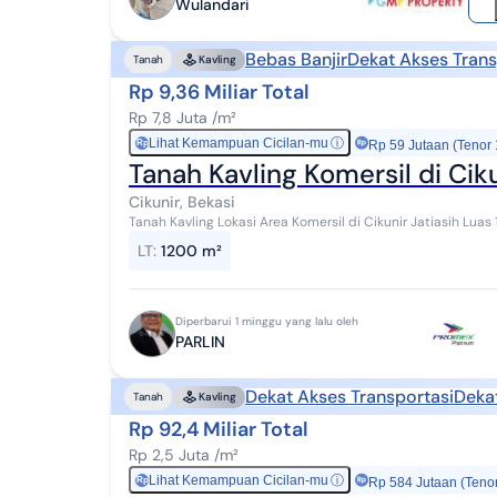
Wulandari
Bebas Banjir
Dekat Akses Trans
Tanah
Kavling
Rp 9,36 Miliar Total
Rp 7,8 Juta /m²
Lihat Kemampuan Cicilan-mu
ⓘ
Rp
Rp 59 Jutaan (Tenor
Tanah Kavling Komersil di Ciku
Cikunir, Bekasi
Tanah Kavling Lokasi Area Komersil di Cikunir Jatiasih Luas 1.200m² Siap Bangun Spesifikasi : - Luas Tanah :
1.200m² - Dimensi Tanah : 30m x 4...
LT
:
1200 m²
Diperbarui 1 minggu yang lalu oleh
PARLIN
Dekat Akses Transportasi
Deka
Tanah
Kavling
Rp 92,4 Miliar Total
Rp 2,5 Juta /m²
Lihat Kemampuan Cicilan-mu
ⓘ
Rp
Rp 584 Jutaan (Teno