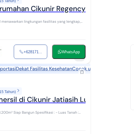
 15 Tahun)
Perumahan Cikunir Regency Mediterania
+628171...
WhatsApp
6
portasi
Dekat Fasilitas Kesehatan
Cocok untuk kost
 15 Tahun)
ersil di Cikunir Jatiasih Luas 1.200M² S