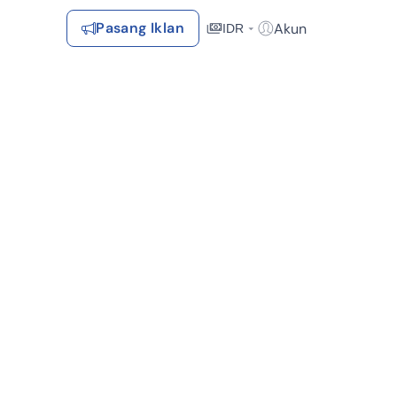
Pasang Iklan
Akun
IDR
Login / Register
Rekomendasi
Tersimpan
Daftar Properti Favorit, Hasil Pencarian, Hasil Simulasi, Artikel
Terakhir Dilihat
Properti yang dilihat sebelumnya
Kontak Rumah123
t Sekolah (5)
Cocok untuk kost (4)
Dekat Pusat Perbelanjaan (3
Syarat &
Hubungi
Kirim
Ketentuan
at Fasilitas Kesehatan
Cocok untuk kost
Rumah123
Feedback
Pengiklan