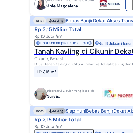
Diperbarui 2 bulan yang lalu oleh
Anie Magdalena
Bebas Banjir
Dekat Akses Trans
Tanah
Kavling
Rp 3,15 Miliar Total
Rp 10 Juta /m²
Lihat Kemampuan Cicilan-mu
ⓘ
Rp
Rp 19 Jutaan (Tenor
Tanah Kavling di Cikunir Dekat
Cikunir, Bekasi
Dijual Tanah Kavling di Cikunir Dekat ke Tol Jatibening dan LRT cikunir1 Bekasi SPESIFI
SHM IMB PBB - Hadap Selatan...
LT
:
315 m²
Diperbarui 2 bulan yang lalu oleh
Suryadi
Siap Huni
Bebas Banjir
Dekat Ak
Tanah
Kavling
Rp 2,15 Miliar Total
Rp 10 Juta /m²