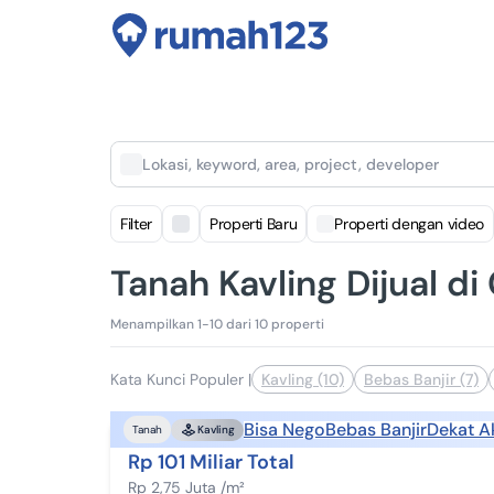
Lokasi, keyword, area, project, developer
Filter
Properti Baru
Properti dengan video
Tanah Kavling Dijual di 
Menampilkan 1-10 dari 10 properti
Kata Kunci Populer
|
Kavling (10)
Bebas Banjir (7)
Bisa Nego
Bebas Banjir
Dekat A
Tanah
Kavling
Rp 101 Miliar Total
Rp 2,75 Juta /m²