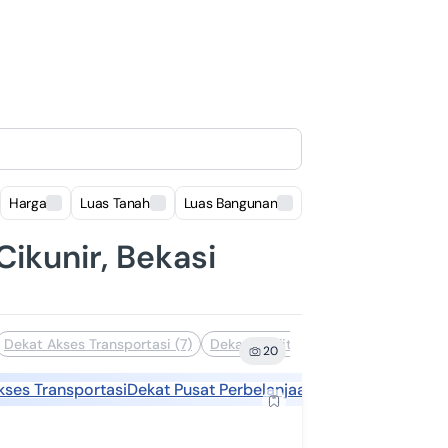
Harga
Luas Tanah
Luas Bangunan
Lokasi
Cikunir, Bekasi
Dekat Akses Transportasi (7)
Dekat Fasilitas Kesehatan (5)
Deka
20
kses Transportasi
Dekat Pusat Perbelanjaan
Dekat Sekolah
Dek