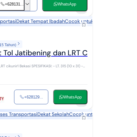
+628131...
WhatsApp
5
portasi
Dekat Tempat Ibadah
Cocok untuk usaha
 15 Tahun)
 Tol Jatibening dan LRT Cikunir 1
KASI: - LT. 315 (10 x 31) -
+628129...
WhatsApp
5
ses Transportasi
Dekat Sekolah
Cocok untuk kost