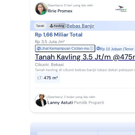
Diperbarui 5 hari yang lalu oleh
Ririe Promex
Bebas Banjir
Tanah
Kavling
Rp 1,66 Miliar Total
Rp 3,5 Juta /m²
Lihat Kemampuan Cicilan-mu
ⓘ
Rp
Rp 10 Jutaan (Tenor
Tanah Kavling 3.5 Jt/m @475m
Cikunir, Bekasi
Tanah kavling di cikunir bebas banjir lokasi dekat pekayo
siap bangun luas 475 m2 ada 2 kavling ha...
LT
:
475 m²
Diperbarui 2 bulan yang lalu oleh
Lanny Astuti
Pemilik Properti