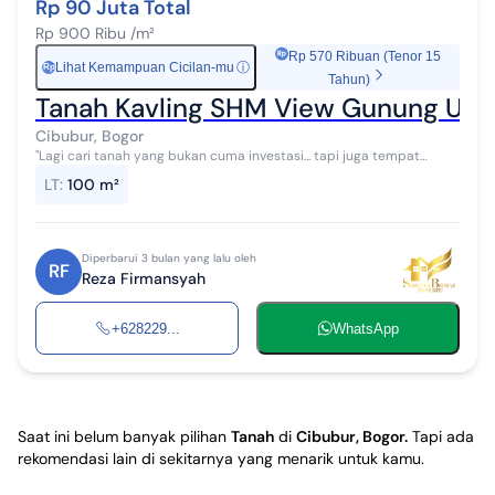
Rp 90 Juta Total
Rp 900 Ribu /m²
Rp 570 Ribuan (Tenor 15
Lihat Kemampuan Cicilan-mu
ⓘ
Rp
Tahun)
Tanah Kavling SHM View Gunung Udar
Cibubur, Bogor
"Lagi cari tanah yang bukan cuma investasi... tapi juga tempat
healing?" "Kenalin, The Hanjawong Villas - tanah kavling bernuansa
LT
:
100 m²
Eropa dengan sua...
Diperbarui 3 bulan yang lalu oleh
RF
Reza Firmansyah
+628229...
WhatsApp
Saat ini belum banyak pilihan
Tanah
di
Cibubur, Bogor
.
Tapi ada
rekomendasi lain di sekitarnya yang menarik untuk kamu.