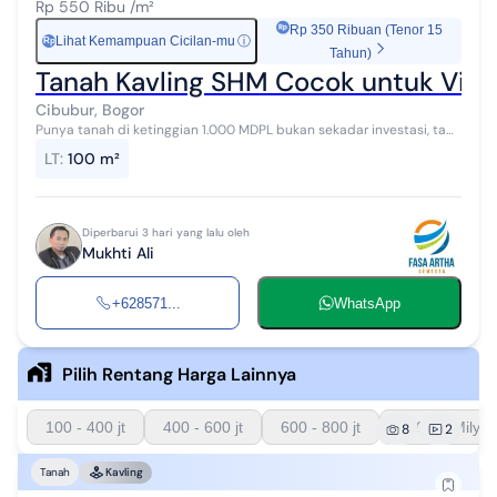
Rp 550 Ribu /m²
Rp 350 Ribuan (Tenor 15
Lihat Kemampuan Cicilan-mu
ⓘ
Rp
Tahun)
Tanah Kavling SHM Cocok untuk Villa
Cibubur, Bogor
Punya tanah di ketinggian 1.000 MDPL bukan sekadar investasi, tapi
investasi untuk kualitas hidup. Bayangkan setiap pagi disambut
LT
:
100 m²
udara pegunungan...
Diperbarui 3 hari yang lalu oleh
Mukhti Ali
+628571...
WhatsApp
Pilih Rentang Harga Lainnya
100 - 400 jt
400 - 600 jt
600 - 800 jt
800 - 1 Milyar
8
2
Tanah
Kavling