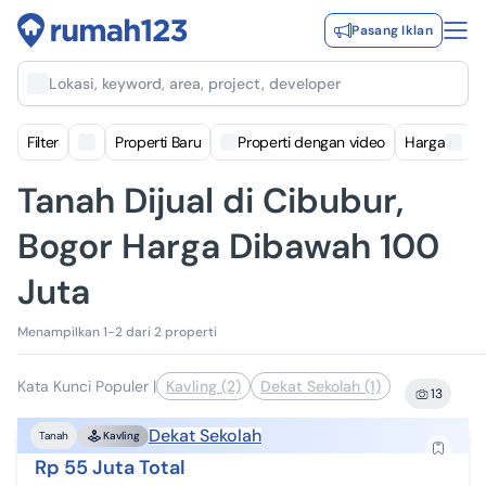
Pasang Iklan
Lokasi, keyword, area, project, developer
Filter
Properti Baru
Properti dengan video
Harga
Tanah Dijual di Cibubur,
Bogor Harga Dibawah 100
Juta
Menampilkan 1-2 dari 2 properti
Kata Kunci Populer
|
Kavling (2)
Dekat Sekolah (1)
13
Dekat Sekolah
Tanah
Kavling
Rp 55 Juta Total