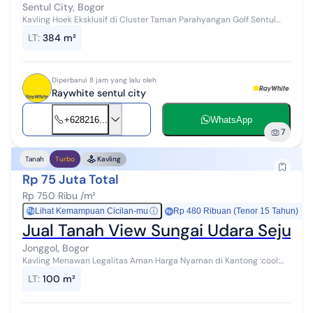
Sentul City, Bogor
Kavling Hoek Eksklusif di Cluster Taman Parahyangan Golf Sentul
City Miliki aset properti premium di salah satu cluster paling
LT
:
384 m²
prestisius di Sentu...
Diperbarui 8 jam yang lalu oleh
Raywhite sentul city
+628216...
WhatsApp
7
Tanah
Turbo
Kavling
Rp 75 Juta Total
Rp 750 Ribu /m²
Lihat Kemampuan Cicilan-mu
ⓘ
Rp 480 Ribuan (Tenor 15 Tahun)
Rp
Jual Tanah View Sungai Udara Sejuk
Jonggol, Bogor
Kavling Menawan Legalitas Aman Harga Nyaman di Kantong :cool:
Kavling Kampung Wisata Sukamakmur menjadi kavling yang wajib
LT
:
100 m²
Anda masukkan dalam Lis...