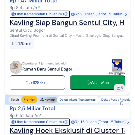
Rp 1,47 Miliar Total
Rp 8,4 Juta /m²
Lihat Kemampuan Cicilan-mu
ⓘ
Rp 9 Jutaan (Tenor 15 Tahun)
Rp
Kavling Siap Bangun Sentul City, Hany
Sentul City, Bogor
Dijual Kavling Premium di Sentul City - Posisi Strategis, Siap Bangun
Kesempatan memiliki kavling eksklusif di kawasan premium Sentul
LT
:
175 m²
City denga...
Diperbarui 7 jam yang lalu oleh
Rumah Baru Sentul Bogor
+628787...
WhatsApp
5
Dekat Akses Transportasi
Dekat Pusat Perbelanj
Tanah
Premier
Kavling
Rp 2,5 Miliar Total
Rp 6,51 Juta /m²
Lihat Kemampuan Cicilan-mu
ⓘ
Rp 15 Jutaan (Tenor 15 Tahun)
Rp
Kavling Hoek Eksklusif di Cluster Ta