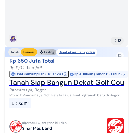
13
Dekat Akses Transportasi
Tanah
Premier
Kavling
Rp 650 Juta Total
Rp 9,02 Juta /m²
Lihat Kemampuan Cicilan-mu
ⓘ
Rp 4 Jutaan (Tenor 15 Tahun)
Rp
Tanah Siap Bangun Dekat Golf Cours
Rancamaya, Bogor
Project: Rancamaya Golf Estate Dijual kavling/tanah baru di Bogor
Luas tanah 72 m2 Lokasi 450 meter di atas permukaan laut
LT
:
72 m²
sehingga udaranya masih...
Diperbarui 4 jam yang lalu oleh
Sinar Mas Land