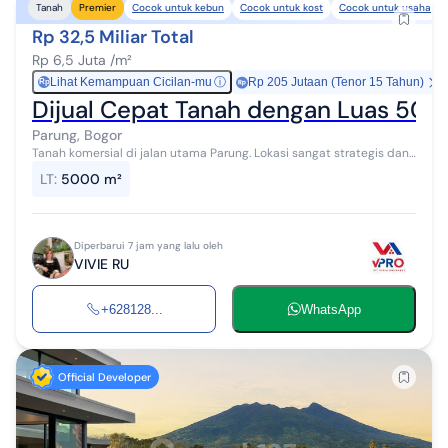
Cocok untuk kebun
Cocok untuk kost
Cocok untuk usaha
Tanah
Premier
Rp 32,5 Miliar Total
Rp 6,5 Juta /m²
Lihat Kemampuan Cicilan-mu
ⓘ
Rp 205 Jutaan (Tenor 15 Tahun)
Rp
Dijual Cepat Tanah dengan Luas 5000
Parung, Bogor
Tanah komersial di jalan utama Parung. Lokasi sangat strategis dan
potensial, tepat di pinggir Jalan Raya Parung yang sudah ramai dan
LT
:
5000 m²
berkembang se...
Diperbarui 7 jam yang lalu oleh
VIVIE RU
+628128...
WhatsApp
Official Developer