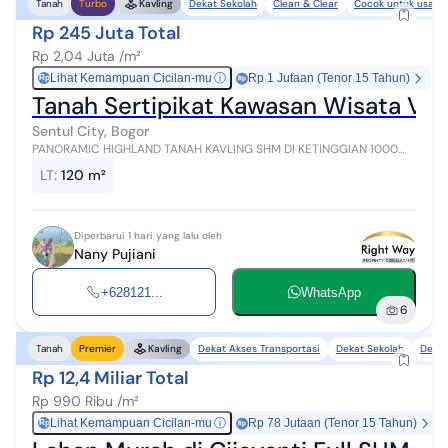
Dekat Sekolah
Clean & Clear
Cocok untuk usaha
Tanah
Turbo
Kavling
Rp 245 Juta Total
Rp 2,04 Juta /m²
Lihat Kemampuan Cicilan-mu
ⓘ
Rp 1 Jutaan (Tenor 15 Tahun)
Rp
Tanah Sertipikat Kawasan Wisata Vi
Sentul City, Bogor
PANORAMIC HIGHLAND TANAH KAVLING SHM DI KETINGGIAN 1000
MDPL Panoramic Highland Worth Land For Your Future :heart_eyes:
LT
:
120 m²
VALUE properti disini sem...
Diperbarui 1 hari yang lalu oleh
Nany Pujiani
+628121...
WhatsApp
6
Dekat Akses Transportasi
Dekat Sekolah
Dekat
Tanah
Premier
Kavling
Rp 12,4 Miliar Total
Rp 990 Ribu /m²
Lihat Kemampuan Cicilan-mu
ⓘ
Rp 78 Jutaan (Tenor 15 Tahun)
Rp