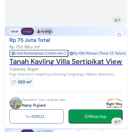
7
Tanah
Turbo
Kavling
Rp 75 Juta Total
Rp 750 Ribu /m²
Lihat Kemampuan Cicilan-mu
ⓘ
Rp 480 Ribuan (Tenor 15 Tahun)
Rp
Tanah Kavling Villa Sertipikat View C
Cipanas, Bogor
Pagi disambut megahnya Gunung Pangrango. Malam ditemani
indahnya city light dari ketinggian. Semua bisa Anda miliki di
LT
:
100 m²
SIMFONI PANGRANGO VIEW, ka...
Diperbarui 1 hari yang lalu oleh
Nany Pujiani
+628121...
WhatsApp
7