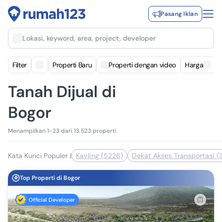
Pasang Iklan
Lokasi, keyword, area, project, developer
Filter
Properti Baru
Properti dengan video
Harga
Tanah Dijual di
Bogor
Menampilkan 1-23 dari 13.523 properti
Kata Kunci Populer
|
Kavling (5226)
Dekat Akses Transportasi (
Top Properti di Bogor
Official Developer