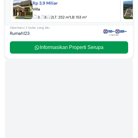
Rp 3,9 Miliar
Villa
3
3
2
LT:
252 m²
LB:
153 m²
Diperbarui
2 bulan yang lalu
Rumah123
Informasikan Properti Serupa