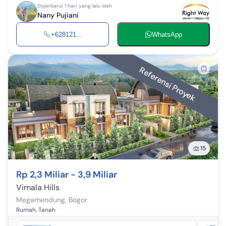
Diperbarui 1 hari yang lalu oleh
Nany Pujiani
+628121...
WhatsApp
Referensi Proyek
15
Rp 2,3 Miliar - 3,9 Miliar
Vimala Hills
Megamendung
,
Bogor
Rumah, Tanah