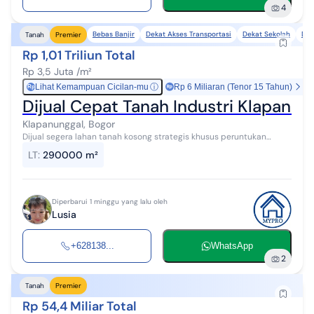
4
Bebas Banjir
Dekat Akses Transportasi
Dekat Sekolah
Dek
Tanah
Premier
Rp 1,01 Triliun Total
Rp 3,5 Juta /m²
Lihat Kemampuan Cicilan-mu
ⓘ
Rp 6 Miliaran (Tenor 15 Tahun)
Rp
Dijual Cepat Tanah Industri Klapanun
Klapanunggal, Bogor
Dijual segera lahan tanah kosong strategis khusus peruntukan
industri di kawasan Klapanunggal Kabupaten Bogor Kondisi kontur
LT
:
290000 m²
tanah sangat bagus rat...
Diperbarui 1 minggu yang lalu oleh
Lusia
+628138...
WhatsApp
2
Tanah
Premier
Rp 54,4 Miliar Total