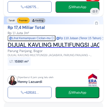
+628775...
WhatsApp
2
Tanah
Premier
Kavling
Rp 17,4 Miliar Total
Rp 1,1 Juta /m²
Lihat Kemampuan Cicilan-mu
ⓘ
Rp 110 Jutaan (Tenor 15 Tahun)
Rp
DIJUAL KAVLING MULTIFUNGSI JAG
Parung Panjang, Bogor
DIJUAL KAVLING MULTIFUNGSI JAGABAYA, PARUNG PANJANG -
BOGOR LT : 15,861 m2 SHM Peruntukan : - Gudang - ⁠Pabrik, dll -
LT
:
15861 m²
⁠Sudah kawasan indus...
Diperbarui 6 jam yang lalu oleh
Henny Lazuardi
+628161...
WhatsApp