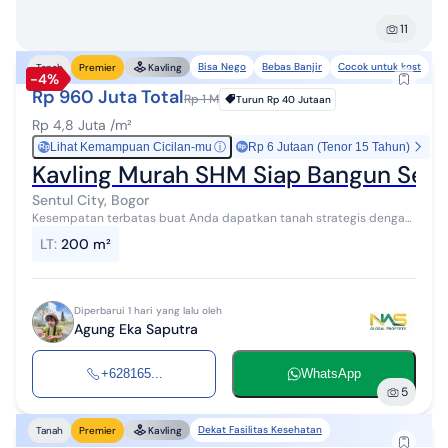
11
Bisa Nego
Bebas Banjir
Cocok untuk kost
Tanah
Premier
Kavling
-4%
Rp 960 Juta Total
Rp 1 M
Turun
Rp 40 Jutaan
Rp 4,8 Juta /m²
Lihat Kemampuan Cicilan-mu
ⓘ
Rp 6 Jutaan (Tenor 15 Tahun)
Rp
Kavling Murah SHM Siap Bangun Sent
Sentul City, Bogor
Kesempatan terbatas buat Anda dapatkan tanah strategis dengan
return investasi tinggi di Sentul City, Bogor. Tanah ini menawarkan
LT
:
200 m²
kelengkapan fasi...
Diperbarui 1 hari yang lalu oleh
Agung Eka Saputra
+628165...
WhatsApp
5
Dekat Fasilitas Kesehatan
Tanah
Premier
Kavling