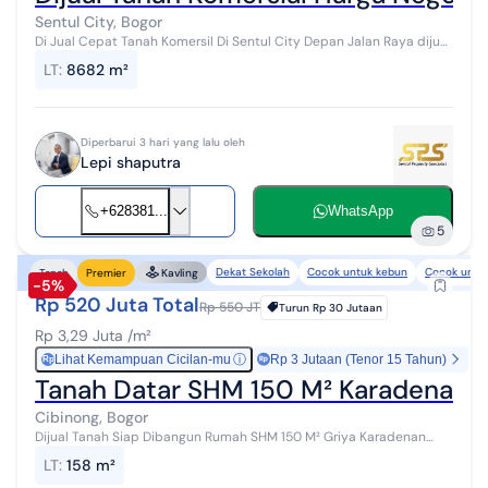
Sentul City, Bogor
Di Jual Cepat Tanah Komersil Di Sentul City Depan Jalan Raya dijual
kavling TANAH DEPAN ARCADIA KOMERSIL PINGGIR JALAN BUKIT
LT
:
8682 m²
SENTUL, sentul, bogor...
Diperbarui 3 hari yang lalu oleh
Lepi shaputra
+628381...
WhatsApp
5
Dekat Sekolah
Cocok untuk kebun
Cocok untuk
Tanah
Premier
Kavling
-5%
Rp 520 Juta Total
Rp 550 JT
Turun
Rp 30 Jutaan
Rp 3,29 Juta /m²
Lihat Kemampuan Cicilan-mu
ⓘ
Rp 3 Jutaan (Tenor 15 Tahun)
Rp
Tanah Datar SHM 150 M² Karadenan 
Cibinong, Bogor
Dijual Tanah Siap Dibangun Rumah SHM 150 M² Griya Karadenan
Indah Cibinong Cocok Untuk Rumah Tinggal Kesempatan memiliki
LT
:
158 m²
kavling tanah siap bangu...