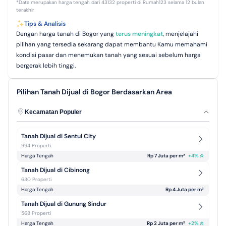
*Data merupakan harga tengah dari 43132 properti di Rumah123 selama 12 bulan
terakhir
Tips & Analisis
Dengan harga tanah di Bogor yang
terus meningkat
, menjelajahi
pilihan yang tersedia sekarang dapat membantu Kamu memahami
kondisi pasar dan menemukan tanah yang sesuai sebelum harga
bergerak lebih tinggi.
Pilihan Tanah Dijual di Bogor Berdasarkan Area
Kecamatan Populer
Tanah Dijual di Sentul City
994 Properti
Harga Tengah
Rp 7 Juta per m² 
+
4
%
Tanah Dijual di Cibinong
630 Properti
Harga Tengah
Rp 4 Juta per m² 
Tanah Dijual di Gunung Sindur
568 Properti
Harga Tengah
Rp 2 Juta per m² 
+
2
%