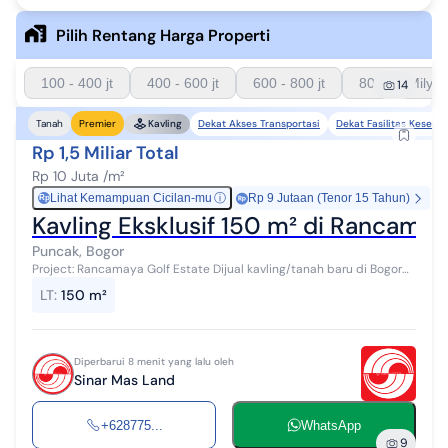
Pilih Rentang Harga Properti
100 - 400 jt
400 - 600 jt
600 - 800 jt
800 - 1 Milyar
14
Dekat Akses Transportasi
Dekat Fasilitas Keseha
Tanah
Premier
Kavling
Rp 1,5 Miliar Total
Rp 10 Juta /m²
Lihat Kemampuan Cicilan-mu
ⓘ
Rp 9 Jutaan (Tenor 15 Tahun)
Rp
Kavling Eksklusif 150 m² di Rancama
Puncak, Bogor
Project: Rancamaya Golf Estate Dijual kavling/tanah baru di Bogor
Luas tanah 150 m2 Lokasi 450 meter di atas permukaan laut
LT
:
150 m²
sehingga udaranya masi...
Diperbarui 8 menit yang lalu oleh
Sinar Mas Land
+628775...
WhatsApp
9