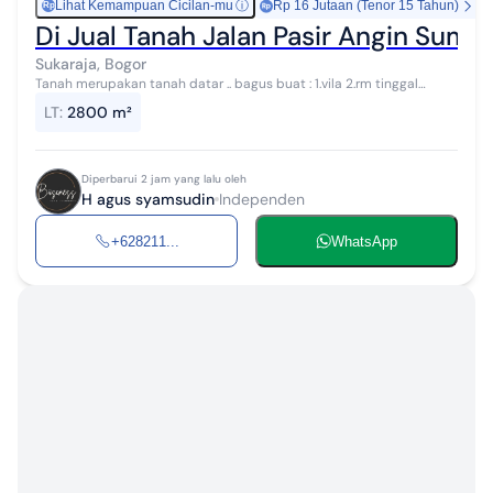
Lihat Kemampuan Cicilan-mu
ⓘ
Rp 16 Jutaan (Tenor 15 Tahun)
Rp
Di Jual Tanah Jalan Pasir Angin Suma
Sukaraja, Bogor
Tanah merupakan tanah datar .. bagus buat : 1.vila 2.rm tinggal
3.kebun 4.investasi 5.ruang usaha Sangat dekat dengan kawasan
LT
:
2800 m²
suma recon..kopi nako...
Diperbarui 2 jam yang lalu oleh
H agus syamsudin
Independen
+628211...
WhatsApp