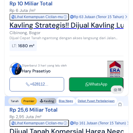
Rp 10 Miliar Total
Rp 6 Juta /m²
Lihat Kemampuan Cicilan-mu
ⓘ
Rp 63 Jutaan (Tenor 15 Tahun)
Rp
Kavling Strategis!! Dijual Kavling Lu
Cibinong, Bogor
Dijual Cepat Tanah ngantong dengan akses langsung dari Jalan
Raya Cibinong, Pabuaran. Sangat cocok untuk pembangunan
LT
:
1680 m²
gudang, ruko, showroom, perka...
Diperbarui 3 hari yang lalu oleh
Hary Prasetiyo
+628112...
WhatsApp
18
Bisa Nego
Dekat Pusat Perbelanjaan
Tanah
Premier
Kavling
Rp 25,6 Miliar Total
Rp 2,95 Juta /m²
Lihat Kemampuan Cicilan-mu
ⓘ
Rp 161 Jutaan (Tenor 15 Tahun)
Rp
Dijual Tanah Komersial Harga Nego S