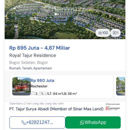
102
1
Rp 695 Juta - 4,87 Miliar
Royal Tajur Residence
Bogor Selatan
,
Bogor
Rumah, Tanah, Apartemen
Rp 980 Juta
Rochester
2
1
1
LT:
84 m²
LB:
38 m²
Diperbarui
2 hari yang lalu
yang lalu oleh
PT. Tajur Surya Abadi (Member of Sinar Mas Land)
+62821247...
WhatsApp