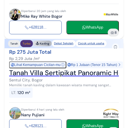
Diperbarui 20 jam yang lalu oleh
Mike Ray White Bogor
+628118...
WhatsApp
8
Dekat Sekolah
Cocok untuk usaha
Tanah
Turbo
Kavling
Rp 275 Juta Total
Rp 2,29 Juta /m²
Lihat Kemampuan Cicilan-mu
ⓘ
Rp 1 Jutaan (Tenor 15 Tahun)
Rp
Tanah Villa Sertipikat Panoramic Hi
Sentul City, Bogor
Memiliki tanah kavling dalam kawasan wisata memang sangat
menyenangkan Dimana kamu dan keluarga tentunya dapat selalu
LT
:
120 m²
berwisata kapan aja sesuka ...
Diperbarui 4 hari yang lalu oleh
Nany Pujiani
+628121...
WhatsApp