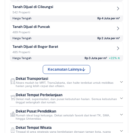
Tanah Dijual di Cileungsi
542 Properti
Harga Tengah
Rp 4 Juta per m² 
Tanah Dijual di Puncak
489 Properti
Harga Tengah
Rp 2 Juta per m² 
Tanah Dijual di Bogor Barat
485 Properti
Harga Tengah
Rp 3 Juta per m² 
+
22
%
Kecamatan Lainnya
Dekat Transportasi
Akses mudah ke MRT, TransJakarta, dan halte terdekat untuk mobilitas
harian yang lebih cepat dan efisien.
Dekat Tempat Perbelanjaan
Dekat mall, supermarket, dan pusat kebutuhan harian. Semua kebutuhan
tinggal selangkah dari rumah.
Dekat Pusat Pendidikan
Rumah ideal bagi keluarga. Dekat sekolah favorit dari level TK, SMA,
hingga Universitas.
Dekat Tempat Wisata
Tinggal di area strategis yang berdekatan dengan taman kota, ruang