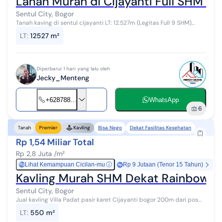
Lahan Murah di Cijayanti Full SHM Ko
Sentul City, Bogor
Tanah kaving di sentul cijayanti LT: 12.527m (Legitas Full 9 SHM)
semua 9 kavling 7kavling SHM 2kavling lagi proses sertifikat da...
LT
:
12527 m²
Diperbarui 1 hari yang lalu oleh
Jecky_Menteng
+628788...
WhatsApp
6
Bisa Nego
Dekat Fasilitas Kesehatan
Tanah
Premier
Kavling
Rp 1,54 Miliar Total
Rp 2,8 Juta /m²
Lihat Kemampuan Cicilan-mu
ⓘ
Rp 9 Jutaan (Tenor 15 Tahun)
Rp
Kavling Murah SHM Dekat Rainbow Hi
Sentul City, Bogor
Jual kavling Villa Padat pasir karet Cijayanti bogor 200m dari pos
Rainbow hill golf club . Lt 550m2 SHM, IMB Bisa Untuk Cafe Bisa
LT
:
550 m²
Untuk Villa K...