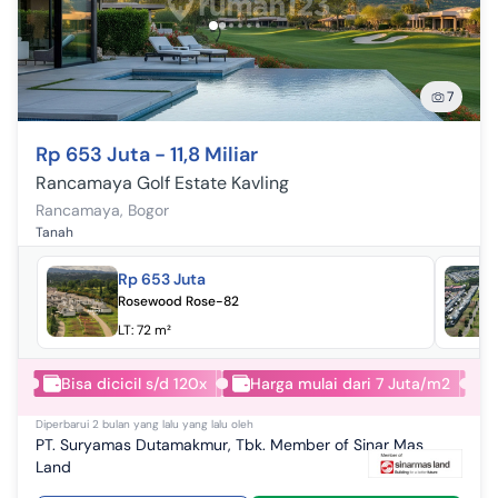
7
Rp 653 Juta - 11,8 Miliar
Rancamaya Golf Estate Kavling
Rancamaya
,
Bogor
Tanah
Rp 653 Juta
Rosewood Rose-82
LT:
72 m²
Bisa dicicil s/d 120x
Harga mulai dari 7 Juta/m2
Diperbarui
2 bulan yang lalu
yang lalu oleh
PT. Suryamas Dutamakmur, Tbk. Member of Sinar Mas
Land