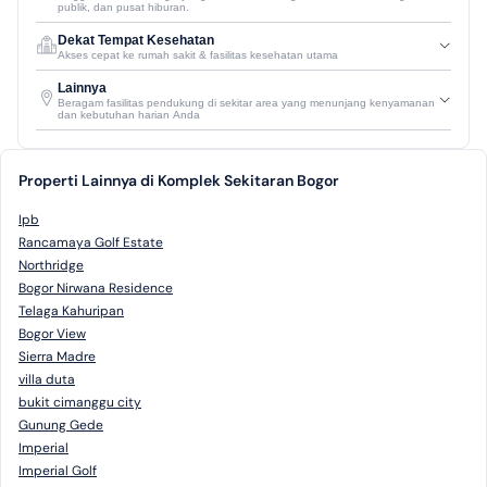
publik, dan pusat hiburan.
Dekat Tempat Kesehatan
Akses cepat ke rumah sakit & fasilitas kesehatan utama
Lainnya
Beragam fasilitas pendukung di sekitar area yang menunjang kenyamanan
dan kebutuhan harian Anda
Properti Lainnya di Komplek Sekitaran Bogor
Ipb
Rancamaya Golf Estate
Northridge
Bogor Nirwana Residence
Telaga Kahuripan
Bogor View
Sierra Madre
villa duta
bukit cimanggu city
Gunung Gede
Imperial
Imperial Golf