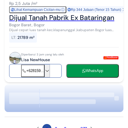
Rp 2,5 Juta /m²
Lihat Kemampuan Cicilan-mu
ⓘ
Rp 344 Jutaan (Tenor 15 Tahun)
Rp
Dijual Tanah Pabrik Ex Bataringan
Bogor Barat, Bogor
Dijual cepat luas tanah kec.klapanunggal ,kabupaten Bogor luas
+-2,2 ha ex pabrik Bata ringan fasilitas : mesin &bahan material
LT
:
21789 m²
proses produksi a...
Diperbarui 3 jam yang lalu oleh
Lisa NewHouse
+628159...
WhatsApp