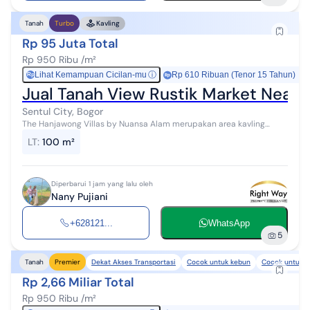
Tanah
Turbo
Kavling
Rp 95 Juta Total
Rp 950 Ribu /m²
Lihat Kemampuan Cicilan-mu
ⓘ
Rp 610 Ribuan (Tenor 15 Tahun)
Rp
Jual Tanah View Rustik Market Near S
Sentul City, Bogor
The Hanjawong Villas by Nuansa Alam merupakan area kavling
seluas 30 Hektare dengan view alamnya sangat indah, Panorama
LT
:
100 m²
gunung hanjawong, persawah...
Diperbarui 1 jam yang lalu oleh
Nany Pujiani
+628121...
WhatsApp
5
Dekat Akses Transportasi
Cocok untuk kebun
Cocok untuk k
Tanah
Premier
Rp 2,66 Miliar Total
Rp 950 Ribu /m²