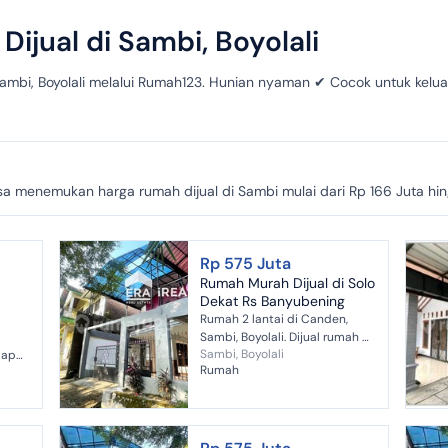
ijual di Sambi, Boyolali
ambi, Boyolali melalui Rumah123. Hunian nyaman ✔ Cocok untuk kelua
 menemukan harga rumah dijual di Sambi mulai dari Rp 166 Juta hingg
Rp 575 Juta
Rumah Murah Dijual di Solo
Dekat Rs Banyubening
Rumah 2 lantai di Canden,
Sambi, Boyolali. Dijual rumah di
Sambi, Boyolali
iap
wilayah berada di lingkungan
Rumah
strategis. Rinciannya adalah
sebagai berikut: - Kamar T...
nggar