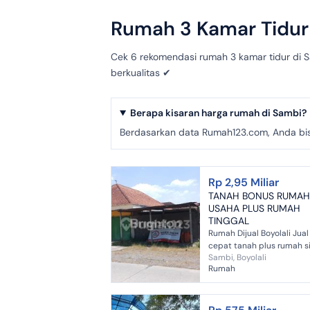
Rumah 3 Kamar Tidur D
Cek 6 rekomendasi rumah 3 kamar tidur di S
berkualitas ✔
Berapa kisaran harga rumah di Sambi?
Berdasarkan data Rumah123.com, Anda bisa
Rp 2,95 Miliar
TANAH BONUS RUMAH
USAHA PLUS RUMAH
TINGGAL
Rumah Dijual Boyolali Jual
cepat tanah plus rumah s
Sambi, Boyolali
untuk usaha dan tempat
Rumah
tinggal menghadap jalan
utama simpangan truk lo
Bagus untuk t...