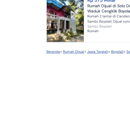
Rp 575 Miliar
Rumah Dijual di Solo D
Waduk Cengklik Boyola
Rumah 2 lantai di Canden
Sambi, Boyolali. Dijual rumah di
Sambi, Boyolali
wilayah berada di lingku
Rumah
strategis. Rinciannya ada
sebagai berikut: - Kamar T
Beranda
>
Rumah Dijual
>
Jawa Tengah
>
Boyolali
>
S