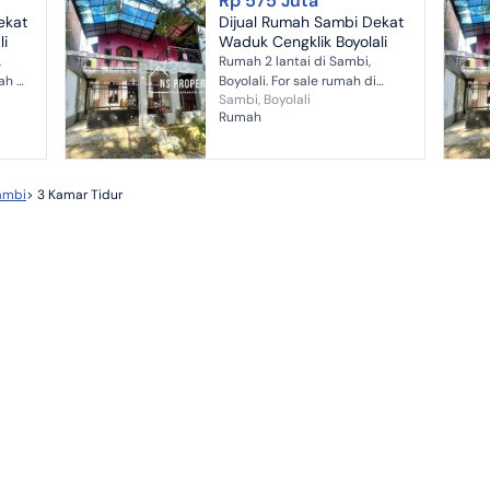
Rp 575 Juta
ekat
Dijual Rumah Sambi Dekat
li
Waduk Cengklik Boyolali
,
Rumah 2 lantai di Sambi,
Boyolali. For sale rumah di
Sambi, Boyolali
ngan
wilayah yang nyaman dengan
Rumah
lah
pemandangan Perkampungan.
...
Properti 2 lantai ini berada di
lingkung...
ambi
>
3 Kamar Tidur