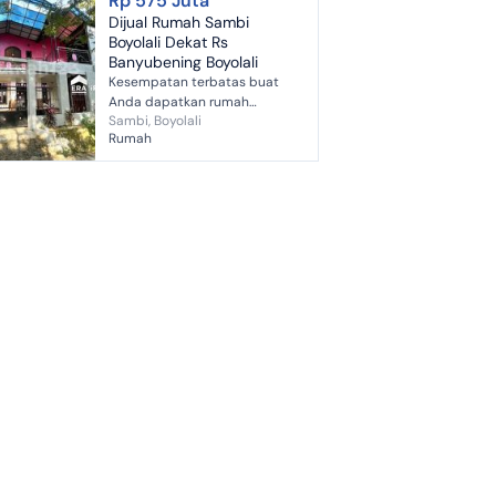
Rp 575 Juta
Dijual Rumah Sambi
Boyolali Dekat Rs
Banyubening Boyolali
Kesempatan terbatas buat
Anda dapatkan rumah
Sambi, Boyolali
strategis dengan return
Rumah
investasi tinggi di Sambi,
Boyolali. Rumah ini
menawarkan kelengkapan
fasilit...