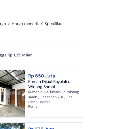
rga ✔ Harga menarik ✔ Spesifikasi
a Rp 1,35 Miliar.
Rp 650 Juta
Rumah Dijual Boyolali di
Winong Sambi
Rumah dijual Boyolali di winong
sambi, luas tanah 200, luas
Sambi, Boyolali
bangunan 180, lebar 10, hm,
Rumah
hadap selatan, 3kamar, 1kamar
mandi, dapur, carport...