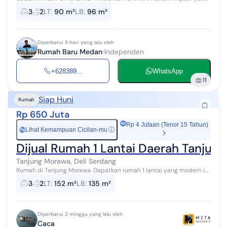
super elit asri, aman dan alami. dengan dilengkapi berbagai pilihan
3
2
LT
:
90 m²
LB
:
96 m²
yang tepat untuk ke...
Diperbarui 5 hari yang lalu oleh
Rumah Baru Medan
Independen
+628389...
WhatsApp
11
Siap Huni
Rumah
Rp 650 Juta
Rp 4 Jutaan (Tenor 15 Tahun)
Lihat Kemampuan Cicilan-mu
ⓘ
Rp
Dijual Rumah 1 Lantai Daerah Tanjun
Tanjung Morawa, Deli Serdang
Rumah di Tanjung Morawa. Dapatkan rumah 1 lantai yang modern ini,
dijual dengan pemandangan asri yang menambah nilai estetika di
3
2
LT
:
152 m²
LB
:
135 m²
lingkungan hunia...
Diperbarui 2 minggu yang lalu oleh
Caca