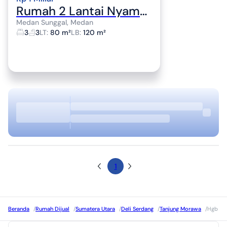
Rumah 2 Lantai Nyaman Lokasi Strategis di Komplek Aquila, Sei Sikambing, Medan
Medan Sunggal, Medan
3
3
LT
:
80 m²
LB
:
120 m²
1
Beranda
/
Rumah Dijual
/
Sumatera Utara
/
Deli Serdang
/
Tanjung Morawa
/
Hgb