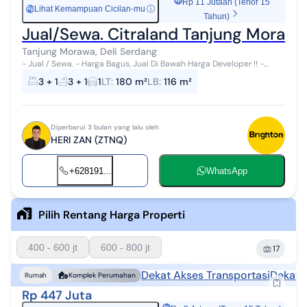
Rp 11 Jutaan (Tenor 15
Lihat Kemampuan Cicilan-mu
ⓘ
Rp
Tahun)
Jual/Sewa. Citraland Tanjung Morawa
Tanjung Morawa, Deli Serdang
- Jual / Sewa. - Harga Bagus, Jual Di Bawah Harga Developer !! -
Bangunan Sudah Ready ( Tidak Perlu Tunggu Indent ± 2 Tahunan ) -
3 + 1
3 + 1
1
LT
:
180 m²
LB
:
116 m²
Rumah Baru, Siap...
Diperbarui 3 bulan yang lalu oleh
HERI ZAN (ZTNQ)
+628191...
WhatsApp
Pilih Rentang Harga Properti
400 - 600 jt
600 - 800 jt
17
Dekat Akses Transportasi
Dekat 
Rumah
Komplek Perumahan
Rp 447 Juta