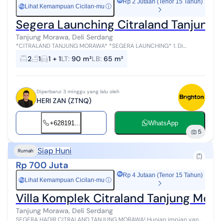
Rp 2 Jutaan (Tenor 15 Tahun)
Lihat Kemampuan Cicilan-mu
ⓘ
Rp
Segera Launching Citraland Tanjung
Tanjung Morawa, Deli Serdang
*CITRALAND TANJUNG MORAWA* *SEGERA LAUNCHING* 1. Di
bangun di lahan seluas *200 Ha* 2. *LOKASI SUPER STRATEGIS* ‼️
2
1
1 + 1
LT
:
90 m²
LB
:
65 m²
Berada di jalan utama men...
Diperbarui 3 minggu yang lalu oleh
HERI ZAN (ZTNQ)
+628191...
WhatsApp
5
Siap Huni
Rumah
Rp 700 Juta
Rp 4 Jutaan (Tenor 15 Tahun)
Lihat Kemampuan Cicilan-mu
ⓘ
Rp
Villa Komplek Citraland Tanjung Mor
Tanjung Morawa, Deli Serdang
SEGERA HADIR CITRALAND TANJUNG MORAWA! Hunian impian yang