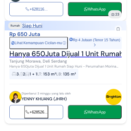
+628116...
WhatsApp
23
Siap Huni
Rumah
Rp 650 Juta
Rp 4 Jutaan (Tenor 15 Tahun)
Lihat Kemampuan Cicilan-mu
ⓘ
Rp
Hanya 650Juta Dijual 1 Unit Rumah S
Tanjung Morawa, Deli Serdang
Hanya 650juta Dijual 1 Unit Rumah Siap Huni - Perumahan Morina
Indah, Jl. Industri no.16, Kel. Dagang Kerawan, Kec. Tanjung Morawa,
3
2
1 + 1
LT
:
153 m²
LB
:
135 m²
Kabupaten/Kota...
Diperbarui 3 minggu yang lalu oleh
YENNY KHUANG (JHRH)
+628526...
WhatsApp