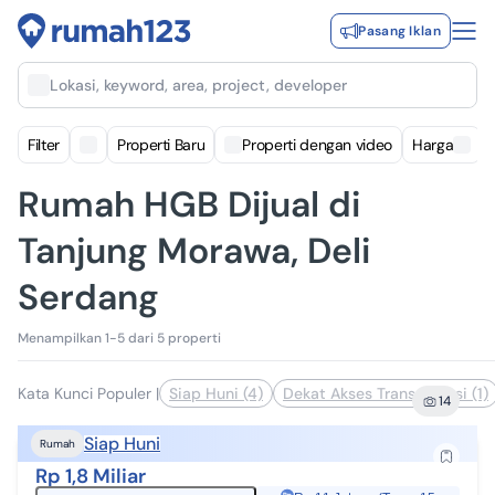
Pasang Iklan
Lokasi, keyword, area, project, developer
Filter
Properti Baru
Properti dengan video
Harga
Rumah HGB Dijual di
Tanjung Morawa, Deli
Serdang
Menampilkan 1-5 dari 5 properti
Kata Kunci Populer
|
Siap Huni (4)
Dekat Akses Transportasi (1)
14
Siap Huni
Rumah
Rp 1,8 Miliar