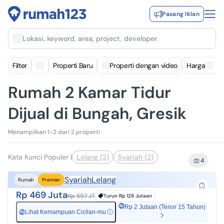
Pasang Iklan
Lokasi, keyword, area, project, developer
Filter
Properti Baru
Properti dengan video
Harga
Rumah 2 Kamar Tidur
Dijual di Bungah, Gresik
Menampilkan 1-2 dari 2 properti
Kata Kunci Populer
|
Lelang (2)
Syariah (2)
4
Syariah
Lelang
Rumah
Premier
Rp 469 Juta
Rp 597 JT
Turun
Rp 128 Jutaan
Rp 2 Jutaan (Tenor 15 Tahun)
Lihat Kemampuan Cicilan-mu
ⓘ
Rp