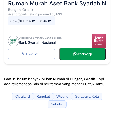
Rumah Murah Aset Bank Syariah Nasio
Bungah, Gresik
Aset properti Lelang powered by BSN
2
1
LT
:
66 m²
LB
:
36 m²
Diperbarui 3 minggu yang lalu oleh
Bank Syariah Nasional
+628128...
WhatsApp
Saat ini belum banyak pilihan
Rumah
di
Bungah, Gresik
.
Tapi
ada rekomendasi lain di sekitarnya yang menarik untuk kamu.
Citraland
Rungkut
Wiyung
Surabaya Kota
Sukolilo