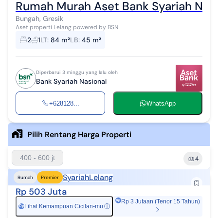
Rumah Murah Aset Bank Syariah Nasio
Bungah, Gresik
Aset properti Lelang powered by BSN
2
1
LT
:
84 m²
LB
:
45 m²
Diperbarui 3 minggu yang lalu oleh
Bank Syariah Nasional
+628128...
WhatsApp
Pilih Rentang Harga Properti
400 - 600 jt
4
Syariah
Lelang
Rumah
Premier
Rp 503 Juta
Rp 3 Jutaan (Tenor 15 Tahun)
Lihat Kemampuan Cicilan-mu
ⓘ
Rp