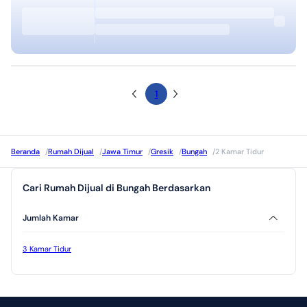
1
Beranda
/
Rumah Dijual
/
Jawa Timur
/
Gresik
/
Bungah
/
2 Kamar Tidur
Cari Rumah Dijual di Bungah Berdasarkan
Jumlah Kamar
3 Kamar Tidur