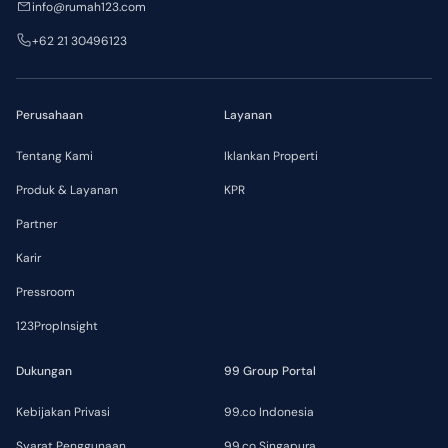
info@rumah123.com
+62 21 30496123
Perusahaan
Layanan
Tentang Kami
Iklankan Properti
Produk & Layanan
KPR
Partner
Karir
Pressroom
123PropInsight
Dukungan
99 Group Portal
Kebijakan Privasi
99.co Indonesia
Syarat Penggunaan
99.co Singapura