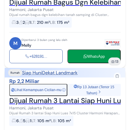
Dijual Rumah Bagus Dgn Kelebihan T
Harmoni, Jakarta Pusat
Dijual rumah bagus dgn kelebihan tanah samping di Cluster
Harmoni LT 210 LB 175 2 lantai KT 3+1 KM 2+1 Listrik 5500 Pam AC 4
3
2
1
LT
:
210 m²
LB
:
175 m²
Kitchenset Lemari ba...
Diperbarui 3 bulan yang lalu oleh
M
Melly
+628191...
WhatsApp
13
Siap Huni
Dekat Landmark
Rumah
Rp 2,2 Miliar
Rp 13 Jutaan (Tenor 15
Lihat Kemampuan Cicilan-mu
ⓘ
Rp
Tahun)
Dijual Rumah 3 Lantai Siap Huni Luas
Harmoni, Jakarta Pusat
Dijual Rumah 3 lantai Siap Huni Luas 7x15 Cluster Harmoni Harapan
Indah Bekasi. Lt 105 (7m × 15m) Full Renov KT 6 KM 5 Warter Heater
6
5
1
LT
:
105 m²
LB
:
105 m²
3unit AC 6 u...