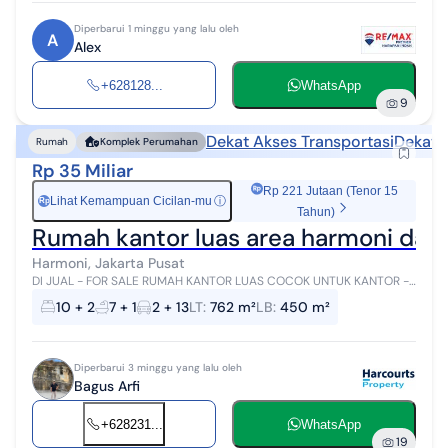
Diperbarui 1 minggu yang lalu oleh
A
Alex
+628128...
WhatsApp
9
Dekat Akses Transportasi
Dekat 
Rumah
Komplek Perumahan
Rp 35 Miliar
Rp 221 Jutaan (Tenor 15
Lihat Kemampuan Cicilan-mu
ⓘ
Rp
Tahun)
Rumah kantor luas area harmoni da
Harmoni, Jakarta Pusat
DI JUAL - FOR SALE RUMAH KANTOR LUAS COCOK UNTUK KANTOR -
Co WORKING Space - KOST2-an High Rent AREA TOMANG
10 + 2
7 + 1
2 + 13
LT
:
762 m²
LB
:
450 m²
HARMONY - JAKPUS SHM Sertifikat Hak Mi...
Diperbarui 3 minggu yang lalu oleh
Bagus Arfi
+628231...
WhatsApp
19