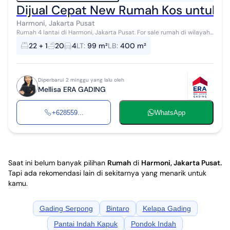
Dijual Cepat New Rumah Kos untuk 2
Harmoni, Jakarta Pusat
Rumah 4 lantai di Harmoni, Jakarta Pusat. For sale rumah di wilayah
yang asri dengan pemandangan Lokasi di Pusat Kota. Properti 4
22 + 1
20
4
LT
:
99 m²
LB
:
400 m²
lantai bergaya m...
Diperbarui 2 minggu yang lalu oleh
Mellisa ERA GADING
+628559...
WhatsApp
Saat ini belum banyak pilihan
Rumah
di
Harmoni, Jakarta Pusat
.
Tapi ada rekomendasi lain di sekitarnya yang menarik untuk
kamu.
Gading Serpong
Bintaro
Kelapa Gading
Pantai Indah Kapuk
Pondok Indah