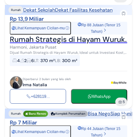
Dekat Sekolah
Dekat Fasilitas Kesehatan
Rumah
Rp 13,9 Miliar
Rp 88 Jutaan (Tenor 15
Lihat Kemampuan Cicilan-mu
ⓘ
Rp
Tahun)
Rumah Strategis di Hayam Wuruk. Lo
Harmoni, Jakarta Pusat
Dijual Rumah Strategis di Hayam Wuruk, Ideal untuk Investasi Kost,
Kantor, atau Hunian Lokasi Premium dengan Potensi Besar! Detail
4
2
6
LT
:
370 m²
LB
:
300 m²
Properti: •Lua...
Diperbarui 2 bulan yang lalu oleh
Irma Natalia
+628119...
WhatsApp
5
Bisa Nego
Siap Huni
Be
Rumah
Komplek Perumahan
Baru Renov
Rp 7 Miliar
Rp 44 Jutaan (Tenor 15
Lihat Kemampuan Cicilan-mu
ⓘ
Rp
Tahun)