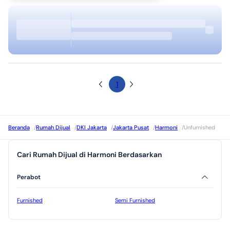
1
Beranda
/
Rumah Dijual
/
DKI Jakarta
/
Jakarta Pusat
/
Harmoni
/
Unfurnished
Cari Rumah Dijual di Harmoni Berdasarkan
Perabot
Furnished
Semi Furnished