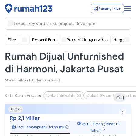
Pasang Iklan
Lokasi, keyword, area, project, developer
Filter
Properti Baru
Properti dengan video
Harga
Rumah Dijual Unfurnished
di Harmoni, Jakarta Pusat
Menampilkan 1-6 dari 6 properti
Kata Kunci Populer
|
Dekat Sekolah (3)
Dekat Akses Transportasi
14
Rumah
Rp 2,1 Miliar
Rp 13 Jutaan (Tenor 15
Lihat Kemampuan Cicilan-mu
ⓘ
Rp
Tahun)