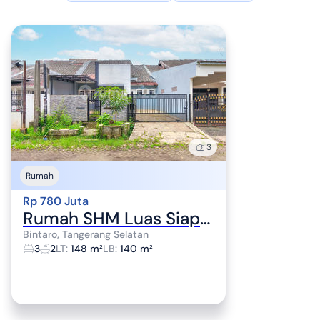
3
Rumah
Rp 780 Juta
Rumah SHM Luas Siap KPR 15 Mnt ke Gerbang Tol Pinang J-24311
Bintaro, Tangerang Selatan
3
2
LT
:
148 m²
LB
:
140 m²