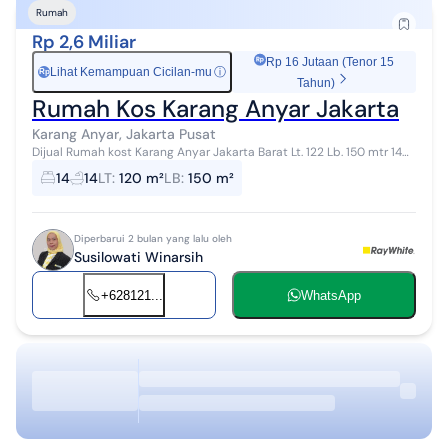
Rumah
Rp 2,6 Miliar
Rp 16 Jutaan (Tenor 15
Lihat Kemampuan Cicilan-mu
ⓘ
Rp
Tahun)
Rumah Kos Karang Anyar Jakarta
Karang Anyar, Jakarta Pusat
Dijual Rumah kost Karang Anyar Jakarta Barat Lt. 122 Lb. 150 mtr 14
KT 15 KM Daya Listrik 5.500 W Air sumur bor Harga Rp 2.6 M ...
14
14
LT
:
120 m²
LB
:
150 m²
Diperbarui 2 bulan yang lalu oleh
Susilowati Winarsih
+628121...
WhatsApp