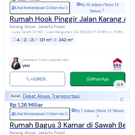
Rp 20 Jutaan (Tenor 15
Lihat Kemampuan Cicilan-mu
ⓘ
Rp
Tahun)
Rumah Hook Pinggir Jalan Karang Any
Karang Anyar, Jakarta Pusat
- Luas Tanah 121 M2 - Luas Bangunan 242 M2 (Est P. 14 Mtr x L. 8 Mtr)
- Listrik PLN 3.500 VA - Air PAM - Sertifikat (SHM) - Furrnished -
4
2
2
LT
:
121 m²
LB
:
242 m²
Carport 2...
Diperbarui 12 jam yang lalu oleh
yesi
+628829...
WhatsApp
8
Dekat Akses Transportasi
Rumah
Rp 1,26 Miliar
Rp 7 Jutaan (Tenor 15 Tahun)
Lihat Kemampuan Cicilan-mu
ⓘ
Rp
Rumah Bagus 3 Kamar di Sawah Besar
Karang Anyar, Jakarta Pusat