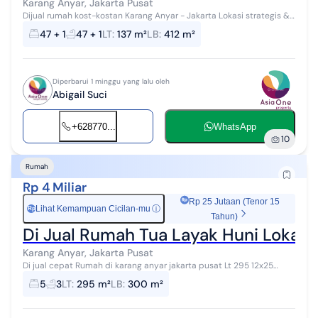
Karang Anyar, Jakarta Pusat
Dijual rumah kost-kostan Karang Anyar - Jakarta Lokasi strategis &
posisi di jalan raya LT 5,5x25 = 137,5 Bangunan 3 lantai KT 47+1 KM
47 + 1
47 + 1
LT
:
137 m²
LB
:
412 m²
47+1 PBG ko...
Diperbarui 1 minggu yang lalu oleh
Abigail Suci
+628770...
WhatsApp
10
Rumah
Rp 4 Miliar
Rp 25 Jutaan (Tenor 15
Lihat Kemampuan Cicilan-mu
ⓘ
Rp
Tahun)
Di Jual Rumah Tua Layak Huni Lokasi 
Karang Anyar, Jakarta Pusat
Di jual cepat Rumah di karang anyar jakarta pusat Lt 295 12x25
Lb.300 4 + 1 kamar 3 kamar Mandi 1 ruang dapur 1 jemuran atas
5
3
LT
:
295 m²
LB
:
300 m²
lantai 2 3 parkiran...