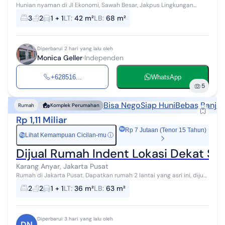
Hunian nyaman di Jl Ekonomi, Sawah Besar, Jakpus Lingkungan
strategis Jalan masuk besar Dekat akses tol, halte transjakarta,
3
2
1 + 1
LT
:
42 m²
LB
:
68 m²
pusat perbelanjaan, s...
Diperbarui 2 hari yang lalu oleh
Monica Geller
Independen
+628516...
WhatsApp
5
Bisa Nego
Siap Huni
Bebas Banjir
Rumah
Komplek Perumahan
Rp 1,11 Miliar
Rp 7 Jutaan (Tenor 15 Tahun)
Lihat Kemampuan Cicilan-mu
ⓘ
Rp
Dijual Rumah Indent Lokasi Dekat St
Karang Anyar, Jakarta Pusat
Rumah di Jakarta Pusat. Dapatkan rumah 2 lantai yang asri ini, dijual
dengan pemandangan asri yang menambah nilai estetika di
2
2
1 + 1
LT
:
36 m²
LB
:
63 m²
lingkungan hunian. ...
Diperbarui 3 hari yang lalu oleh
DN