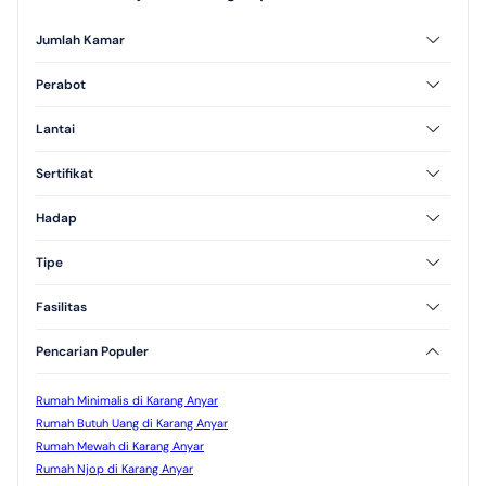
Jumlah Kamar
2 Kamar Tidur
3 Kamar Tidur
Perabot
Furnished
Unfurnished
Lantai
Semi Furnished
1 Lantai
2 Lantai
Sertifikat
3 Lantai
SHM
HGB
Hadap
Utara
Selatan
Tipe
Barat
Timur
Tipe 60
Tipe 70
Fasilitas
AC
CCTV
Pencarian Populer
Jogging Track
Taman
Rumah Minimalis di Karang Anyar
Rumah Butuh Uang di Karang Anyar
Rumah Mewah di Karang Anyar
Rumah Njop di Karang Anyar