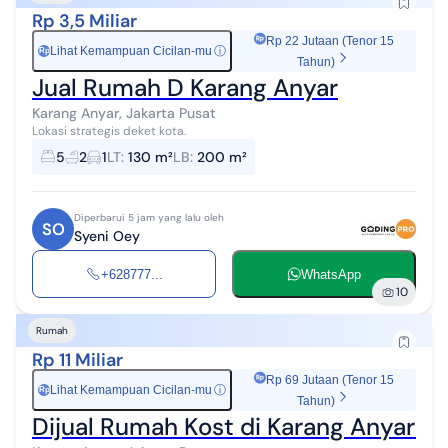
Rp 3,5 Miliar
Rp 22 Jutaan (Tenor 15
Lihat Kemampuan Cicilan-mu
ⓘ
Rp
Tahun)
Jual Rumah D Karang Anyar
Karang Anyar, Jakarta Pusat
Lokasi strategis deket kota.
5
2
1
LT
:
130 m²
LB
:
200 m²
Diperbarui 5 jam yang lalu oleh
SO
Syeni Oey
+628777...
WhatsApp
10
Rumah
Rp 11 Miliar
Rp 69 Jutaan (Tenor 15
Lihat Kemampuan Cicilan-mu
ⓘ
Rp
Tahun)
Dijual Rumah Kost di Karang Anyar Fu