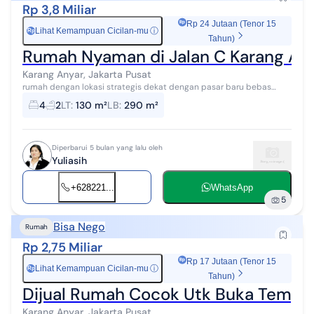
Rp 3,8 Miliar
Rp 24 Jutaan (Tenor 15
Lihat Kemampuan Cicilan-mu
ⓘ
Rp
Tahun)
Rumah Nyaman di Jalan C Karang Any
Karang Anyar, Jakarta Pusat
rumah dengan lokasi strategis dekat dengan pasar baru bebas
banjir dekat dengan stasiun kereta sawah besar #277564
4
2
LT
:
130 m²
LB
:
290 m²
Diperbarui 5 bulan yang lalu oleh
Yuliasih
+628221...
WhatsApp
5
Bisa Nego
Rumah
Rp 2,75 Miliar
Rp 17 Jutaan (Tenor 15
Lihat Kemampuan Cicilan-mu
ⓘ
Rp
Tahun)
Dijual Rumah Cocok Utk Buka Tempa
Karang Anyar, Jakarta Pusat