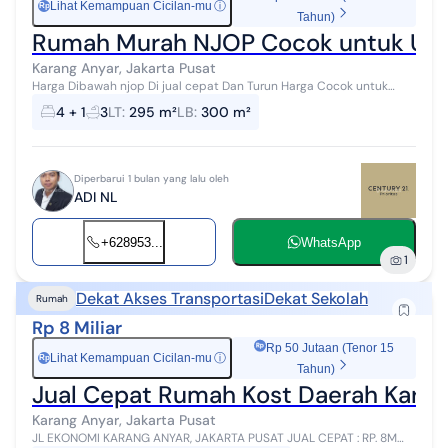
Lihat Kemampuan Cicilan-mu
ⓘ
Rp
Tahun)
Rumah Murah NJOP Cocok untuk Usah
Karang Anyar, Jakarta Pusat
Harga Dibawah njop Di jual cepat Dan Turun Harga Cocok untuk
usaha, gudang grosiran, toko, kost-kostan Rumah di Jakarta pusat
4 + 1
3
LT
:
295 m²
LB
:
300 m²
Lt.295m (12x25) Lb...
Diperbarui 1 bulan yang lalu oleh
ADI NL
+628953...
WhatsApp
1
Dekat Akses Transportasi
Dekat Sekolah
Rumah
Rp 8 Miliar
Rp 50 Jutaan (Tenor 15
Lihat Kemampuan Cicilan-mu
ⓘ
Rp
Tahun)
Jual Cepat Rumah Kost Daerah Karan
Karang Anyar, Jakarta Pusat
JL EKONOMI KARANG ANYAR, JAKARTA PUSAT JUAL CEPAT : RP. 8M