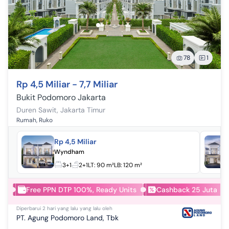
78
1
Rp 4,5 Miliar - 7,7 Miliar
Bukit Podomoro Jakarta
Duren Sawit
,
Jakarta Timur
Rumah, Ruko
Rp 4,5 Miliar
Wyndham
3+1
2+1
LT:
90 m²
LB:
120 m²
Free PPN DTP 100%, Ready Units
Cashback 25 Juta
Diperbarui
2 hari yang lalu
yang lalu oleh
PT. Agung Podomoro Land, Tbk