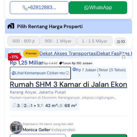
+62812883...
WhatsApp
Pilih Rentang Harga Properti
600 - 800 jt
800 - 1 Milyar
1 - 1.5 Milyar
10
Dekat Akses Transportasi
Dekat Fasilitas K
Rumah
Premier
-11%
Rp 1,25 Miliar
Rp 1.4 M
Turun
Rp 150 Jutaan
Rp 7 Jutaan (Tenor 15 Tahun)
Lihat Kemampuan Cicilan-mu
ⓘ
Rp
Rumah SHM 3 Kamar di Jalan Ekonom
Karang Anyar, Jakarta Pusat
Hunian nyaman di Ekonomi, Karanganyar, Jakpus Lingkungan
strategis Jalan masuk besar Dekat akses tol, halte transjakarta,
3
2
1 + 1
LT
:
42 m²
LB
:
68 m²
pusat perbelanjaan, seko...
Diperbarui 24 menit yang lalu oleh
Monica Geller
Independen