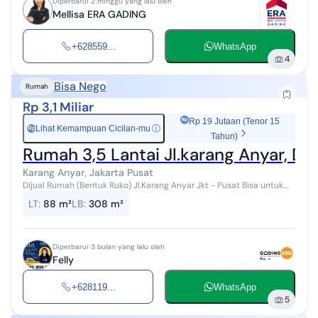
Diperbarui 2 minggu yang lalu oleh
Mellisa ERA GADING
+628559...
WhatsApp
4
Bisa Nego
Rumah
Rp 3,1 Miliar
Rp 19 Jutaan (Tenor 15
Lihat Kemampuan Cicilan-mu
ⓘ
Rp
Tahun)
Rumah 3,5 Lantai Jl.karang Anyar, De
Karang Anyar, Jakarta Pusat
Dijual Rumah (Bentuk Ruko) Jl.Karang Anyar Jkt - Pusat Bisa untuk
gudang dan tempat Tinggal Kantor Online !! Surat : SHM Tanah 88
LT
:
88 m²
LB
:
308 m²
(5,5 x 16...
Diperbarui 3 bulan yang lalu oleh
Felly
+628119...
WhatsApp
5