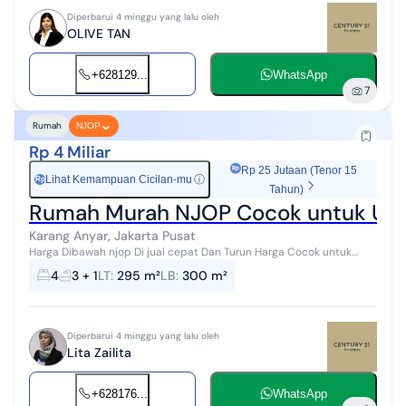
Diperbarui 4 minggu yang lalu oleh
OLIVE TAN
+628129...
WhatsApp
7
Rumah
NJOP
Rp 4 Miliar
Rp 25 Jutaan (Tenor 15
Lihat Kemampuan Cicilan-mu
ⓘ
Rp
Tahun)
Rumah Murah NJOP Cocok untuk Usah
Karang Anyar, Jakarta Pusat
Harga Dibawah njop Di jual cepat Dan Turun Harga Cocok untuk
usaha, gudang grosiran, toko, kost-kostan Rumah di Jakarta pusat
4
3 + 1
LT
:
295 m²
LB
:
300 m²
Lt.295m (12x25) Lb...
Diperbarui 4 minggu yang lalu oleh
Lita Zailita
+628176...
WhatsApp