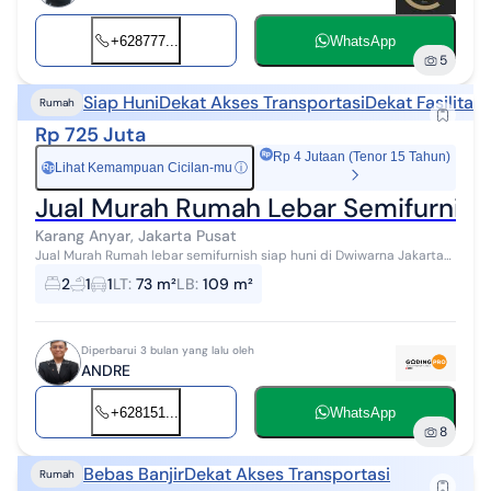
+628777...
WhatsApp
5
Siap Huni
Dekat Akses Transportasi
Dekat Fasilitas
Rumah
Rp 725 Juta
Rp 4 Jutaan (Tenor 15 Tahun)
Lihat Kemampuan Cicilan-mu
ⓘ
Rp
Jual Murah Rumah Lebar Semifurnish 
Karang Anyar, Jakarta Pusat
Jual Murah Rumah lebar semifurnish siap huni di Dwiwarna Jakarta
Pusat Lokasi strategis berada di pusat kota, dekat dengan : -
2
1
1
LT
:
73 m²
LB
:
109 m²
Rumah Sakit Klini...
Diperbarui 3 bulan yang lalu oleh
ANDRE
+628151...
WhatsApp
8
Bebas Banjir
Dekat Akses Transportasi
Rumah