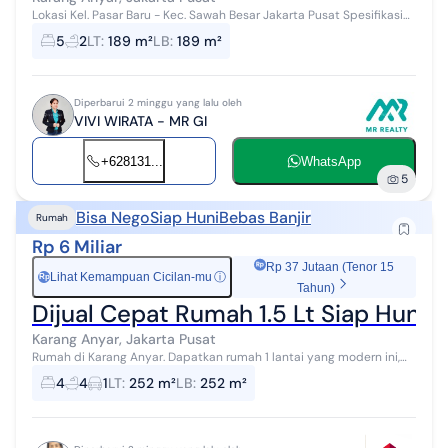
Lokasi Kel. Pasar Baru - Kec. Sawah Besar Jakarta Pusat Spesifikasi
Properti - Luas Tanah: 189 m² (9 x 21) - Luas Bangunan: 189 m² -
5
2
LT
:
189 m²
LB
:
189 m²
Jumlah ...
Diperbarui 2 minggu yang lalu oleh
VIVI WIRATA - MR GI
+628131...
WhatsApp
5
Bisa Nego
Siap Huni
Bebas Banjir
Rumah
Rp 6 Miliar
Rp 37 Jutaan (Tenor 15
Lihat Kemampuan Cicilan-mu
ⓘ
Rp
Tahun)
Dijual Cepat Rumah 1.5 Lt Siap Huni 
Karang Anyar, Jakarta Pusat
Rumah di Karang Anyar. Dapatkan rumah 1 lantai yang modern ini,
dijual dengan pemandangan indah yang menambah nilai estetika
4
4
1
LT
:
252 m²
LB
:
252 m²
di lingkungan hunian...