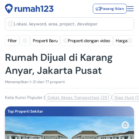
Pasang Iklan
Lokasi, keyword, area, project, developer
Filter
Properti Baru
Properti dengan video
Harga
Rumah Dijual di Karang
Anyar, Jakarta Pusat
Menampilkan 1-21 dari 77 properti
Kata Kunci Populer
|
Dekat Akses Transportasi (25)
Siap Huni (1
Top Properti Sekitar