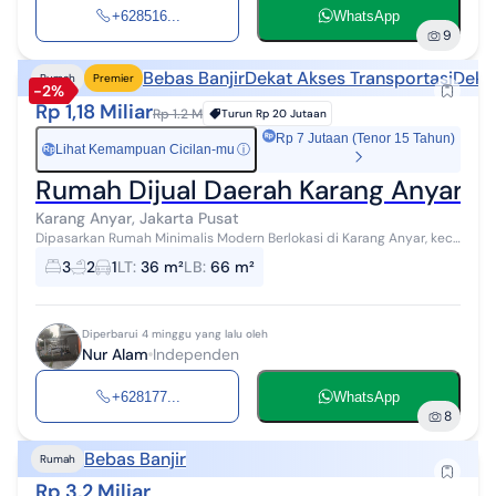
+628516...
WhatsApp
9
Bebas Banjir
Dekat Akses Transportasi
Deka
Rumah
Premier
-2%
Rp 1,18 Miliar
Rp 1.2 M
Turun
Rp 20 Jutaan
Rp 7 Jutaan (Tenor 15 Tahun)
Lihat Kemampuan Cicilan-mu
ⓘ
Rp
Rumah Dijual Daerah Karang Anyar Kot
Karang Anyar, Jakarta Pusat
Dipasarkan Rumah Minimalis Modern Berlokasi di Karang Anyar, kec
Sawah Besar Kota Jakarta Pusat. Rumah Baru Bangun dari nol atau
3
2
1
LT
:
36 m²
LB
:
66 m²
indent. Tampilan r...
Diperbarui 4 minggu yang lalu oleh
Nur Alam
Independen
+628177...
WhatsApp
8
Bebas Banjir
Rumah
Rp 3,2 Miliar