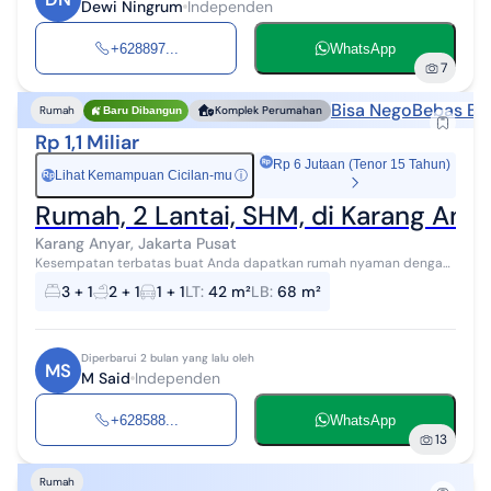
Dewi Ningrum
Independen
+628897...
WhatsApp
7
Bisa Nego
Bebas Ban
Rumah
Komplek Perumahan
Baru Dibangun
Rp 1,1 Miliar
Rp 6 Jutaan (Tenor 15 Tahun)
Lihat Kemampuan Cicilan-mu
ⓘ
Rp
Rumah, 2 Lantai, SHM, di Karang Anya
Karang Anyar, Jakarta Pusat
Kesempatan terbatas buat Anda dapatkan rumah nyaman dengan
return investasi tinggi di Karang Anyar, Jakarta Pusat. Rumah ini
3 + 1
2 + 1
1 + 1
LT
:
42 m²
LB
:
68 m²
menawarkan kelengkapa...
Diperbarui 2 bulan yang lalu oleh
MS
M Said
Independen
+628588...
WhatsApp
13
Rumah