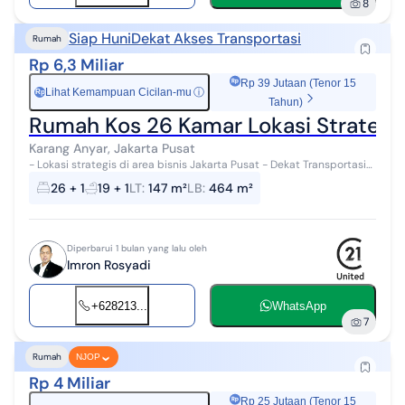
8
Siap Huni
Dekat Akses Transportasi
Rumah
Rp 6,3 Miliar
Rp 39 Jutaan (Tenor 15
Lihat Kemampuan Cicilan-mu
ⓘ
Rp
Tahun)
Rumah Kos 26 Kamar Lokasi Strategi
Karang Anyar, Jakarta Pusat
- Lokasi strategis di area bisnis Jakarta Pusat - Dekat Transportasi
umum -Tersedia 26 Kamar Siap Huni - Tersedia 19 KM - Parkir Mobil
26 + 1
19 + 1
LT
:
147 m²
LB
:
464 m²
3 unit ...
Diperbarui 1 bulan yang lalu oleh
Imron Rosyadi
+628213...
WhatsApp
7
Rumah
NJOP
Rp 4 Miliar
Rp 25 Jutaan (Tenor 15