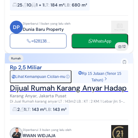
SERTIFIKAT SHM LT : 8X23 (184m) LB : 680 (5LT) 25 KAMAR KOST
25
10
1 + 1
LT
:
184 m²
LB
:
680 m²
SELLING POINT : Berada di...
Diperbarui 1 bulan yang lalu oleh
DP
Dunia Baru Property
+628138...
WhatsApp
12
Rumah
Rp 2,5 Miliar
Rp 15 Jutaan (Tenor 15
Lihat Kemampuan Cicilan-mu
ⓘ
Rp
Tahun)
Dijual Rumah Karang Anyar Hadap Bar
Karang Anyar, Jakarta Pusat
Di Jual Rumah karang anyar LT : 143m2 LB. : KT : 2 KM: 1 Lebar jln: 5-
6mtr Hadap: Barat Sertifikat: SHM Listrik. : 1300 watt Air sumur Harga
2
1
LT
:
143 m²
LB
:
143 m²
:2,...
Diperbarui 3 bulan yang lalu oleh
IRWAN WIDJAJA