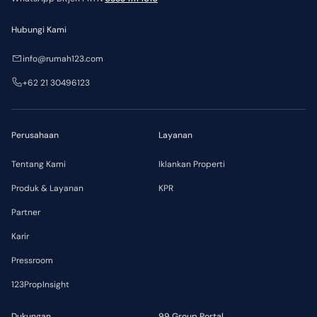
Hubungi Kami
info@rumah123.com
+62 21 30496123
Perusahaan
Layanan
Tentang Kami
Iklankan Properti
Produk & Layanan
KPR
Partner
Karir
Pressroom
123PropInsight
Dukungan
99 Group Portal