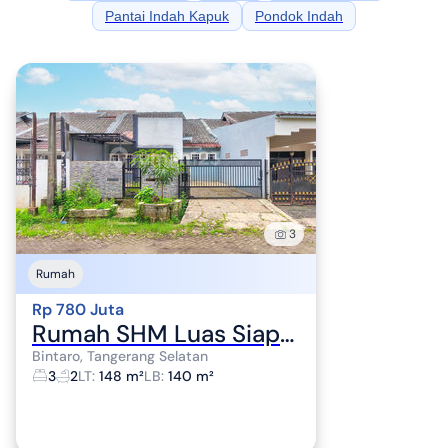
Pantai Indah Kapuk
Pondok Indah
3
Rumah
Rp 780 Juta
Rumah SHM Luas Siap KPR 15 Mnt ke Gerbang Tol Pinang J-24311
Bintaro, Tangerang Selatan
3
2
LT
:
148 m²
LB
:
140 m²