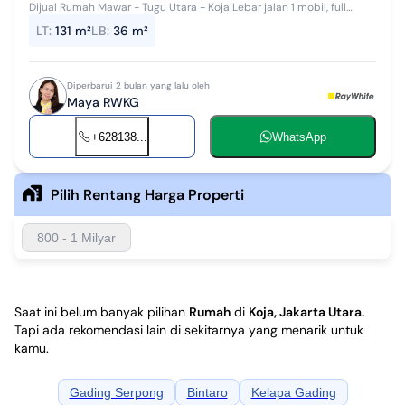
Dijual Rumah Mawar - Tugu Utara - Koja Lebar jalan 1 mobil, full
furnish - Rumah - Luas tanah 131m2 - Luas bangunan 36m2 -
LT
:
131 m²
LB
:
36 m²
Sertifikat : Hak...
Diperbarui 2 bulan yang lalu oleh
Maya RWKG
+628138...
WhatsApp
Pilih Rentang Harga Properti
800 - 1 Milyar
Saat ini belum banyak pilihan
Rumah
di
Koja, Jakarta Utara
.
Tapi ada rekomendasi lain di sekitarnya yang menarik untuk
kamu.
Gading Serpong
Bintaro
Kelapa Gading