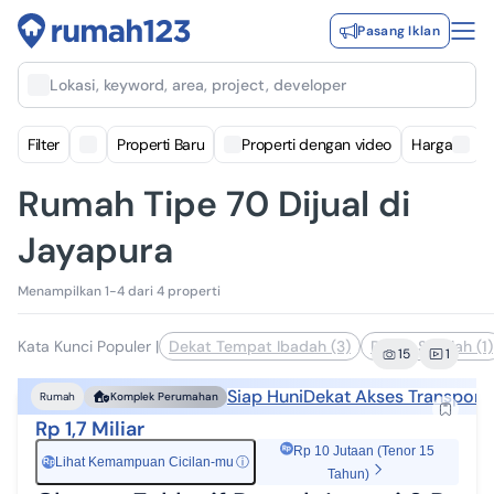
Pasang Iklan
Lokasi, keyword, area, project, developer
Filter
Properti Baru
Properti dengan video
Harga
Rumah Tipe 70 Dijual di
Jayapura
Menampilkan 1-4 dari 4 properti
Kata Kunci Populer
|
Dekat Tempat Ibadah (3)
Dekat Sekolah (1)
15
1
Siap Huni
Dekat Akses Transporta
Rumah
Komplek Perumahan
Rp 1,7 Miliar
Rp 10 Jutaan (Tenor 15
Lihat Kemampuan Cicilan-mu
ⓘ
Rp
Tahun)