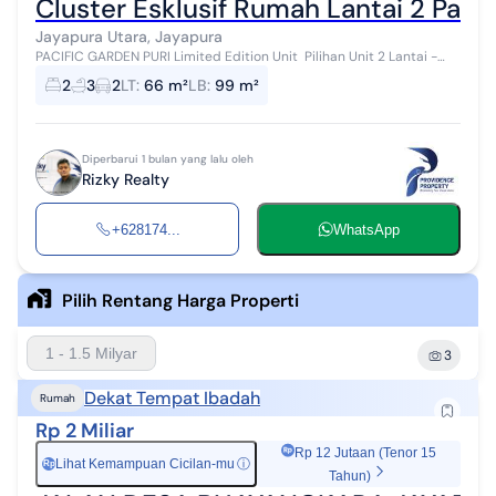
Cluster Esklusif Rumah Lantai 2 Paci
Jayapura Utara, Jayapura
‎PACIFIC GARDEN PURI ‎Limited Edition Unit ‎ ‎Pilihan Unit ‎2 Lantai -
Limited (20 unit saja!) ‎Tipe 67/60,5 | 3 KT + 3 KM ‎- Harga R...
2
3
2
LT
:
66 m²
LB
:
99 m²
Diperbarui 1 bulan yang lalu oleh
Rizky Realty
+628174...
WhatsApp
Pilih Rentang Harga Properti
1 - 1.5 Milyar
3
Dekat Tempat Ibadah
Rumah
Rp 2 Miliar
Rp 12 Jutaan (Tenor 15
Lihat Kemampuan Cicilan-mu
ⓘ
Rp
Tahun)