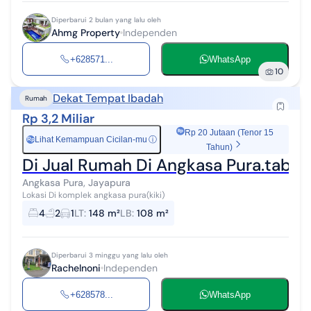
Diperbarui 2 bulan yang lalu oleh
Ahmg Property
Independen
+628571...
WhatsApp
10
Dekat Tempat Ibadah
Rumah
Rp 3,2 Miliar
Rp 20 Jutaan (Tenor 15
Lihat Kemampuan Cicilan-mu
ⓘ
Rp
Tahun)
Di Jual Rumah Di Angkasa Pura.tabin
Angkasa Pura, Jayapura
Lokasi Di komplek angkasa pura(kiki)
4
2
1
LT
:
148 m²
LB
:
108 m²
Diperbarui 3 minggu yang lalu oleh
Rachelnoni
Independen
+628578...
WhatsApp