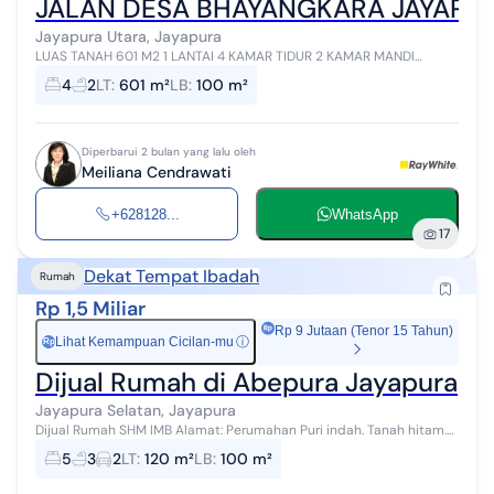
JALAN DESA BHAYANGKARA JAYAPURA
Jayapura Utara, Jayapura
LUAS TANAH 601 M2 1 LANTAI 4 KAMAR TIDUR 2 KAMAR MANDI
LISTRIK 2.200 WATT SHGB
4
2
LT
:
601 m²
LB
:
100 m²
Diperbarui 2 bulan yang lalu oleh
Meiliana Cendrawati
+628128...
WhatsApp
17
Dekat Tempat Ibadah
Rumah
Rp 1,5 Miliar
Rp 9 Jutaan (Tenor 15 Tahun)
Lihat Kemampuan Cicilan-mu
ⓘ
Rp
Dijual Rumah di Abepura Jayapura
Jayapura Selatan, Jayapura
Dijual Rumah SHM IMB Alamat: Perumahan Puri indah. Tanah hitam.
Jayapura. Luas Tanah 10 x 12 Luas Bangunan 10 x 10 Carport Atap
5
3
2
LT
:
120 m²
LB
:
100 m²
terbuka R. Tamu R...