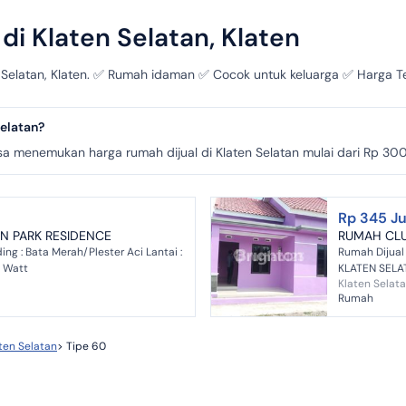
di Klaten Selatan, Klaten
ten Selatan, Klaten. ✅ Rumah idaman ✅ Cocok untuk keluarga ✅ Harga T
Selatan?
 menemukan harga rumah dijual di Klaten Selatan mulai dari Rp 300
Rp 345 J
EN PARK RESIDENCE
RUMAH CLU
ng : Bata Merah/Plester Aci Lantai :
Rumah Dijual
0 Watt
KLATEN SELA
Klaten Selata
DAN HANYA S
Rumah
ten Selatan
>
Tipe 60