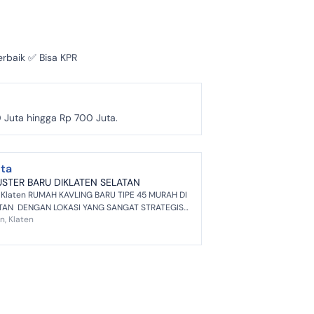
erbaik ✅ Bisa KPR
 Juta hingga Rp 700 Juta.
uta
STER BARU DIKLATEN SELATAN
 Klaten RUMAH KAVLING BARU TIPE 45 MURAH DI
TAN DENGAN LOKASI YANG SANGAT STRATEGIS
n, Klaten
ELANGKAH KE JALAN RAYA KLA...