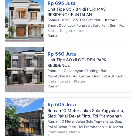
Rp 695 Juta
Unit Tipe 85 / 84 di PURI MAS
RESIDENCE BUNTALAN
SMART HOME SYSTEM Slot Pintu Utama :
Smart Door Lock Pondasi : Batu Kali , Semi Foot
Klaten Tengah, Klaten
plate 8 titik Pasangan Dinding : Bata Merah,
Rumah
Plester Aci , Fi...
Rp 550 Juta
Unit Tipe 80 di GOLDEN PARK
RESIDENCE
Pondasi : Cakar Ayam Dinding : Bata
Merah/Plester Aci Lantai : Granit 60x60 Listrik
Klaten Selatan, Klaten
: 1300 Watt
Rumah
Rp 505 Juta
Rumah 10 Meter Jalan Solo Yogyakarta,
Siap Pakai Dekat Pintu Tol Prambanan
Rumah 10 Meter Jalan Solo Yogyakarta, Siap
Pakai Dekat Pintu Tol Prambanan ✅ 10 Meter
Prambanan, Klaten
Jalan Solo ✅ 100 Meter RS PKU PRAMBANAN ✅