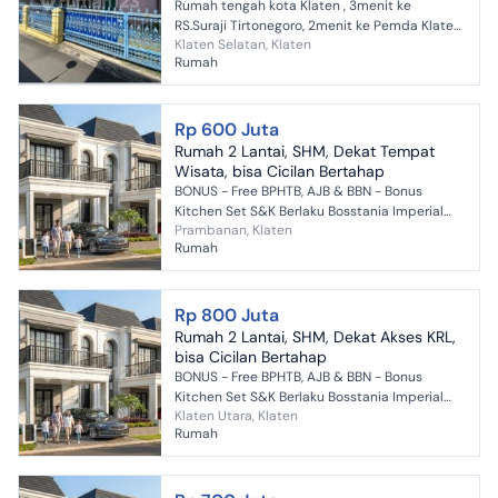
Rumah tengah kota Klaten , 3menit ke
RS.Suraji Tirtonegoro, 2menit ke Pemda Klaten,
Klaten Selatan, Klaten
luas tanah 182, luas bangunan 120, lebar 13,
Rumah
3kamar, 2kamar man...
Rp 600 Juta
Rumah 2 Lantai, SHM, Dekat Tempat
Wisata, bisa Cicilan Bertahap
BONUS - Free BPHTB, AJB & BBN - Bonus
Kitchen Set S&K Berlaku Bosstania Imperial
Prambanan, Klaten
Type Hilton Classic merupakan hunian
Rumah
modern 1 & 2 lantai berkon...
Rp 800 Juta
Rumah 2 Lantai, SHM, Dekat Akses KRL,
bisa Cicilan Bertahap
BONUS - Free BPHTB, AJB & BBN - Bonus
Kitchen Set S&K Berlaku Bosstania Imperial
Klaten Utara, Klaten
Type Hilton Classic merupakan hunian
Rumah
modern 1 & 2 lantai berkon...