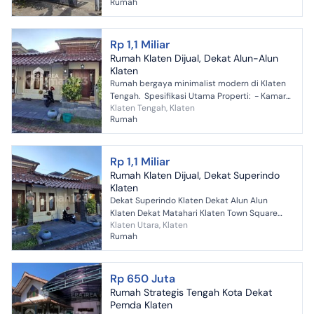
Rumah
3 Menit Pint...
Rp 1,1 Miliar
Rumah Klaten Dijual, Dekat Alun-Alun
Klaten
Rumah bergaya minimalist modern di Klaten
Tengah. Spesifikasi Utama Properti: - Kamar
Klaten Tengah, Klaten
Tidur: 3 - Kamar Mandi: 2 - Sertifikat: SHM - S...
Rumah
Rp 1,1 Miliar
Rumah Klaten Dijual, Dekat Superindo
Klaten
Dekat Superindo Klaten Dekat Alun Alun
Klaten Dekat Matahari Klaten Town Square
Klaten Utara, Klaten
Dekat Stasiun Klaten Dekat RS Cakra Husada
Rumah
Klaten Dekat Stadion Tri...
Rp 650 Juta
Rumah Strategis Tengah Kota Dekat
Pemda Klaten