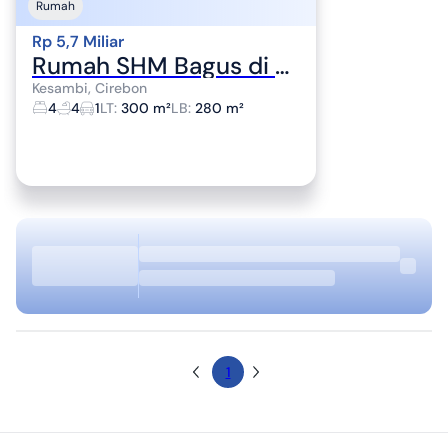
Rumah
Rp 5,7 Miliar
Rumah SHM Bagus di Oasis Cluster, Jl. Grage Utama, Pegambiran, Lemahwungkuk, Kota Cirebon, Jawa Barat, Indonesia, 45113, Kesambi
Kesambi, Cirebon
4
4
1
LT
:
300 m²
LB
:
280 m²
1