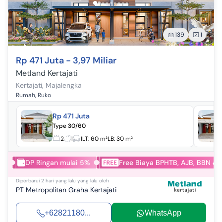
139
1
Rp 471 Juta - 3,97 Miliar
Metland Kertajati
Kertajati
,
Majalengka
Rumah, Ruko
Rp 471 Juta
Type 30/60
2
1
1
LT:
60 m²
LB:
30 m²
DP Ringan mulai 5%
Free Biaya BPHTB, AJB, BBN & 
Diperbarui
2 hari yang lalu
yang lalu oleh
PT Metropolitan Graha Kertajati
+62821180...
WhatsApp