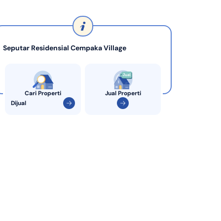
di Indonesia
KPR Bank Sinarmas
Seputar Residensial Cempaka Village
Cari Properti
Jual Properti
Dijual