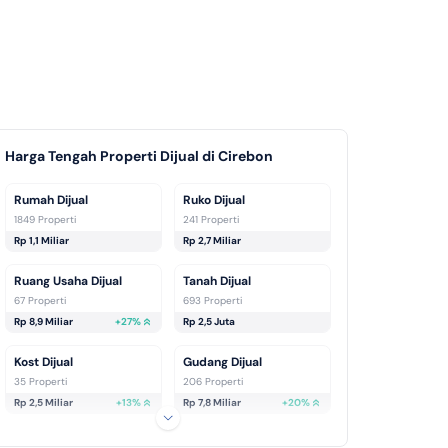
Harga Tengah Properti Dijual di Cirebon
Rumah Dijual
Ruko Dijual
1849 Properti
241 Properti
Rp 1,1 Miliar
Rp 2,7 Miliar
Ruang Usaha Dijual
Tanah Dijual
67 Properti
693 Properti
Rp 8,9 Miliar
+
27
%
Rp 2,5 Juta
Kost Dijual
Gudang Dijual
35 Properti
206 Properti
Rp 2,5 Miliar
+
13
%
Rp 7,8 Miliar
+
20
%