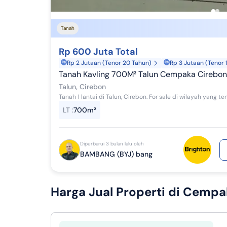
Tanah
Rp 600 Juta Total
Rp 2 Jutaan (Tenor 20 Tahun)
Rp 3 Jutaan (Tenor 
Tanah Kavling 700M² Talun Cempaka Cirebon
Talun, Cirebon
LT
:
700m²
Diperbarui 3 bulan lalu oleh
BAMBANG (BYJ) bang
Harga Jual
Properti di Cempak