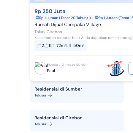
Rp 250 Juta
Rp 1 Jutaan (Tenor 20 Tahun)
Rp 1 Jutaan (Tenor 1
Rumah Dijual Cempaka Village 
Talun, Cirebon
2
1
LT
:
72m²
LB
:
50m²
Diperbarui 3 minggu lalu oleh
Paul
Residensial
di
Sumber
Telusuri
Residensial
di
Cirebon
Telusuri