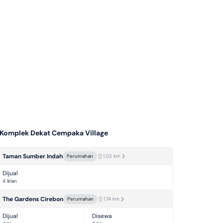
 Komplek Dekat Cempaka Village
Taman Sumber Indah
Perumahan
1.02
km
Dijual
4 Iklan
The Gardens Cirebon
Perumahan
1.74
km
Dijual
Disewa