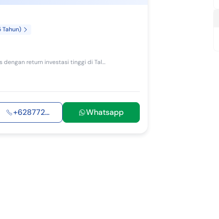
5 Tahun)
Kesempatan terbatas buat Anda dapatkan rumah strategis dengan return investasi tinggi di Talun, Cirebon. Rumah ini menawarkan kelengkapan fasilita...
+628772...
Whatsapp