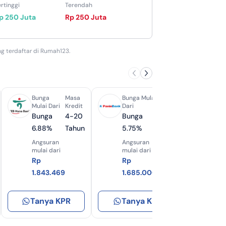
rtinggi
Terendah
p 250 Juta
Rp 250 Juta
g terdaftar di Rumah123.
Bunga
Masa
Bunga Mulai
Masa
Bun
Mulai Dari
Kredit
Dari
Kredit
Mula
Bunga
4-20
Bunga
8-20
Bu
6.88%
Tahun
5.75%
Tahun
4.
Angsuran
Angsuran
Ang
mulai dari
mulai dari
mula
Rp
Rp
Rp
1.843.469
1.685.000
1.3
Tanya KPR
Tanya KPR
Tan