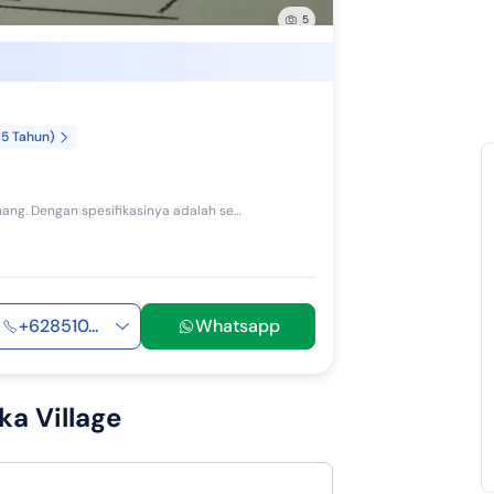
5
15 Tahun)
Tanah 1 lantai di Talun, Cirebon. For sale di wilayah yang tenang. Dengan spesifikasinya adalah sebagai berikut: - Sertifikat: SHM - Sertifikat ...
+628510...
Whatsapp
a Village