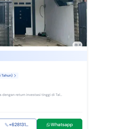
R Bank BTN Syariah
R Bank CIMB Niaga Syariah
 Bank Mandiri Syariah
 Bank BNI Syariah
4
R Bank BCA Syariah
 Bank BJB Syariah
 Bank Jatim Syariah
5 Tahun)
R Bank Mega Syariah
 Bank Panin Dubai Syariah
Kesempatan terbatas buat Anda dapatkan rumah strategis dengan return investasi tinggi di Talun, Cirebon. Rumah ini menawarkan kelengkapan fasilita...
R Dana Syariah
R Bank Sinarmas
+628131...
Whatsapp
 Bank DKI