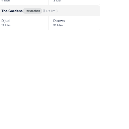
4 Iklan
3 Iklan
The Gardens
Perumahan
1.75
km
Dijual
Disewa
13 Iklan
10 Iklan