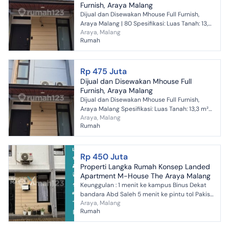
Furnish, Araya Malang
Dijual dan Disewakan Mhouse Full Furnish,
Araya Malang | 80 Spesifikasi: Luas Tanah: 13,3
Araya, Malang
m² Luas Bangunan: 27 m² Bangunan: 2 lantai
Rumah
Kamar Tidu...
Rp 475 Juta
Dijual dan Disewakan Mhouse Full
Furnish, Araya Malang
Dijual dan Disewakan Mhouse Full Furnish,
Araya Malang Spesifikasi: Luas Tanah: 13,3 m²
Araya, Malang
Luas Bangunan: 27 m² Bangunan: 2 lantai
Rumah
Kamar Tidur: 2 ...
Rp 450 Juta
Properti Langka Rumah Konsep Landed
Apartment M-House The Araya Malang
Keunggulan : ⁠1 menit ke kampus Binus ⁠Dekat
bandara Abd Saleh ⁠5 menit ke pintu tol Pakis
Araya, Malang
Spesifikasi : Luas Tanah 13,3m2 Luas Bangunan
Rumah
27m...