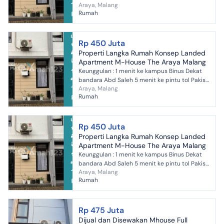
Araya, Malang
Spesifikasi : Luas Tanah 13,3m2 Luas Bangunan
Rumah
27m...
Rp 450 Juta
Properti Langka Rumah Konsep Landed
Apartment M-House The Araya Malang
Keunggulan : ⁠1 menit ke kampus Binus ⁠Dekat
bandara Abd Saleh ⁠5 menit ke pintu tol Pakis
Araya, Malang
Spesifikasi : Luas Tanah 13,3m2 Luas Bangunan
Rumah
27m...
Rp 450 Juta
Properti Langka Rumah Konsep Landed
Apartment M-House The Araya Malang
Keunggulan : ⁠1 menit ke kampus Binus ⁠Dekat
bandara Abd Saleh ⁠5 menit ke pintu tol Pakis
Araya, Malang
Spesifikasi : Luas Tanah 13,3m2 Luas Bangunan
Rumah
27m...
Rp 475 Juta
Dijual dan Disewakan Mhouse Full