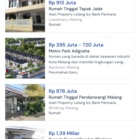
Rp 913 Juta
Rumah Tinggal Tapak Jalak
Aset Property Lelang by Bank Permata
Lowokwaru, Malang
Rumah
Rp 395 Juta - 720 Juta
Metro Park Adigraha
Hunian yang berada di dekat kawasan industri
Kota Malang dan memiliki lingkungan yang
Bandulan, Malang
asri dan suasana yang sejuk. Ideal untuk anda
Perumahan baru
yang mencari ke...
Rp 876 Juta
Rumah Tinggal Pandanwangi Malang
Aset Property Lelang by Bank Permata
Blimbing, Malang
Rumah
Rp 1,39 Miliar