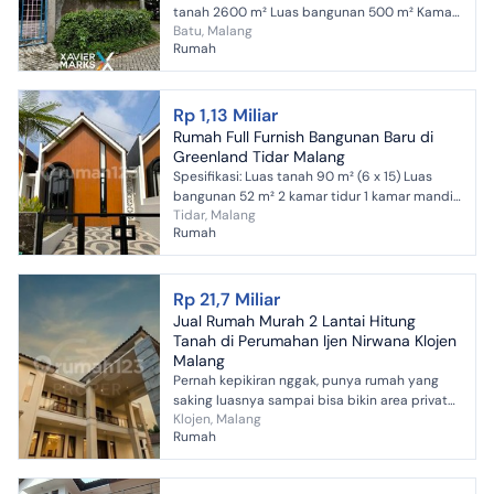
tanah 2600 m² Luas bangunan 500 m² Kamar
Batu, Malang
tidur 22 Kamar mandi 8 Sertifikat Hak Milik
Rumah
Hadap Timur Har...
Rp 1,13 Miliar
Rumah Full Furnish Bangunan Baru di
Greenland Tidar Malang
Spesifikasi: Luas tanah 90 m² (6 x 15) Luas
bangunan 52 m² 2 kamar tidur 1 kamar mandi
Tidar, Malang
Dapur Listrik token 1300W Air artesis Hadap
Rumah
Utara Carport ...
Rp 21,7 Miliar
Jual Rumah Murah 2 Lantai Hitung
Tanah di Perumahan Ijen Nirwana Klojen
Malang
Pernah kepikiran nggak, punya rumah yang
saking luasnya sampai bisa bikin area private
Klojen, Malang
wing sendiri untuk keluarga besar tanpa saling
Rumah
terganggu? :t...