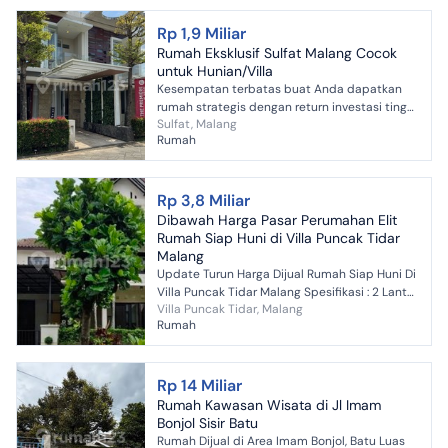
Rp 1,9 Miliar
Rumah Eksklusif Sulfat Malang Cocok
untuk Hunian/Villa
Kesempatan terbatas buat Anda dapatkan
rumah strategis dengan return investasi tinggi
Sulfat, Malang
di Sulfat, Malang. Rumah ini menawarkan
Rumah
lokasi yang strategi...
Rp 3,8 Miliar
Dibawah Harga Pasar Perumahan Elit
Rumah Siap Huni di Villa Puncak Tidar
Malang
Update Turun Harga Dijual Rumah Siap Huni Di
Villa Puncak Tidar Malang Spesifikasi : 2 Lantai
Villa Puncak Tidar, Malang
Luas Tanah 291 m² Luas Bangunan 300 m²
Rumah
Kamar Ti...
Rp 14 Miliar
Rumah Kawasan Wisata di Jl Imam
Bonjol Sisir Batu
Rumah Dijual di Area Imam Bonjol, Batu Luas