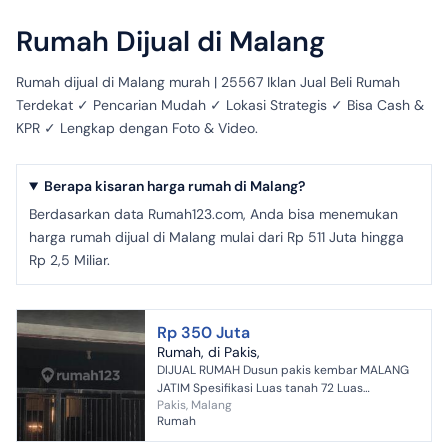
Rumah Dijual di Malang
Rumah dijual di Malang murah | 25567 Iklan Jual Beli Rumah
Terdekat ✓ Pencarian Mudah ✓ Lokasi Strategis ✓ Bisa Cash &
KPR ✓ Lengkap dengan Foto & Video.
Berapa kisaran harga rumah di Malang?
Berdasarkan data Rumah123.com, Anda bisa menemukan
harga rumah dijual di Malang mulai dari Rp 511 Juta hingga
Rp 2,5 Miliar.
Rp 350 Juta
Rumah, di Pakis,
DIJUAL RUMAH Dusun pakis kembar MALANG
JATIM Spesifikasi Luas tanah 72 Luas
Pakis, Malang
bangunan 144meter lebar bangunan 6 Lebar
Rumah
depan 3meter . Harga jual ...