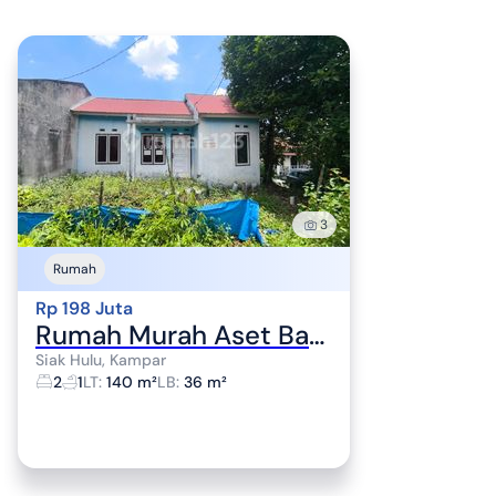
3
Rumah
Rp 198 Juta
Rumah Murah Aset Bank Syariah Nasional di Pekanbaru,Siak Hulu , Kota Pekanbaru
Siak Hulu, Kampar
2
1
LT
:
140 m²
LB
:
36 m²